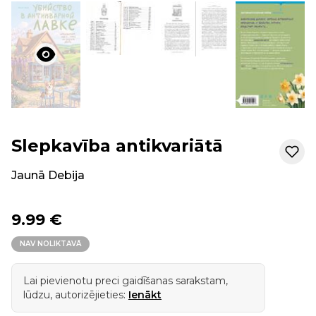
Slepkavība antikvariātā
Jaunā Debija
9.99 €
NAV NOLIKTAVĀ
Lai pievienotu preci gaidīšanas sarakstam,
lūdzu, autorizējieties:
Ienākt