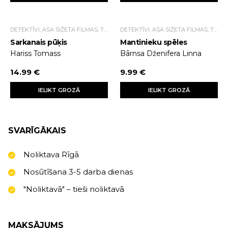
DETEKTĪVI, ASA SIŽETA FILMAS, TRILLERI.
DETEKTĪVI, ASA SIŽETA FILMAS, TRILLERI.
Sarkanais pūķis
Mantinieku spēles
Hariss Tomass
Bārnsa Dženifera Linna
14.99 €
9.99 €
IELIKT GROZĀ
IELIKT GROZĀ
SVARĪGĀKAIS
Noliktava Rīgā
Nosūtīšana 3-5 darba dienas
"Noliktavā" – tieši noliktavā
MAKSĀJUMS