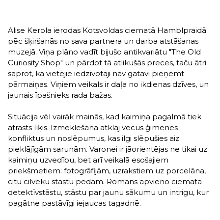
Alise Kerola ierodas Kotsvoldas ciematā Hamblpraidā
pēc šķiršanās no sava partnera un darba atstāšanas
muzejā. Viņa plāno vadīt bijušo antikvariātu "The Old
Curiosity Shop" un pārdot tā atlikušās preces, taču ātri
saprot, ka vietējie iedzīvotāji nav gatavi pieņemt
pārmaiņas. Viņiem veikals ir daļa no ikdienas dzīves, un
jaunais īpašnieks rada bažas.
Situācija vēl vairāk mainās, kad kaimiņa pagalmā tiek
atrasts līķis. Izmeklēšana atklāj vecus ģimenes
konfliktus un noslēpumus, kas ilgi slēpušies aiz
pieklājīgām sarunām. Varonei ir jāorientējas ne tikai uz
kaimiņu uzvedību, bet arī veikalā esošajiem
priekšmetiem: fotogrāfijām, uzrakstiem uz porcelāna,
citu cilvēku stāstu pēdām. Romāns apvieno ciemata
detektīvstāstu, stāstu par jaunu sākumu un intrigu, kur
pagātne pastāvīgi iejaucas tagadnē.