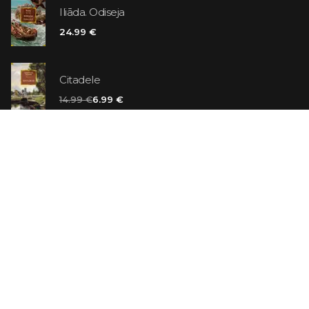
Iliāda. Odiseja
24.99 €
Citadele
14.99 €
6.99 €
Vaniļas slepkava
14.99 €
Ebrejs Suess. Simone
19.99 €
AR ATLAIDI