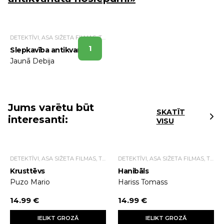
DETEKTĪVI, ASA SIŽETA FILMAS, TRILLERI.
1
Slepkavība antikvariātā
Jaunā Debija
Jums varētu būt
SKATĪT
interesanti:
VISU
DETEKTĪVI, ASA SIŽETA FILMAS, TRILLERI.
DETEKTĪVI, ASA SIŽETA FILMAS, TRILLERI.
Krusttēvs
Hanibāls
Puzo Mario
Hariss Tomass
14.99 €
14.99 €
IELIKT GROZĀ
IELIKT GROZĀ