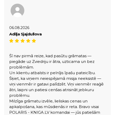
06.08.2026
Adilja Sjajdullova
Šī nav pirmā reize, kad pasūtu grāmatas —
piegāde uz Zviedriju ir ātra, uzticama un bez
problēmām.
Un klientu atbalsts ir pelnījis īpašu pateicību.
Šķiet, ka viņiem neiespējamā misija neeksistē —
viņi vienmēr ir gatavi palīdzēt. Viņi vienmēr reaģē
ātri, laipni un patiesi cenšas atrisināt jebkuru
problēmu.
Milzīga grāmatu izvēle, lieliskas cenas un
apkalpošana, kas mūsdienās ir reta. Bravo visai
POLARIS - KNIGA.LV komandai — jūs patiešām