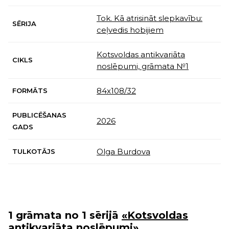
Tok. Kā atrisināt slepkavību:
SĒRIJA
ceļvedis hobijiem
Kotsvoldas antikvariāta
CIKLS
noslēpumi, grāmata №1
84x108/32
FORMĀTS
PUBLICĒŠANAS
2026
GADS
Olga Burdova
TULKOTĀJS
1 grāmata no 1 sērijā
«Kotsvoldas
antikvariāta noslēpumi»