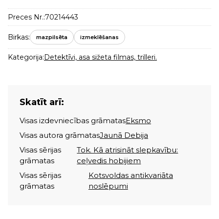
Preces Nr.:
70214443
Birkas:
mazpilsēta
izmeklēšanas
Kategorija:
Detektīvi, asa sižeta filmas, trilleri.
Skatīt arī:
Visas izdevniecības grāmatas
Eksmo
Visas autora grāmatas
Jaunā Debija
Visas sērijas
Tok. Kā atrisināt slepkavību:
grāmatas
ceļvedis hobijiem
Visas sērijas
Kotsvoldas antikvariāta
grāmatas
noslēpumi