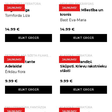
JAUNATNES LITERATŪRA
MEMUĀRI, BIOGRĀFIJAS
JAUNUMS!
JAUNUMS!
Augstākā līga
Elizabete II: Mīlestība un
kronis
Tomforda Liza
Bast Eva-Maria
14.99 €
14.99 €
IELIKT GROZĀ
IELIKT GROZĀ
DETEKTĪVI, ASA SIŽETA FILMAS, TRILLERI.
KLASISKĀ LITERATŪRA
JAUNUMS!
JAUNUMS!
Uzmanību, tante
Mīlestība. Randiņi.
Adelaida!
Skūpsti. Krievu rakstnieku
stāsti
Ērkšķu flora
9.99 €
9.99 €
IELIKT GROZĀ
IELIKT GROZĀ
DAIĻLITERATŪRA, FANTĀZIJA
KLASISKĀ LITERATŪRA
JAUNUMS!
JAUNUMS!