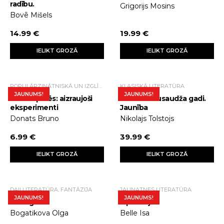
radību.
Grigorijs Mosins
Bovē Mišels
14.99 €
19.99 €
IELIKT GROZĀ
IELIKT GROZĀ
POPULĀRZINĀTNISKĀ UN IZGLĪTOJOŠĀ LITERATŪRA
KLASISKĀ LITERATŪRA
JAUNUMS!
JAUNUMS!
Fizika spēlēs: aizraujoši
Bērnība. Pusaudža gadi.
eksperimenti
Jaunība
Donats Bruno
Nikolajs Tolstojs
6.99 €
39.99 €
IELIKT GROZĀ
IELIKT GROZĀ
DAIĻLITERATŪRA, FANTĀZIJA
JAUNATNES LITERATŪRA
JAUNUMS!
JAUNUMS!
Mainīgais
Izpildītājs
Bogatikova Olga
Belle Isa