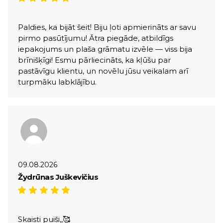
Paldies, ka bijāt šeit! Biju ļoti apmierināts ar savu
pirmo pasūtījumu! Ātra piegāde, atbildīgs
iepakojums un plaša grāmatu izvēle — viss bija
brīnišķīgi! Esmu pārliecināts, ka kļūšu par
pastāvīgu klientu, un novēlu jūsu veikalam arī
turpmāku labklājību.
09.08.2026
Žydrūnas Juškevičius
Skaisti puiši,,🥰