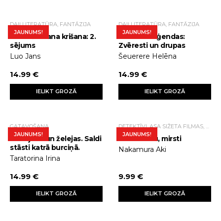
DAIĻLITERATŪRA, FANTĀZIJA
DAIĻLITERATŪRA, FANTĀZIJA
JAUNUMS!
JAUNUMS!
Sieviešu klana krišana: 2.
Tezmarr leģendas:
sējums
Zvēresti un drupas
Luo Jans
Šeuerere Helēna
14.99 €
14.99 €
IELIKT GROZĀ
IELIKT GROZĀ
GATAVOŠANA
DETEKTĪVI, ASA SIŽETA FILMAS, TRILLERI.
JAUNUMS!
JAUNUMS!
Ievārījumi un želejas. Saldi
Es tevi mīlu, mirsti
stāsti katrā burciņā.
Nakamura Aki
Taratorina Irina
14.99 €
9.99 €
IELIKT GROZĀ
IELIKT GROZĀ