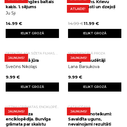
Vecākā Kongžes baltais
Zelta rudens. Krievu
kaķis. 1. sējums
klasiķu stāsti un dzejoļi
ATLAIDE!
Ju Sji
14.99 €
14.99 €
11.99 €
IELIKT GROZĀ
IELIKT GROZĀ
DETEKTĪVI, ASA SIŽETA FILMAS, TRILLERI.
SENTIMENTĀLĀ PROZA
JAUNUMS!
JAUNUMS!
Karstā Baltā jūra
Laimīgie zaudētāji
Svečins Nikolajs
Lana Barsukova
9.99 €
9.99 €
IELIKT GROZĀ
IELIKT GROZĀ
UZZIŅU GRĀMATAS, ENCIKLOPĒDIJAS
GATAVOŠANA
JAUNUMS!
JAUNUMS!
Tauriņi. Maza
Grilēšanas noteikumi:
enciklopēdija. Burvīga
Savaldīta uguns,
grāmata par skaistu
nevainojami rezultāti