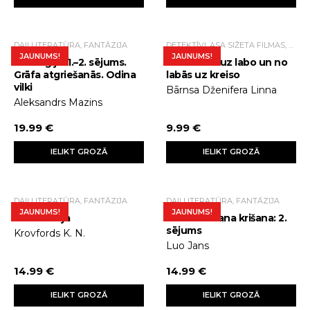
DAIĻLITERATŪRA, FANTĀZIJA
DETEKTĪVI, ASA SIŽETA FILMAS, TRILLERI.
JAUNUMS!
JAUNUMS!
Stratēģija. 1.–2. sējums.
No kreisās uz labo un no
Grāfa atgriešanās. Odina
labās uz kreiso
vilki
Bārnsa Dženifera Linna
Aleksandrs Mazins
19.99 €
9.99 €
IELIKT GROZĀ
IELIKT GROZĀ
DAIĻLITERATŪRA, FANTĀZIJA
DAIĻLITERATŪRA, FANTĀZIJA
JAUNUMS!
JAUNUMS!
Ezera lēdija
Sieviešu klana krišana: 2.
sējums
Krovfords K. N.
Luo Jans
14.99 €
14.99 €
IELIKT GROZĀ
IELIKT GROZĀ