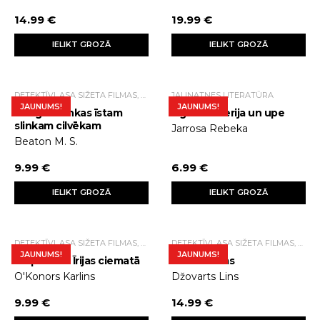
14.99 €
19.99 €
IELIKT GROZĀ
IELIKT GROZĀ
DETEKTĪVI, ASA SIŽETA FILMAS, TRILLERI.
JAUNATNES LITERATŪRA
JAUNUMS!
JAUNUMS!
Svaigas tenkas īstam
Uguns. Eiverija un upe
slinkam cilvēkam
Jarrosa Rebeka
Beaton M. S.
9.99 €
6.99 €
IELIKT GROZĀ
IELIKT GROZĀ
DETEKTĪVI, ASA SIŽETA FILMAS, TRILLERI.
DETEKTĪVI, ASA SIŽETA FILMAS, TRILLERI.
JAUNUMS!
JAUNUMS!
Slepkavība Īrijas ciematā
Kauna nams
O'Konors Karlins
Džovarts Lins
9.99 €
14.99 €