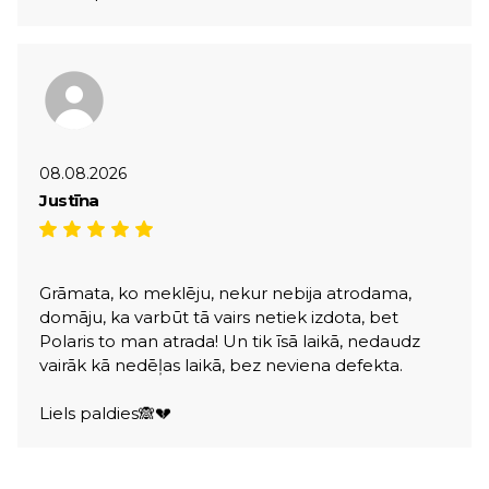
08.08.2026
Justīna
Grāmata, ko meklēju, nekur nebija atrodama,
domāju, ka varbūt tā vairs netiek izdota, bet
Polaris to man atrada! Un tik īsā laikā, nedaudz
vairāk kā nedēļas laikā, bez neviena defekta.
Liels paldies🙈💔