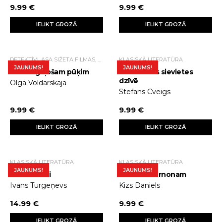
9.99 €
9.99 €
IELIKT GROZĀ
IELIKT GROZĀ
DETEKTĪVI, ASA SIŽETA FILMAS, TRILLERI.
KLASISKĀ LITERATŪRA
JAUNUMS!
JAUNUMS!
Slazds guļošam pūķim
24 stundas sievietes
dzīvē
Olga Voldarskaja
Stefans Cveigs
9.99 €
9.99 €
IELIKT GROZĀ
IELIKT GROZĀ
KLASISKĀ LITERATŪRA
KLASISKĀ LITERATŪRA
JAUNUMS!
JAUNUMS!
Tēvi un dēli
Ziedi Aldžernonam
Ivans Turgeņevs
Kizs Daniels
14.99 €
9.99 €
IELIKT GROZĀ
IELIKT GROZĀ