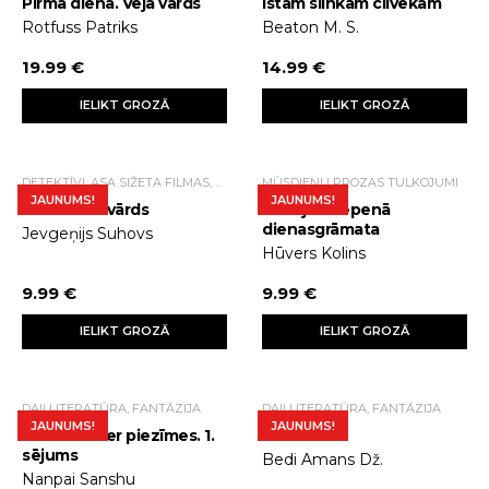
Pirmā diena. Vēja vārds
īstam slinkam cilvēkam
Rotfuss Patriks
Beaton M. S.
19.99 €
14.99 €
IELIKT GROZĀ
IELIKT GROZĀ
DETEKTĪVI, ASA SIŽETA FILMAS, TRILLERI.
MŪSDIENU PROZAS TULKOJUMI
JAUNUMS!
JAUNUMS!
Neizteikts vārds
Veritijas slepenā
dienasgrāmata
Jevgeņijs Suhovs
Hūvers Kolins
9.99 €
9.99 €
IELIKT GROZĀ
IELIKT GROZĀ
DAIĻLITERATŪRA, FANTĀZIJA
DAIĻLITERATŪRA, FANTĀZIJA
JAUNUMS!
JAUNUMS!
Tomb Raider piezīmes. 1.
Kavitri
sējums
Bedi Amans Dž.
Nanpai Sanshu