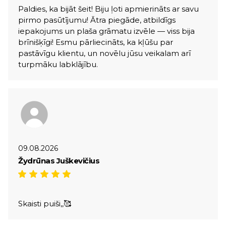
Paldies, ka bijāt šeit! Biju ļoti apmierināts ar savu
pirmo pasūtījumu! Ātra piegāde, atbildīgs
iepakojums un plaša grāmatu izvēle — viss bija
brīnišķīgi! Esmu pārliecināts, ka kļūšu par
pastāvīgu klientu, un novēlu jūsu veikalam arī
turpmāku labklājību.
09.08.2026
Žydrūnas Juškevičius
Skaisti puiši,,🥰