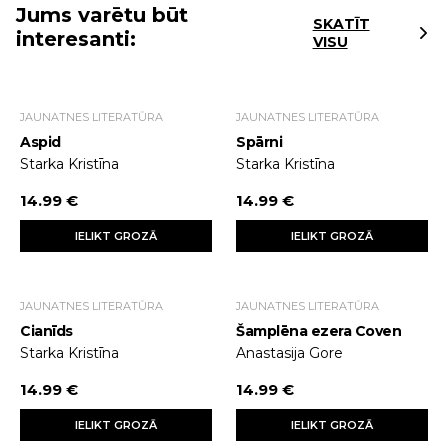
Jums varētu būt
SKATĪT
interesanti:
VISU
JAUNATNES LITERATŪRA
JAUNATNES LITERATŪRA
Aspid
Spārni
Starka Kristīna
Starka Kristīna
14.99 €
14.99 €
IELIKT GROZĀ
IELIKT GROZĀ
JAUNATNES LITERATŪRA
JAUNATNES LITERATŪRA
Cianīds
Šamplēna ezera Coven
Starka Kristīna
Anastasija Gore
14.99 €
14.99 €
IELIKT GROZĀ
IELIKT GROZĀ