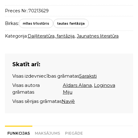
Preces Nr.:
70213629
Birkas:
mīlas trīsstūris
tautas fantāzija
Kategorija:
Daiļliteratūra, fantāzija
,
Jaunatnes literatūra
Skatīt arī:
Visas izdevniecības grāmatas
Saraksti
Visas autora
Aldars Alana
,
Loginova
grāmatas
Miju
Visas sērijas grāmatas
Navjē
FUNKCIJAS
MAKSĀJUMS
PIEGĀDE