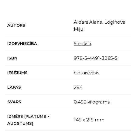
Aldars Alana
,
Loginova
AUTORS
Miju
Saraksti
IZDEVNIECĪBA
978-5-4491-3065-5
ISBN
cietais vāks
IESĒJUMS
284
LAPAS
0.456 kilograms
SVARS
IZMĒRS (PLATUMS ×
145 x 215 mm
AUGSTUMS)