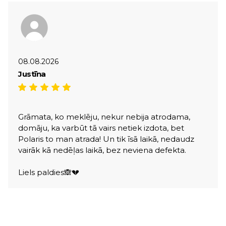
08.08.2026
Justīna
Grāmata, ko meklēju, nekur nebija atrodama,
domāju, ka varbūt tā vairs netiek izdota, bet
Polaris to man atrada! Un tik īsā laikā, nedaudz
vairāk kā nedēļas laikā, bez neviena defekta.
Liels paldies🙈💔