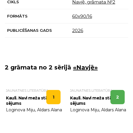
Navjē, grāmata №2
CIKLS
60х90/16
FORMĀTS
2026
PUBLICĒŠANAS GADS
2 grāmata no 2 sērijā
«Navjē»
JAUNATNES LITERATŪRA
JAUNATNES LITERATŪRA
1
2
Kauli. Navi meža stāsti. 1.
Kauli. Navi meža stāsti. 2.
sējums
sējums
Loginova Miju, Aldars Alana
Loginova Miju, Aldars Alana