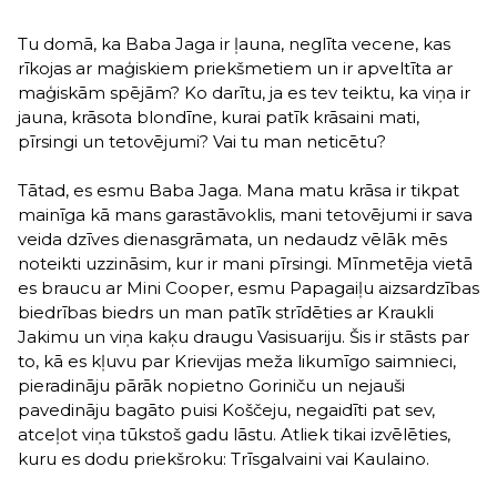
Tu domā, ka Baba Jaga ir ļauna, neglīta vecene, kas
rīkojas ar maģiskiem priekšmetiem un ir apveltīta ar
maģiskām spējām? Ko darītu, ja es tev teiktu, ka viņa ir
jauna, krāsota blondīne, kurai patīk krāsaini mati,
pīrsingi un tetovējumi? Vai tu man neticētu?
Tātad, es esmu Baba Jaga. Mana matu krāsa ir tikpat
mainīga kā mans garastāvoklis, mani tetovējumi ir sava
veida dzīves dienasgrāmata, un nedaudz vēlāk mēs
noteikti uzzināsim, kur ir mani pīrsingi. Mīnmetēja vietā
es braucu ar Mini Cooper, esmu Papagaiļu aizsardzības
biedrības biedrs un man patīk strīdēties ar Kraukli
Jakimu un viņa kaķu draugu Vasisuariju. Šis ir stāsts par
to, kā es kļuvu par Krievijas meža likumīgo saimnieci,
pieradināju pārāk nopietno Goriniču un nejauši
pavedināju bagāto puisi Koščeju, negaidīti pat sev,
atceļot viņa tūkstoš gadu lāstu. Atliek tikai izvēlēties,
kuru es dodu priekšroku: Trīsgalvaini vai Kaulaino.