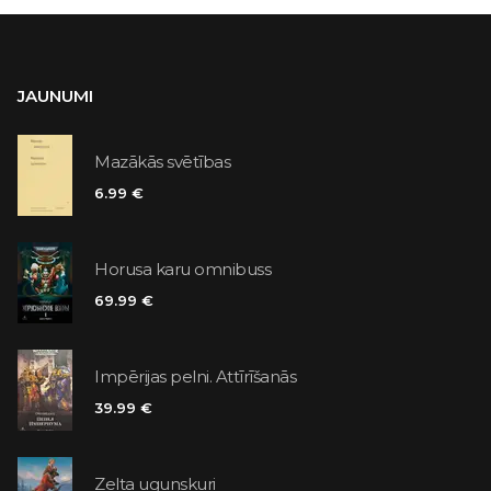
JAUNUMI
Mazākās svētības
6.99 €
Horusa karu omnibuss
69.99 €
Impērijas pelni. Attīrīšanās
39.99 €
Zelta ugunskuri