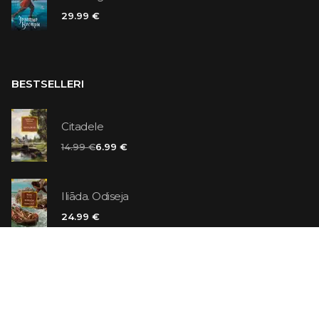
29.99 €
BESTSELLERI
Citadele
14.99 €
6.99 €
Iliāda. Odiseja
24.99 €
Vaniļas slepkava
14.99 €