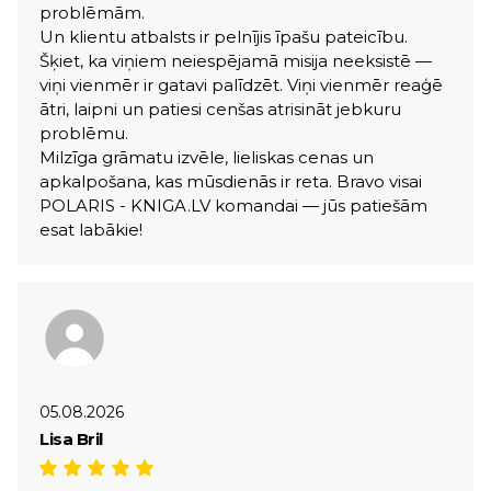
problēmām.
Un klientu atbalsts ir pelnījis īpašu pateicību.
Šķiet, ka viņiem neiespējamā misija neeksistē —
viņi vienmēr ir gatavi palīdzēt. Viņi vienmēr reaģē
ātri, laipni un patiesi cenšas atrisināt jebkuru
problēmu.
Milzīga grāmatu izvēle, lieliskas cenas un
apkalpošana, kas mūsdienās ir reta. Bravo visai
POLARIS - KNIGA.LV komandai — jūs patiešām
esat labākie!
05.08.2026
Lisa Bril