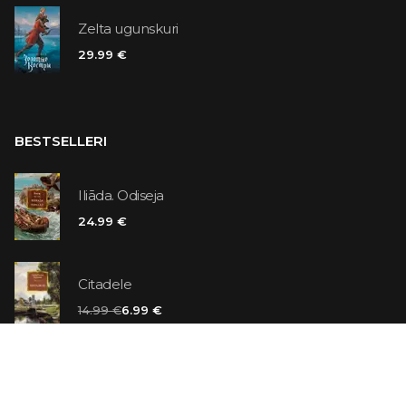
Zelta ugunskuri
29.99 €
BESTSELLERI
Iliāda. Odiseja
24.99 €
Citadele
14.99 €
6.99 €
Vaniļas slepkava
14.99 €