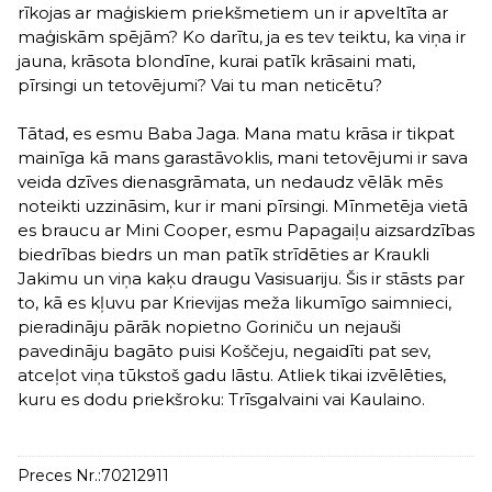
rīkojas ar maģiskiem priekšmetiem un ir apveltīta ar
maģiskām spējām? Ko darītu, ja es tev teiktu, ka viņa ir
jauna, krāsota blondīne, kurai patīk krāsaini mati,
pīrsingi un tetovējumi? Vai tu man neticētu?
Tātad, es esmu Baba Jaga. Mana matu krāsa ir tikpat
mainīga kā mans garastāvoklis, mani tetovējumi ir sava
veida dzīves dienasgrāmata, un nedaudz vēlāk mēs
noteikti uzzināsim, kur ir mani pīrsingi. Mīnmetēja vietā
es braucu ar Mini Cooper, esmu Papagaiļu aizsardzības
biedrības biedrs un man patīk strīdēties ar Kraukli
Jakimu un viņa kaķu draugu Vasisuariju. Šis ir stāsts par
to, kā es kļuvu par Krievijas meža likumīgo saimnieci,
pieradināju pārāk nopietno Goriniču un nejauši
pavedināju bagāto puisi Koščeju, negaidīti pat sev,
atceļot viņa tūkstoš gadu lāstu. Atliek tikai izvēlēties,
kuru es dodu priekšroku: Trīsgalvaini vai Kaulaino.
Preces Nr.:
70212911