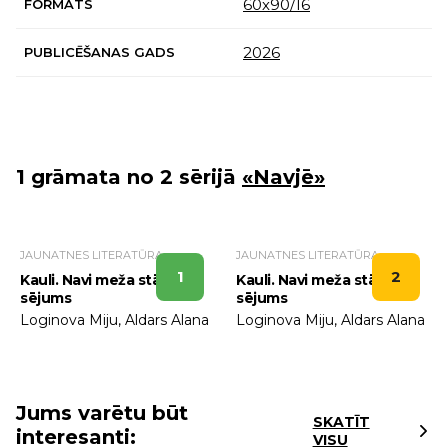
60х90/16
FORMĀTS
2026
PUBLICĒŠANAS GADS
1 grāmata no 2 sērijā
«Navjē»
JAUNATNES LITERATŪRA
JAUNATNES LITERATŪRA
1
2
Kauli. Navi meža stāsti. 1.
Kauli. Navi meža stāsti. 2.
sējums
sējums
Loginova Miju, Aldars Alana
Loginova Miju, Aldars Alana
Jums varētu būt
SKATĪT
interesanti:
VISU