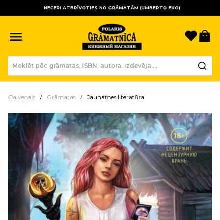
NECERI ATBRĪVOTIES NO GRĀMATĀM (UMBERTO EKO)
Sagla
Gr
Galvenais
Grāmatas
Jaunatnes literatūra