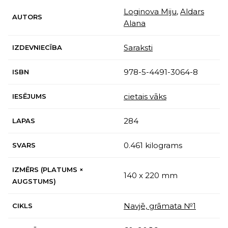
Loginova Miju
,
Aldars
AUTORS
Alana
Saraksti
IZDEVNIECĪBA
978-5-4491-3064-8
ISBN
cietais vāks
IESĒJUMS
284
LAPAS
0.461 kilograms
SVARS
IZMĒRS (PLATUMS ×
140 x 220 mm
AUGSTUMS)
Navjē, grāmata №1
CIKLS