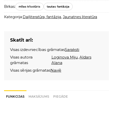
Birkas:
mīlas trīsstūris
tautas fantāzija
Kategorija:
Daiļliteratūra, fantāzija
,
Jaunatnes literatūra
Skatīt arī:
Visas izdevniecības grāmatas
Saraksti
Visas autora
Loginova Miju
,
Aldars
grāmatas
Alana
Visas sērijas grāmatas
Navjē
FUNKCIJAS
MAKSĀJUMS
PIEGĀDE