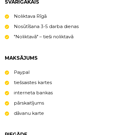
SVARĪGĀKAIS
Noliktava Rīgā
Nosūtīšana 3-5 darba dienas
"Noliktavā" – tieši noliktavā
MAKSĀJUMS
Paypal
tiešsaistes kartes
interneta bankas
pārskaitījums
dāvanu karte
PIEGĀDE