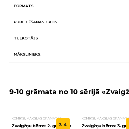
FORMĀTS
PUBLICĒŠANAS GADS
TULKOTĀJS
MĀKSLINIEKS.
9-10 grāmata no 10 sērijā
«Zvaig
KOMIKSI, MĀKSLAS GRĀMATAS
KOMIKSI, MĀKSLAS GRĀMAT
3-4
Zvaigžņu bērns: 2. grāmata
Zvaigžņu bērns: 3. g