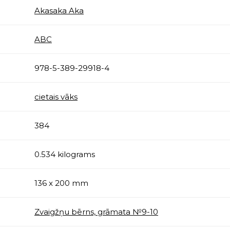
Akasaka Aka
ABC
978-5-389-29918-4
cietais vāks
384
0.534 kilograms
136 x 200 mm
Zvaigžņu bērns, grāmata №9-10