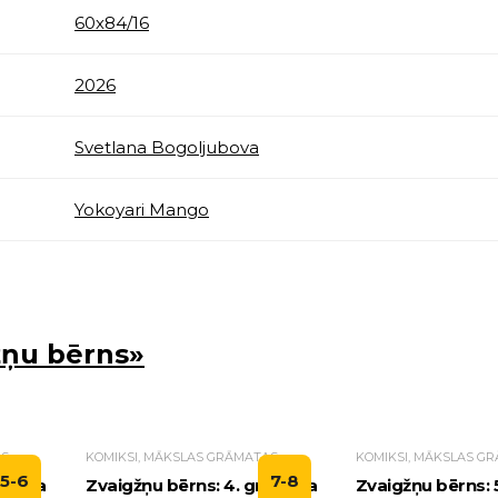
60х84/16
2026
Svetlana Bogoljubova
Yokoyari Mango
žņu bērns»
AS
KOMIKSI, MĀKSLAS GRĀMATAS
KOMIKSI, MĀKSLAS G
5-6
7-8
rāmata
Zvaigžņu bērns: 4. grāmata
Zvaigžņu bērns: 