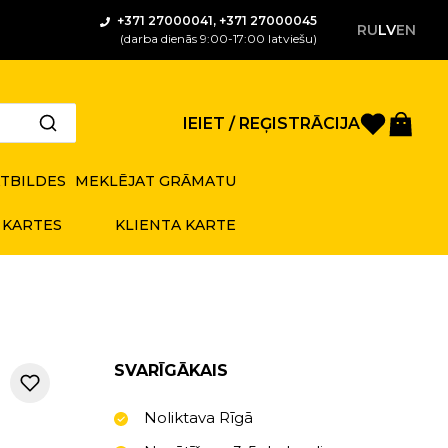
+371 27000041, +371 27000045
RU
LV
EN
(darba dienās 9:00-17:00 latviešu)
Saglabā
Gro
IEIET / REĢISTRĀCIJA
ATBILDES
MEKLĒJAT GRĀMATU
 KARTES
KLIENTA KARTE
SVARĪGĀKAIS
Noliktava Rīgā