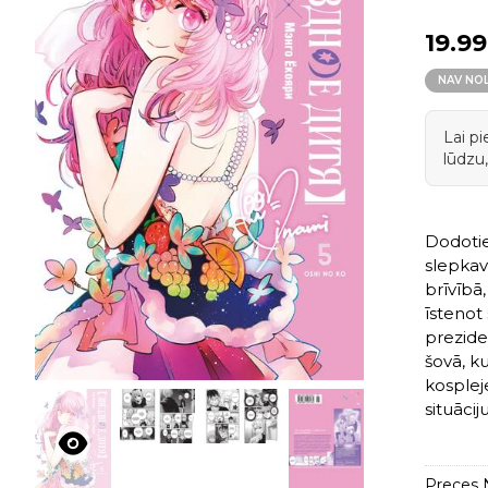
19.99
NAV NO
Lai p
lūdzu,
Dodotie
slepkavī
brīvībā,
īstenot 
prezide
šovā, k
kosplej
situāci
Preces N