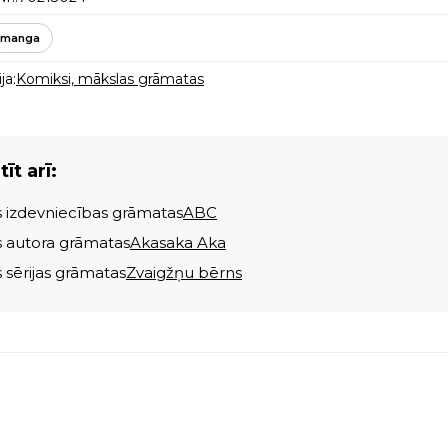
manga
ja:
Komiksi, mākslas grāmatas
īt arī:
s izdevniecības grāmatas
ABC
s autora grāmatas
Akasaka Aka
s sērijas grāmatas
Zvaigžņu bērns