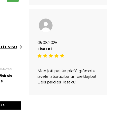
05.08.2026
TĪT VISU
Lisa Bril
RĀMATAS
Man ļoti patika plašā grāmatu
fiskais
izvēle, atsaucība un pieklājība!
ms
Liels paldies! Iesaku!
OZĀ