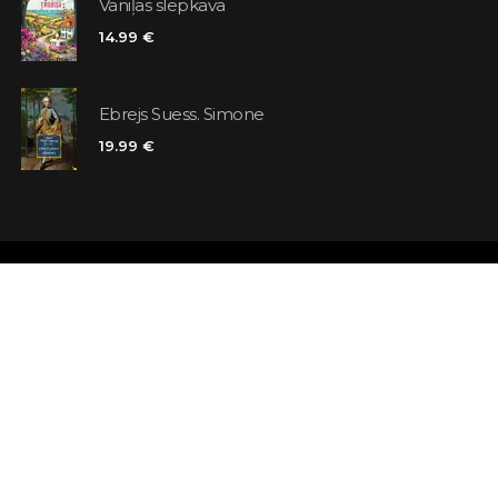
Vaniļas slepkava
14.99 €
Ebrejs Suess. Simone
19.99 €
Veikali
Atsauksmes
Kontakti
Klienta karte
Noteikumi un nosacījumi
Meklējat grā
Piegāde
Jautājumi un 
Maksājums un atmaksa
Atsevišķa gr