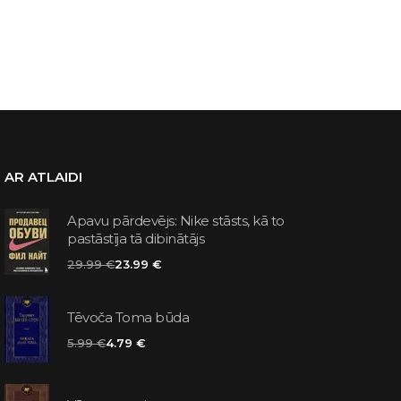
AR ATLAIDI
Apavu pārdevējs: Nike stāsts, kā to
pastāstīja tā dibinātājs
29.99 €
23.99 €
Tēvoča Toma būda
5.99 €
4.79 €