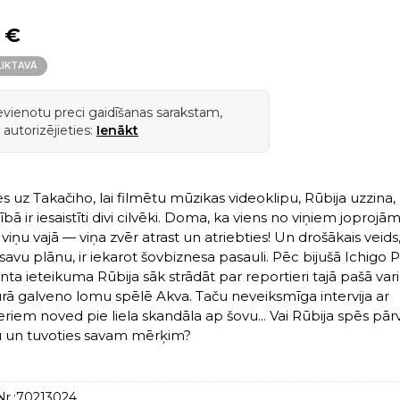
 €
LIKTAVĀ
ievienotu preci gaidīšanas sarakstam,
 autorizējieties:
Ienākt
s uz Takačiho, lai filmētu mūzikas videoklipu, Rūbija uzzina, 
bā ir iesaistīti divi cilvēki. Doma, ka viens no viņiem joprojām
 viņu vajā — viņa zvēr atrast un atriebties! Un drošākais veids
savu plānu, ir iekarot šovbiznesa pasauli. Pēc bijušā Ichigo 
nta ieteikuma Rūbija sāk strādāt par reportieri tajā pašā var
urā galveno lomu spēlē Akva. Taču neveiksmīga intervija ar
eriem noved pie liela skandāla ap šovu... Vai Rūbija spēs pār
ju un tuvoties savam mērķim?
r.:
70213024