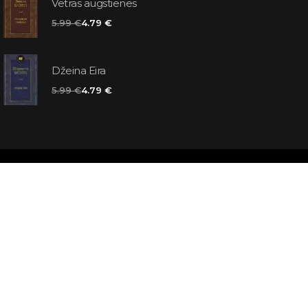
Vētras augstienes
5.99 €
4.79 €
Džeina Eira
5.99 €
4.79 €
matas jums
atbildes
āmata