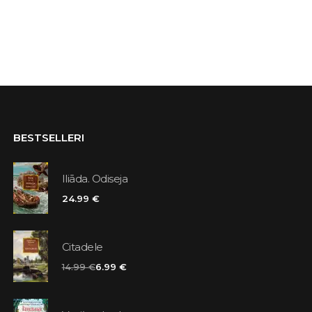
BESTSELLERI
Iliāda. Odiseja
24.99 €
Citadele
14.99 €
6.99 €