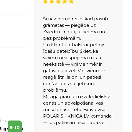
Šī nav pirmā reize, kad pasūtu
grāmatas — piegāde uz
Zviedriju ir ātra, uzticama un
bez problēmām.
Un klientu atbalsts ir pelnījis
īpašu pateicību. Šķiet, ka
viņiem neiespējamā misija
neeksistē — viņi vienmēr ir
gatavi palīdzēt. Viņi vienmēr
reaģē ātri, laipni un patiesi
cenšas atrisināt jebkuru
problēmu.
Milzīga grāmatu izvēle, lieliskas
cenas un apkalpošana, kas
mūsdienās ir reta. Bravo visai
POLARIS - KNIGA.LV komandai
RĀMATAS
— jūs patiešām esat labākie!
9-10
5. grāmata