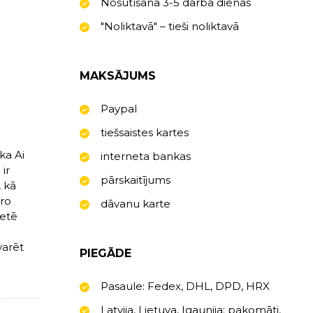
Nosūtīšana 3-5 darba dienas
"Noliktavā" – tieši noliktavā
MAKSĀJUMS
Paypal
tiešsaistes kartes
ka Ai
interneta bankas
 ir
pārskaitījums
, kā
Pro
dāvanu karte
ietē
varēt
PIEGĀDE
Pasaule: Fedex, DHL, DPD, HRX
Latvija, Lietuva, Igaunija: pakomāti,