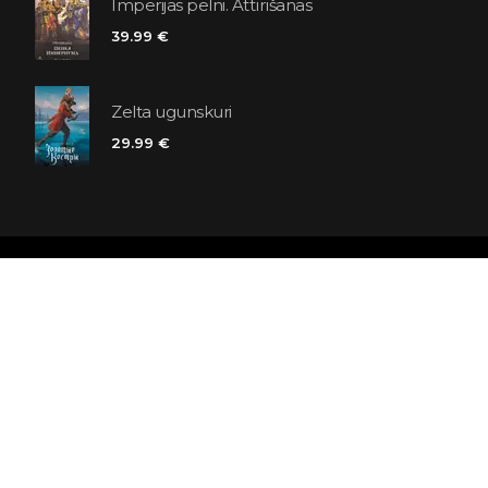
Impērijas pelni. Attīrīšanās
39.99 €
Zelta ugunskuri
29.99 €
Polaris grāmatnīcu ķēde
SIA «Kniga lv», Reģ. Nr. 40103225061
Lastādijas iela 16 - 12, Rīga, LV-1050, Latvija
Būsim draugi! Abonēt: