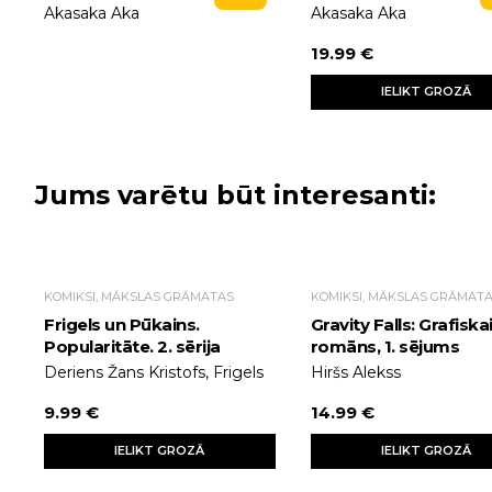
Akasaka Aka
Akasaka Aka
19.99 €
IELIKT GROZĀ
Jums varētu būt interesanti:
KOMIKSI, MĀKSLAS GRĀMATAS
KOMIKSI, MĀKSLAS GRĀMAT
Frigels un Pūkains.
Gravity Falls: Grafiska
Popularitāte. 2. sērija
romāns, 1. sējums
Deriens Žans Kristofs, Frigels
Hiršs Alekss
9.99 €
14.99 €
IELIKT GROZĀ
IELIKT GROZĀ