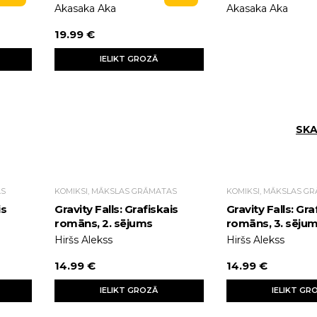
Akasaka Aka
Akasaka Aka
19.99 €
IELIKT GROZĀ
SKA
AS
KOMIKSI, MĀKSLAS GRĀMATAS
KOMIKSI, MĀKSLAS G
is
Gravity Falls: Grafiskais
Gravity Falls: Gra
romāns, 2. sējums
romāns, 3. sēju
Hiršs Alekss
Hiršs Alekss
14.99 €
14.99 €
IELIKT GROZĀ
IELIKT GR