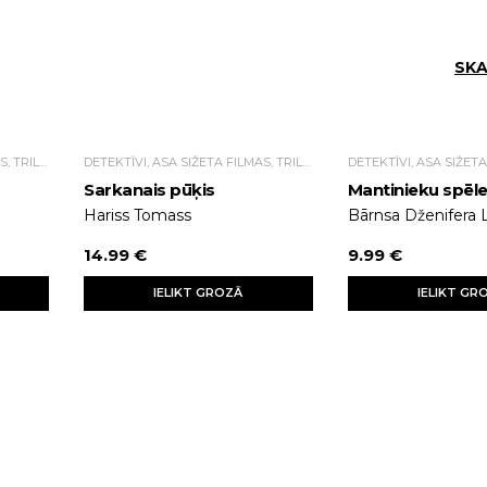
SKA
DETEKTĪVI, ASA SIŽETA FILMAS, TRILLERI.
DETEKTĪVI, ASA SIŽETA FILMAS, TRILLERI.
Sarkanais pūķis
Mantinieku spēl
Hariss Tomass
Bārnsa Dženifera 
14.99 €
9.99 €
IELIKT GROZĀ
IELIKT GR