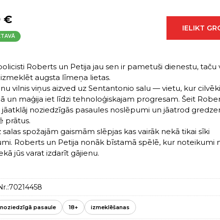
9 €
IELIKT G
KTAVĀ
policisti Roberts un Petija jau sen ir pametuši dienestu, taču v
 izmeklēt augsta līmeņa lietas.
u vilnis viņus aizved uz Sentantonio salu — vietu, kur cilvēk
ā un maģija iet līdzi tehnoloģiskajam progresam. Šeit Rob
 ir jāatklāj noziedzīgās pasaules noslēpumi un jāatrod gredze
ē prātus.
z salas spožajām gaismām slēpjas kas vairāk nekā tikai sīki
mi. Roberts un Petija nonāk bīstamā spēlē, kur noteikumi 
ekā jūs varat izdarīt gājienu.
r.:
70214458
noziedzīgā pasaule
18+
izmeklēšanas