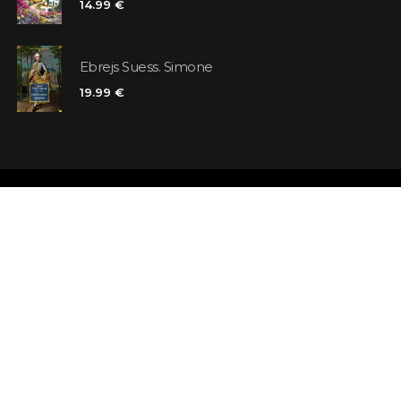
14.99 €
Ebrejs Suess. Simone
19.99 €
Veikali
Atsauksmes
Kontakti
Klienta karte
Noteikumi un nosacījumi
Meklējat grā
Piegāde
Jautājumi un 
Maksājums un atmaksa
Atsevišķa gr
Pieraksties ziņām