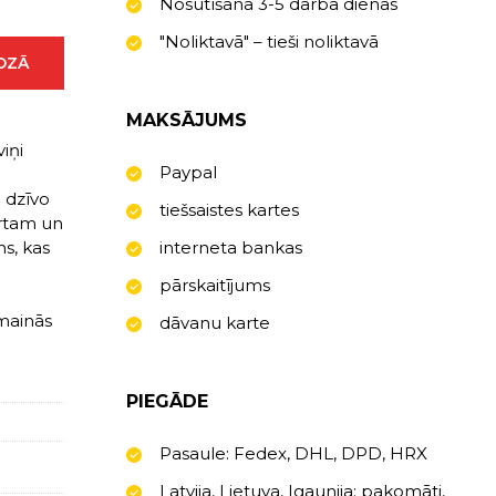
Nosūtīšana 3-5 darba dienas
"Noliktavā" – tieši noliktavā
ROZĀ
MAKSĀJUMS
iņi
Paypal
i dzīvo
tiešsaistes kartes
ertam un
ns, kas
interneta bankas
pārskaitījums
mainās
dāvanu karte
PIEGĀDE
Pasaule: Fedex, DHL, DPD, HRX
Latvija, Lietuva, Igaunija: pakomāti,