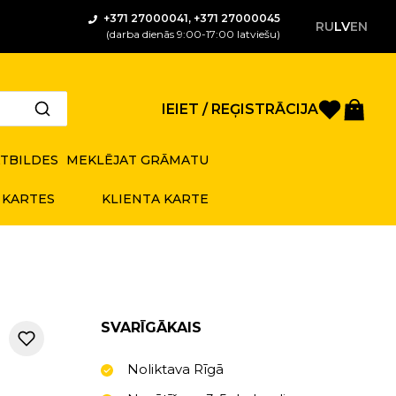
+371 27000041, +371 27000045
RU
LV
EN
(darba dienās 9:00-17:00 latviešu)
Saglabā
Gro
IEIET / REĢISTRĀCIJA
ATBILDES
MEKLĒJAT GRĀMATU
 KARTES
KLIENTA KARTE
SVARĪGĀKAIS
Noliktava Rīgā