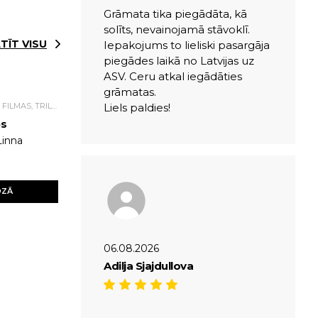
Grāmata tika piegādāta, kā
solīts, nevainojamā stāvoklī.
TĪT VISU
Iepakojums to lieliski pasargāja
piegādes laikā no Latvijas uz
ASV. Ceru atkal iegādāties
grāmatas.
DETEKTĪVI, ASA SIŽETA FILMAS, TRILLERI.
Liels paldies!
es
Linna
OZĀ
06.08.2026
Adilja Sjajdullova