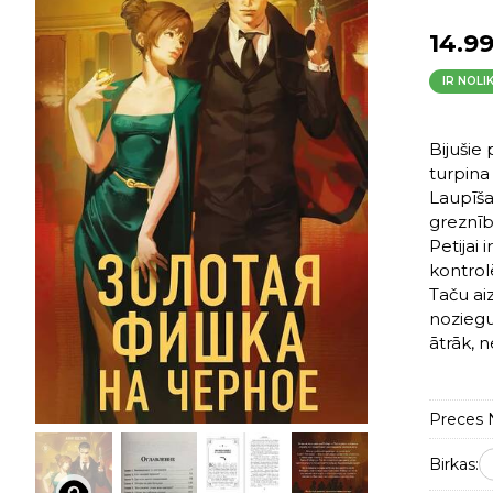
14.9
IR NOLI
Bijušie 
turpina
Laupīšan
greznīb
Petijai
kontrol
Taču ai
noziegu
ātrāk, n
Preces N
Birkas: