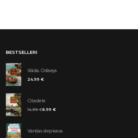
BESTSELLERI
Iliāda. Odiseja
24.99 €
Citadele
14.99 €
6.99 €
Vaniļas slepkava