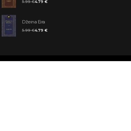
5.99 €
4.79 €
Džeina Eira
5.99 €
4.79 €
matas jums
atbildes
āmata