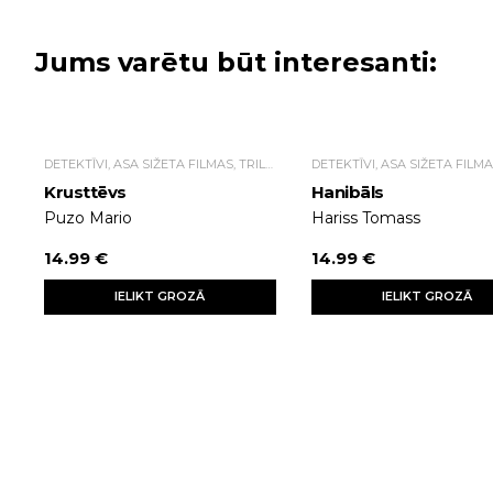
Jums varētu būt interesanti:
DETEKTĪVI, ASA SIŽETA FILMAS, TRILLERI.
Krusttēvs
Hanibāls
Puzo Mario
Hariss Tomass
14.99 €
14.99 €
IELIKT GROZĀ
IELIKT GROZĀ