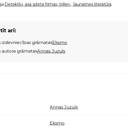
ja:
Detektīvi, asa sižeta filmas, trilleri.
,
Jaunatnes literatūra
īt arī:
s izdevniecības grāmatas
Eksmo
s autora grāmatas
Annas Juzuls
Annas Juzuls
Eksmo