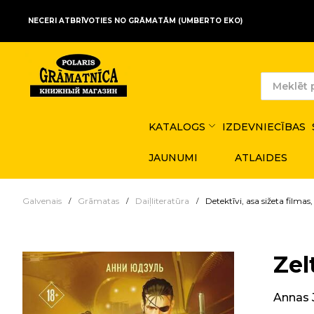
NECERI ATBRĪVOTIES NO GRĀMATĀM (UMBERTO EKO)
KATALOGS
IZDEVNIECĪBAS
JAUNUMI
ATLAIDES
Galvenais
Grāmatas
Daiļliteratūra
Detektīvi, asa sižeta filmas, t
Zel
Annas 