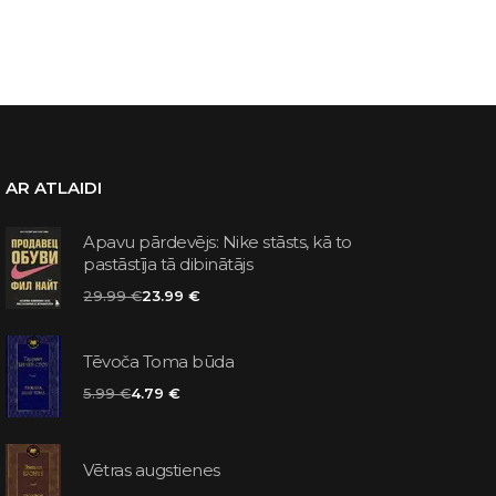
AR ATLAIDI
Apavu pārdevējs: Nike stāsts, kā to
pastāstīja tā dibinātājs
29.99 €
23.99 €
Tēvoča Toma būda
5.99 €
4.79 €
Vētras augstienes