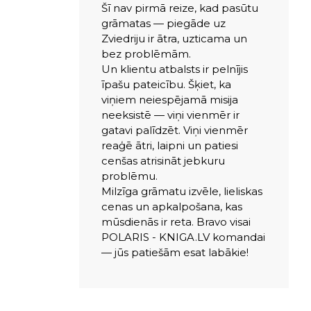
Šī nav pirmā reize, kad pasūtu
grāmatas — piegāde uz
Zviedriju ir ātra, uzticama un
bez problēmām.
Un klientu atbalsts ir pelnījis
īpašu pateicību. Šķiet, ka
viņiem neiespējamā misija
neeksistē — viņi vienmēr ir
gatavi palīdzēt. Viņi vienmēr
reaģē ātri, laipni un patiesi
cenšas atrisināt jebkuru
problēmu.
Milzīga grāmatu izvēle, lieliskas
cenas un apkalpošana, kas
mūsdienās ir reta. Bravo visai
POLARIS - KNIGA.LV komandai
— jūs patiešām esat labākie!