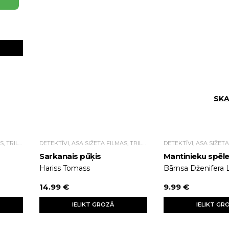
SKA
DETEKTĪVI, ASA SIŽETA FILMAS, TRILLERI.
DETEKTĪVI, ASA SIŽETA FILMAS, TRILLERI.
Sarkanais pūķis
Mantinieku spēl
Hariss Tomass
Bārnsa Dženifera 
14.99 €
9.99 €
IELIKT GROZĀ
IELIKT GR