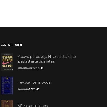
AR ATLAIDI
Apavu pārdevējs: Nike stāsts, kā to
pastāstīja tā dibinātājs
29.99 €
23.99 €
Tēvoča Toma būda
5.99 €
4.79 €
Vētras augstienes