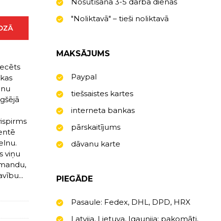
Nosūtīšana 3-5 darba dienas
"Noliktavā" – tieši noliktavā
ROZĀ
MAKSĀJUMS
recēts
Paypal
 kas
enu
tiešsaistes kartes
ugšējā
interneta bankas
vispirms
pārskaitījums
entē
elnu.
dāvanu karte
s viņu
omandu,
vību...
PIEGĀDE
Pasaule: Fedex, DHL, DPD, HRX
Latvija, Lietuva, Igaunija: pakomāti,