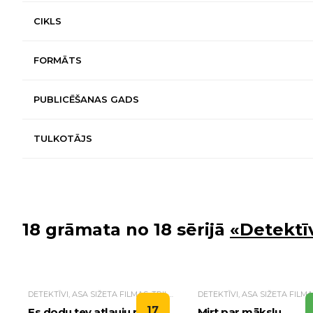
CIKLS
FORMĀTS
PUBLICĒŠANAS GADS
TULKOTĀJS
18 grāmata no 18 sērijā
«Detektīv
DETEKTĪVI, ASA SIŽETA FILMAS, TRILLERI.
17
Es dodu tev atļauju mirt
Mirt par mākslu