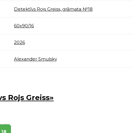
Detektīvs Rojs Greiss, grāmata №18
60х90/16
2026
Alexander Smulsky
s Rojs Greiss»
DETEKTĪVI, ASA SIŽETA FILMAS, TRILLERI.
18