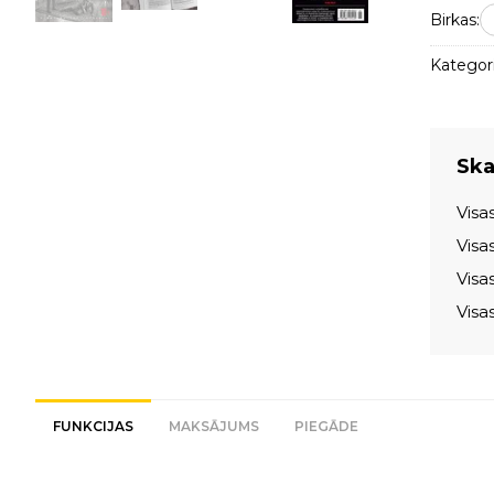
Birkas:
Kategori
Skat
Visa
Visa
Visa
Visa
FUNKCIJAS
MAKSĀJUMS
PIEGĀDE