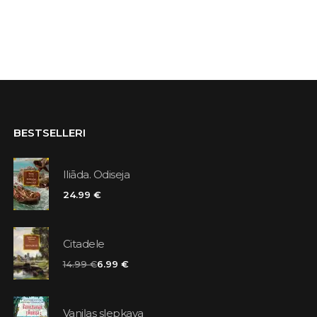
BESTSELLERI
Iliāda. Odiseja
24.99 €
Citadele
14.99 €
6.99 €
Vaniļas slepkava