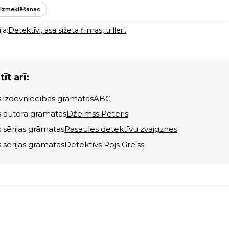
izmeklēšanas
ja:
Detektīvi, asa sižeta filmas, trilleri.
īt arī:
s izdevniecības grāmatas
ABC
s autora grāmatas
Džeimss Pēteris
s sērijas grāmatas
Pasaules detektīvu zvaigznes
s sērijas grāmatas
Detektīvs Rojs Greiss