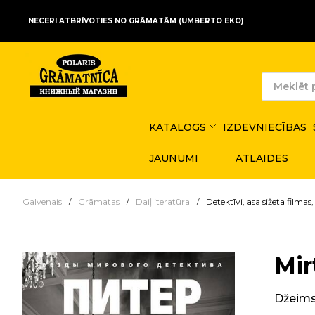
NECERI ATBRĪVOTIES NO GRĀMATĀM (UMBERTO EKO)
KATALOGS
IZDEVNIECĪBAS
JAUNUMI
ATLAIDES
Galvenais
Grāmatas
Daiļliteratūra
Detektīvi, asa sižeta filmas, t
Mir
Džeims