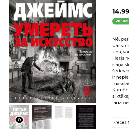
14.9
PIEEJAM
Nē, par 
pāris, 
zina, v
Harijs 
slāņa s
šedevram
ir nepi
mākslas
Kamēr H
sliktāk
lai izm
Preces N