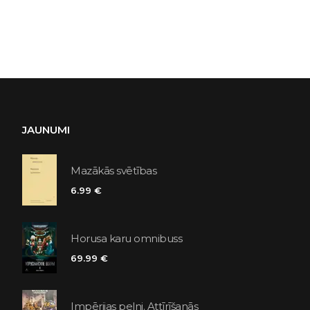
JAUNUMI
Mazākās svētības
6.99 €
Horusa karu omnibuss
69.99 €
Impērijas pelni. Attīrīšanās