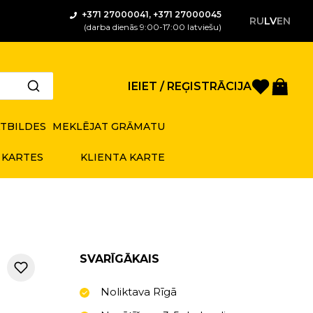
+371 27000041, +371 27000045
RU
LV
EN
(darba dienās 9:00-17:00 latviešu)
Saglabā
Gro
IEIET / REĢISTRĀCIJA
ATBILDES
MEKLĒJAT GRĀMATU
 KARTES
KLIENTA KARTE
SVARĪGĀKAIS
Noliktava Rīgā