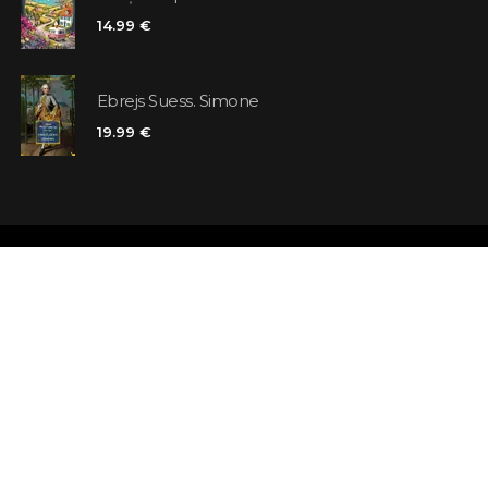
14.99 €
Ebrejs Suess. Simone
19.99 €
Veikali
Atsauksmes
Kontakti
Klienta karte
Noteikumi un nosacījumi
Meklējat grā
Piegāde
Jautājumi un 
Maksājums un atmaksa
Atsevišķa gr