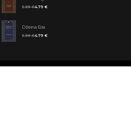
5.99 €
4.79 €
Džeina Eira
5.99 €
4.79 €
matas jums
atbildes
āmata