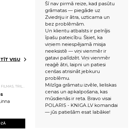
Šī nav pirmā reize, kad pasūtu
grāmatas — piegāde uz
Zviedriju ir ātra, uzticama un
bez problēmām.
Un klientu atbalsts ir pelnījis
īpašu pateicību. Šķiet, ka
viņiem neiespējamā misija
neeksistē — viņi vienmēr ir
gatavi palīdzēt. Viņi vienmēr
TĪT VISU
reaģē ātri, laipni un patiesi
cenšas atrisināt jebkuru
problēmu.
Milzīga grāmatu izvēle, lieliskas
DETEKTĪVI, ASA SIŽETA FILMAS, TRILLERI.
cenas un apkalpošana, kas
es
mūsdienās ir reta. Bravo visai
Linna
POLARIS - KNIGA.LV komandai
— jūs patiešām esat labākie!
OZĀ