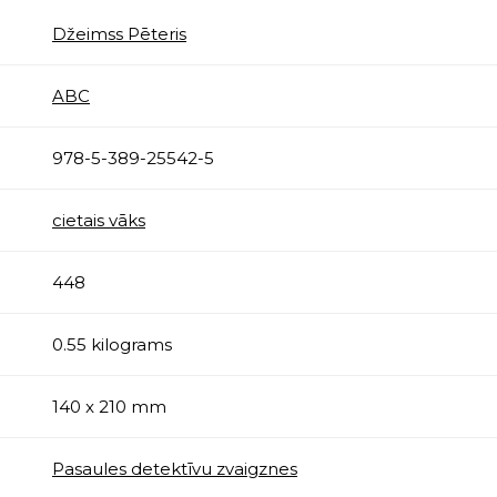
Džeimss Pēteris
ABC
978-5-389-25542-5
cietais vāks
448
0.55 kilograms
140 x 210 mm
Pasaules detektīvu zvaigznes