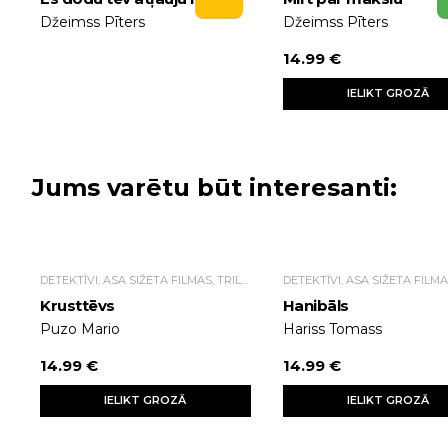
Džeimss Pīters
Džeimss Pīters
14.99 €
IELIKT GROZĀ
Jums varētu būt interesanti:
DETEKTĪVI, ASA SIŽETA FILMAS, TRILLERI.
Krusttēvs
Hanibāls
Puzo Mario
Hariss Tomass
14.99 €
14.99 €
IELIKT GROZĀ
IELIKT GROZĀ