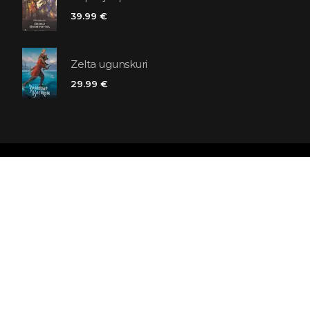
39.99 €
Zelta ugunskuri
29.99 €
Polaris grāmatnīcu ķēde
SIA «Kniga lv», Reģ. Nr. 40103225061
Lastādijas iela 16 - 12, Rīga, LV-1050, Latvija
Būsim draugi! Abonēt: