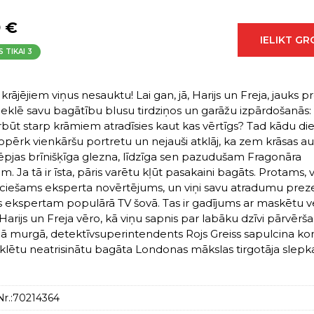
9 €
IELIKT G
S TIKAI
3
krājējiem viņus nesauktu! Lai gan, jā, Harijs un Freja, jauks p
meklē savu bagātību blusu tirdziņos un garāžu izpārdošanās:
arbūt starp krāmiem atradīsies kaut kas vērtīgs? Tad kādu di
nopērk vienkāršu portretu un nejauši atklāj, ka zem krāsas a
lēpjas brīnišķīga glezna, līdzīga sen pazudušam Fragonāra
. Ja tā ir īsta, pāris varētu kļūt pasakaini bagāts. Protams, 
eciešams eksperta novērtējums, un viņi savu atradumu prez
 ekspertam populārā TV šovā. Tas ir gadījums ar maskētu v
arijs un Freja vēro, kā viņu sapnis par labāku dzīvi pārvērša
ajā murgā, detektīvsuperintendents Rojs Greiss sapulcina k
eklētu neatrisinātu bagāta Londonas mākslas tirgotāja slepka
r.:
70214364