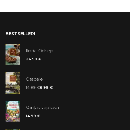
BESTSELLERI
Iliāda. Odiseja
24.99 €
Citadele
14.99 €
6.99 €
Vaniļas slepkava
14.99 €