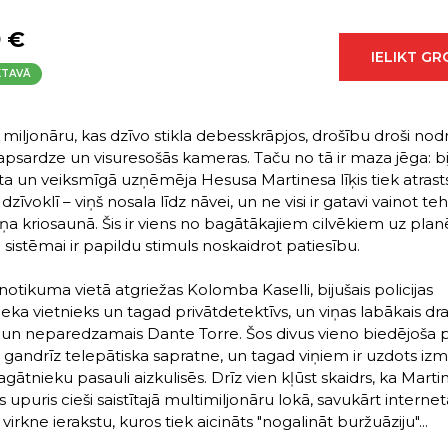
9 €
IELIKT G
KTAVĀ
 miljonāru, kas dzīvo stikla debesskrāpjos, drošību droši nod
psardze un visuresošās kameras. Taču no tā ir maza jēga: bi
sta un veiksmīgā uzņēmēja Hesusa Martinesa līķis tiek atrast
dzīvoklī – viņš nosala līdz nāvei, un ne visi ir gatavi vainot te
iņa kriosaunā. Šis ir viens no bagātākajiem cilvēkiem uz plan
u sistēmai ir papildu stimuls noskaidrot patiesību.
notikuma vietā atgriežas Kolomba Kaselli, bijušais policijas
ieka vietnieks un tagad privātdetektīvs, un viņas labākais dr
 un neparedzamais Dante Torre. Šos divus vieno biedējoša
, gandrīz telepātiska sapratne, un tagad viņiem ir uzdots iz
gātnieku pasauli aizkulisēs. Drīz vien kļūst skaidrs, ka Marti
s upuris cieši saistītajā multimiljonāru lokā, savukārt internet
 virkne ierakstu, kuros tiek aicināts "nogalināt buržuāziju"...