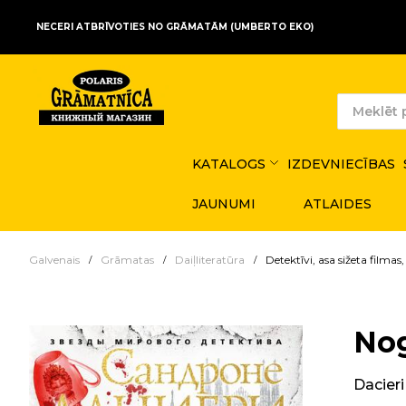
NECERI ATBRĪVOTIES NO GRĀMATĀM (UMBERTO EKO)
KATALOGS
IZDEVNIECĪBAS
JAUNUMI
ATLAIDES
Galvenais
Grāmatas
Daiļliteratūra
Detektīvi, asa sižeta filmas, t
Nog
Dacier