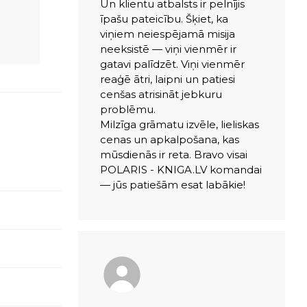
Un klientu atbalsts ir pelnījis
īpašu pateicību. Šķiet, ka
viņiem neiespējamā misija
neeksistē — viņi vienmēr ir
gatavi palīdzēt. Viņi vienmēr
reaģē ātri, laipni un patiesi
cenšas atrisināt jebkuru
problēmu.
Milzīga grāmatu izvēle, lieliskas
cenas un apkalpošana, kas
mūsdienās ir reta. Bravo visai
POLARIS - KNIGA.LV komandai
— jūs patiešām esat labākie!