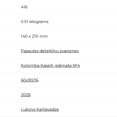
416
0.51 kilograms
140 x 210 mm
Pasaules detektīvu zvaigznes
Kolomba Kaselli, grāmata №4
60х90/16
2026
Ļubovs Kartsivadze