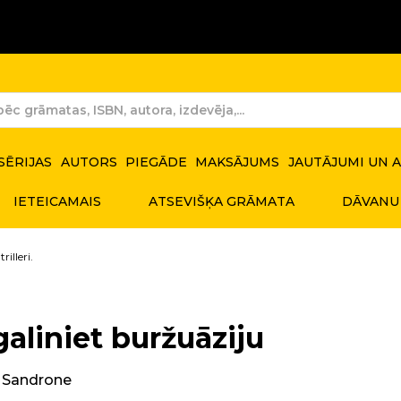
SĒRIJAS
AUTORS
PIEGĀDE
MAKSĀJUMS
JAUTĀJUMI UN 
IETEICAMAIS
ATSEVIŠĶA GRĀMATA
DĀVANU
rilleri.
aliniet buržuāziju
i Sandrone