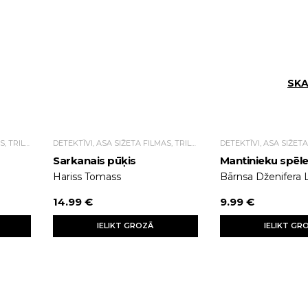
SKA
DETEKTĪVI, ASA SIŽETA FILMAS, TRILLERI.
DETEKTĪVI, ASA SIŽETA FILMAS, TRILLERI.
Sarkanais pūķis
Mantinieku spēl
Hariss Tomass
Bārnsa Dženifera 
14.99 €
9.99 €
IELIKT GROZĀ
IELIKT GR