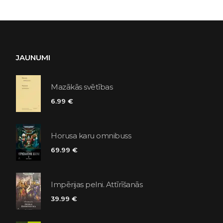
JAUNUMI
Mazākās svētības
6.99 €
Horusa karu omnibuss
69.99 €
Impērijas pelni. Attīrīšanās
39.99 €