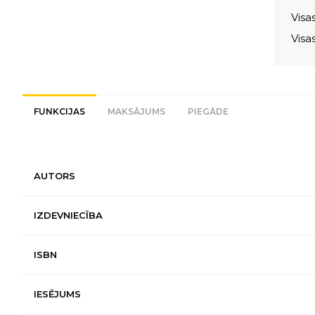
Visa
Visa
FUNKCIJAS
MAKSĀJUMS
PIEGĀDE
AUTORS
IZDEVNIECĪBA
ISBN
IESĒJUMS