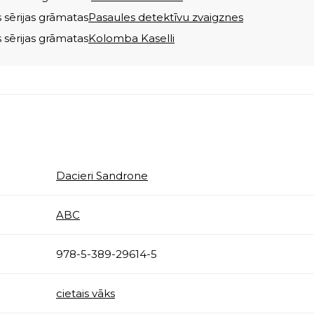
s sērijas grāmatas
Pasaules detektīvu zvaigznes
s sērijas grāmatas
Kolomba Kaselli
Dacieri Sandrone
ABC
978-5-389-29614-5
cietais vāks