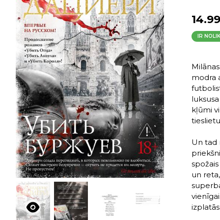
14.9
IR NOLI
Milānas
modra a
futboli
luksusa 
kļūmi v
tiesliet
Un tad 
priekšn
spožais
un reta
superba
vienīgai
izplatās