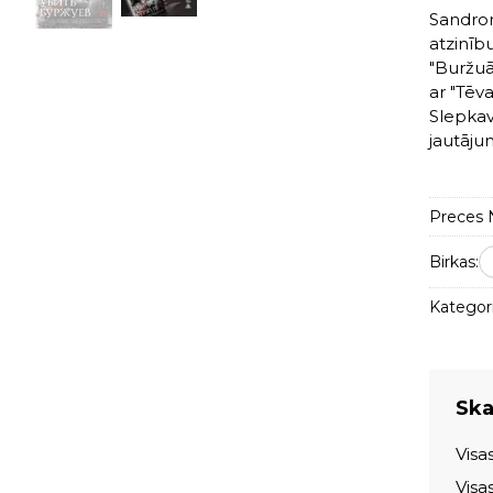
Sandrone
atzinību
"Buržuāz
ar "Tēv
Slepkav
jautāju
Preces N
Birkas:
Kategori
Skat
Visa
Visa