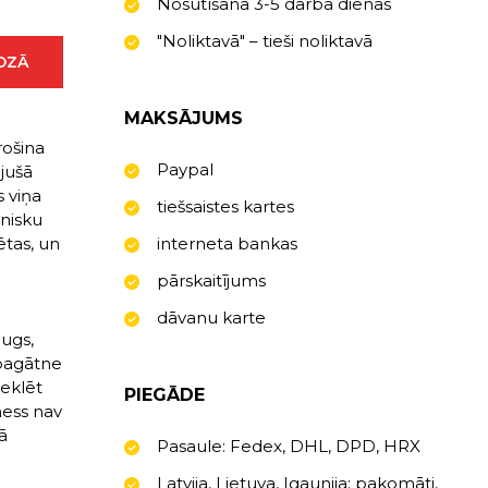
Nosūtīšana 3-5 darba dienas
"Noliktavā" – tieši noliktavā
ROZĀ
MAKSĀJUMS
rošina
Paypal
jušā
s viņa
tiešsaistes kartes
hnisku
ētas, un
interneta bankas
pārskaitījums
dāvanu karte
augs,
 pagātne
meklēt
PIEGĀDE
ness nav
ā
Pasaule: Fedex, DHL, DPD, HRX
Latvija, Lietuva, Igaunija: pakomāti,