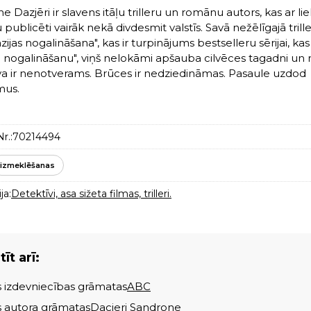
 Dazjēri ir slavens itāļu trilleru un romānu autors, kas ar lie
 publicēti vairāk nekā divdesmit valstīs. Savā nežēlīgajā trille
ijas nogalināšana", kas ir turpinājums bestselleru sērijai, ka
a nogalināšanu", viņš nelokāmi apšauba cilvēces tagadni un 
a ir nenotverams. Brūces ir nedziedināmas. Pasaule uzdod
mus.
r.:
70214494
izmeklēšanas
ja:
Detektīvi, asa sižeta filmas, trilleri.
īt arī:
s izdevniecības grāmatas
ABC
s autora grāmatas
Dacieri Sandrone