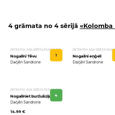
4 grāmata no 4 sērijā
«Kolomba 
DETEKTĪVI, ASA SIŽETA FILMAS, TRILLERI.
1
Nogalini Tēvu
Nogalini eņģeli
Dačjēri Sandrone
Dačjēri Sandrone
DETEKTĪVI, ASA SIŽETA FILMAS, TRILLERI.
4
Nogaliniet buržuāziju
Dačjēri Sandrone
14.99 €