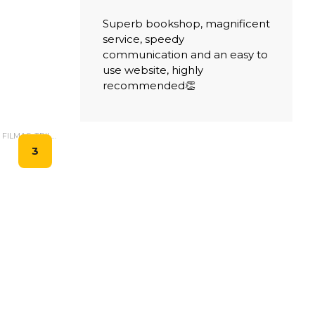
Superb bookshop, magnificent
service, speedy
communication and an easy to
use website, highly
recommended👏
DETEKTĪVI, ASA SIŽETA FILMAS, TRILLERI.
3