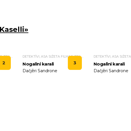
Kaselli»
DETEKTĪVI, ASA SIŽETA FILMAS, TRILLERI.
DETEKTĪVI, ASA SIŽETA FILMAS, TRILLERI.
2
3
Nogalini karali
Nogalini karali
Dačjēri Sandrone
Dačjēri Sandrone