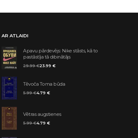
AR ATLAIDI
Apavu pārdevējs: Nike stāsts, kā to
pastāstīja tā dibinātājs
29.99 €
23.99 €
Tēvoča Toma būda
5.99 €
4.79 €
Vētras augstienes
5.99 €
4.79 €