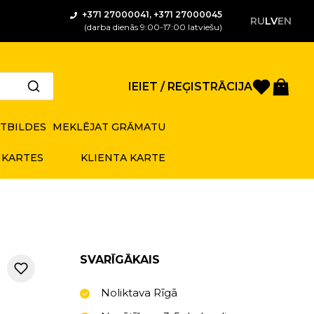
+371 27000041, +371 27000045
RU
LV
EN
(darba dienās 9:00-17:00 latviešu)
Saglabā
Gro
IEIET / REĢISTRĀCIJA
ATBILDES
MEKLĒJAT GRĀMATU
 KARTES
KLIENTA KARTE
SVARĪGĀKAIS
Noliktava Rīgā