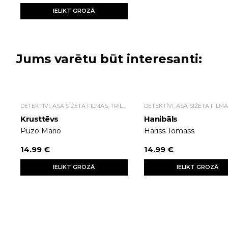
IELIKT GROZĀ
Jums varētu būt interesanti:
DETEKTĪVI, ASA SIŽETA FILMAS, TRILLERI.
Krusttēvs
Hanibāls
Puzo Mario
Hariss Tomass
14.99 €
14.99 €
IELIKT GROZĀ
IELIKT GROZĀ