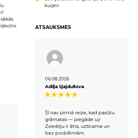
lu
kurjeri
rī
s sākās
nākotni.
ATSAUKSMES
06.08.2026
Adilja Sjajdullova
Šī nav pirmā reize, kad pasūtu
grāmatas — piegāde uz
Zviedriju ir ātra, uzticama un
bez problēmām.