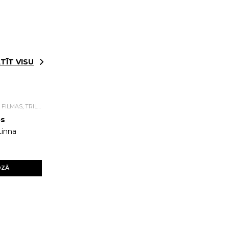
TĪT VISU
DETEKTĪVI, ASA SIŽETA FILMAS, TRILLERI.
es
Linna
OZĀ