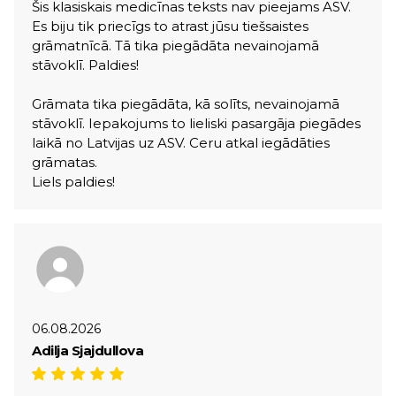
Šis klasiskais medicīnas teksts nav pieejams ASV.
Es biju tik priecīgs to atrast jūsu tiešsaistes
grāmatnīcā. Tā tika piegādāta nevainojamā
stāvoklī. Paldies!
Grāmata tika piegādāta, kā solīts, nevainojamā
stāvoklī. Iepakojums to lieliski pasargāja piegādes
laikā no Latvijas uz ASV. Ceru atkal iegādāties
grāmatas.
Liels paldies!
06.08.2026
Adilja Sjajdullova