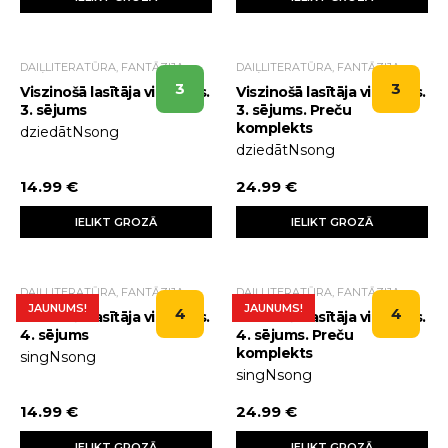
DAIĻLITERATŪRA, FANTĀZIJA
DAIĻLITERATŪRA, FANTĀZIJA
3
3
Viszinošā lasītāja viedoklis.
Viszinošā lasītāja viedoklis.
3. sējums
3. sējums. Preču
komplekts
dziedātNsong
dziedātNsong
14.99 €
24.99 €
IELIKT GROZĀ
IELIKT GROZĀ
DAIĻLITERATŪRA, FANTĀZIJA
DAIĻLITERATŪRA, FANTĀZIJA
JAUNUMS!
JAUNUMS!
4
4
Viszinošā lasītāja viedoklis.
Viszinošā lasītāja viedoklis.
4. sējums
4. sējums. Preču
komplekts
singNsong
singNsong
14.99 €
24.99 €
IELIKT GROZĀ
IELIKT GROZĀ