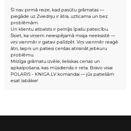
Šī nav pirmā reize, kad pasūtu grāmatas —
piegāde uz Zviedriju ir ātra, uzticama un bez
problēmām.
Un klientu atbalsts ir pelnījis īpašu pateicību.
Šķiet, ka viņiem neiespējamā misija neeksistē —
viņi vienmēr ir gatavi palīdzēt. Viņi vienmēr reaģē
ātri, laipni un patiesi cenšas atrisināt jebkuru
problēmu.
Milzīga grāmatu izvēle, lieliskas cenas un
apkalpošana, kas mūsdienās ir reta. Bravo visai
POLARIS - KNIGA.LV komandai — jūs patiešām
esat labākie!