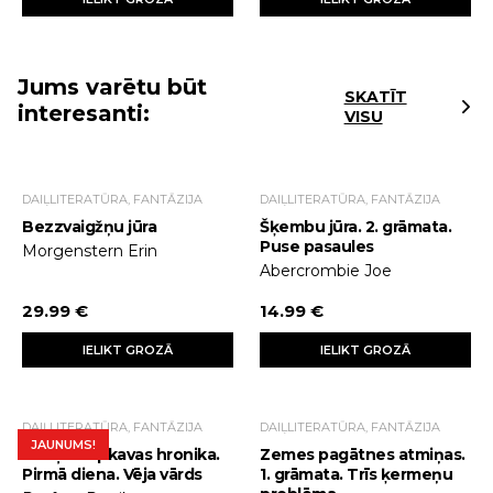
Jums varētu būt
SKATĪT
interesanti:
VISU
DAIĻLITERATŪRA, FANTĀZIJA
DAIĻLITERATŪRA, FANTĀZIJA
Bezzvaigžņu jūra
Šķembu jūra. 2. grāmata.
Puse pasaules
Morgenstern Erin
Abercrombie Joe
29.99 €
14.99 €
IELIKT GROZĀ
IELIKT GROZĀ
DAIĻLITERATŪRA, FANTĀZIJA
DAIĻLITERATŪRA, FANTĀZIJA
JAUNUMS!
Karaļu slepkavas hronika.
Zemes pagātnes atmiņas.
Pirmā diena. Vēja vārds
1. grāmata. Trīs ķermeņu