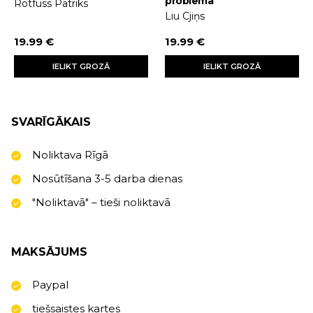
problēma
Rotfuss Patriks
Liu Cjiņs
19.99 €
19.99 €
IELIKT GROZĀ
IELIKT GROZĀ
SVARĪGĀKAIS
Noliktava Rīgā
Nosūtīšana 3-5 darba dienas
"Noliktavā" – tieši noliktavā
MAKSĀJUMS
Paypal
tiešsaistes kartes