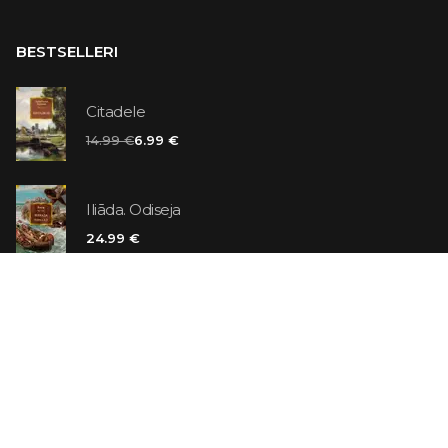
BESTSELLERI
Citadele
14.99 €
6.99 €
Iliāda. Odiseja
24.99 €
Vaniļas slepkava
14.99 €
Ebrejs Suess. Simone
19.99 €