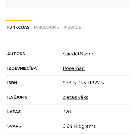
FUNKCIJAS
MAKSĀJUMS
PIEGĀDE
dziedātNsong
AUTORS
Roseman
IZDEVNIECĪBA
978-5-353-11827-5
ISBN
cietais vāks
IESĒJUMS
320
LAPAS
0.64 kilograms
SVARS