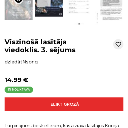
Viszinošā lasītāja
viedoklis. 3. sējums
dziedātNsong
14.99 €
IR NOLIKTAVĀ
IELIKT GROZĀ
Turpinājums bestselleram, kas aizrāva lasītājus Korejā