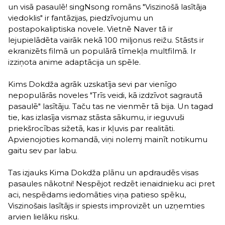
un visā pasaulē! singNsong romāns "Viszinošā lasītāja
viedoklis" ir fantāzijas, piedzīvojumu un
postapokaliptiska novele. Vietnē Naver tā ir
lejupielādēta vairāk nekā 100 miljonus reižu. Stāsts ir
ekranizēts filmā un populārā tīmekļa multfilmā. Ir
izziņota anime adaptācija un spēle.
Kims Dokdža agrāk uzskatīja sevi par vienīgo
nepopulārās noveles "Trīs veidi, kā izdzīvot sagrautā
pasaulē" lasītāju. Taču tas ne vienmēr tā bija. Un tagad
tie, kas izlasīja vismaz stāsta sākumu, ir ieguvuši
priekšrocības sižetā, kas ir kļuvis par realitāti.
Apvienojoties komandā, viņi nolemj mainīt notikumu
gaitu sev par labu.
Tas izjauks Kima Dokdža plānu un apdraudēs visas
pasaules nākotni! Nespējot redzēt ienaidnieku aci pret
aci, nespēdams iedomāties viņa patieso spēku,
Viszinošais lasītājs ir spiests improvizēt un uzņemties
arvien lielāku risku.