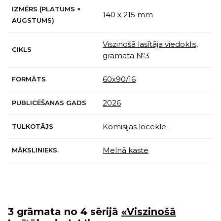
IZMĒRS (PLATUMS ×
140 x 215 mm
AUGSTUMS)
Viszinošā lasītāja viedoklis,
CIKLS
grāmata №3
60х90/16
FORMĀTS
2026
PUBLICĒŠANAS GADS
Komisijas locekle
TULKOTĀJS
Melnā kaste
MĀKSLINIEKS.
3 grāmata no 4 sērijā
«Viszinošā