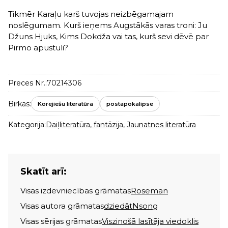
Tikmēr Karaļu karš tuvojas neizbēgamajam
noslēgumam. Kurš ieņems Augstākās varas troni: Ju
Džuns Hjuks, Kims Dokdža vai tas, kurš sevi dēvē par
Pirmo apustuli?
Preces Nr.:
70214306
Birkas:
Korejiešu literatūra
postapokalipse
Kategorija:
Daiļliteratūra, fantāzija
,
Jaunatnes literatūra
Skatīt arī:
Visas izdevniecības grāmatas
Roseman
Visas autora grāmatas
dziedātNsong
Visas sērijas grāmatas
Viszinošā lasītāja viedoklis