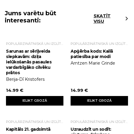
Jums varētu būt
SKATĪT
interesanti:
VISU
POPULĀRZINĀTNISKĀ UN IZGLĪTOJOŠĀ LITERATŪRA
POPULĀRZINĀTNISKĀ UN IZGLĪTOJOŠĀ LITERATŪRA
Sarunas ar sērijveida
Apģērba kods: Kailā
slepkavām: dziļa
patiesība par modi
ielūkošanās pasaules
Arntzen Marie Grinde
vardarbīgāko cilvēku
prātos
Berija-Dī Kristofers
14.99 €
14.99 €
IELIKT GROZĀ
IELIKT GROZĀ
POPULĀRZINĀTNISKĀ UN IZGLĪTOJOŠĀ LITERATŪRA
POPULĀRZINĀTNISKĀ UN IZGLĪTOJOŠĀ LITERATŪRA
Kapitāls 21. gadsimtā
Uzraudzīt un sodīt: