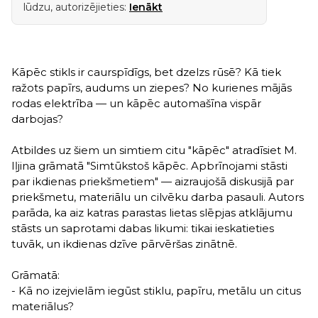
lūdzu, autorizējieties:
Ienākt
Kāpēc stikls ir caurspīdīgs, bet dzelzs rūsē? Kā tiek
ražots papīrs, audums un ziepes? No kurienes mājās
rodas elektrība — un kāpēc automašīna vispār
darbojas?
Atbildes uz šiem un simtiem citu "kāpēc" atradīsiet M.
Iļjina grāmatā "Simtūkstoš kāpēc. Apbrīnojami stāsti
par ikdienas priekšmetiem" — aizraujošā diskusijā par
priekšmetu, materiālu un cilvēku darba pasauli. Autors
parāda, ka aiz katras parastas lietas slēpjas atklājumu
stāsts un saprotami dabas likumi: tikai ieskatieties
tuvāk, un ikdienas dzīve pārvēršas zinātnē.
Grāmatā:
- Kā no izejvielām iegūst stiklu, papīru, metālu un citus
materiālus?