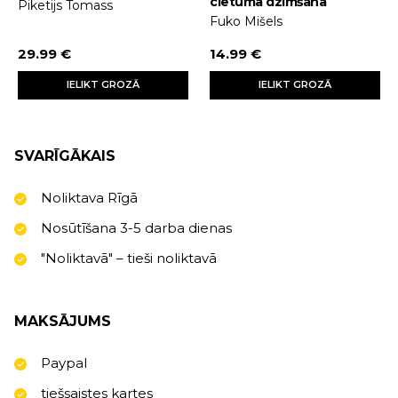
cietuma dzimšana
Piketijs Tomass
Fuko Mišels
29.99 €
14.99 €
IELIKT GROZĀ
IELIKT GROZĀ
SVARĪGĀKAIS
Noliktava Rīgā
Nosūtīšana 3-5 darba dienas
"Noliktavā" – tieši noliktavā
MAKSĀJUMS
Paypal
tiešsaistes kartes