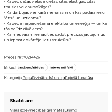
- Kāpēc dažas vielas ir cietas, citas elastīgas, citas
trauslas vai caurspīdīgas?
- Kā darbojas vienkārši mehānismi un kas padara ierīci
"ērtu" un uzticamu?
- Kāpēc ir nepieciešama elektrība un enerģija — un kā
tās palīdz cilvēkiem?
- Kā mēs varam iemācīties uzdot precīzus jautājumus
un izprast apkārtējo lietu struktūru?
Preces Nr.:
70214426
Birkas:
jautājumi/atbildes
interesanti fakti
Kategorija:
Populārzinātniskā un izglītojošā literatūra
Skatīt arī:
Visas izdevniecības grāmatas
Eksmo