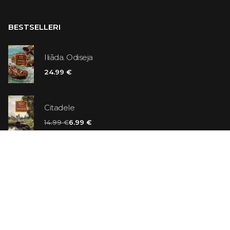
BESTSELLERI
Iliāda. Odiseja
24.99 €
Citadele
14.99 €
6.99 €
Vaniļas slepkava
14.99 €
Ebrejs Suess. Simone
19.99 €