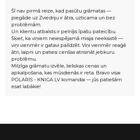
Šī nav pirmā reize, kad pasūtu grāmatas —
piegāde uz Zviedriju ir ātra, uzticama un bez
problēmām.
Un klientu atbalsts ir pelnījis īpašu pateicību.
Šķiet, ka viņiem neiespējamā misija neeksistē —
viņi vienmēr ir gatavi palīdzēt. Viņi vienmēr reaģē
ātri, laipni un patiesi cenšas atrisināt jebkuru
problēmu.
Milzīga grāmatu izvēle, lieliskas cenas un
apkalpošana, kas mūsdienās ir reta. Bravo visai
POLARIS - KNIGA.LV komandai — jūs patiešām
esat labākie!