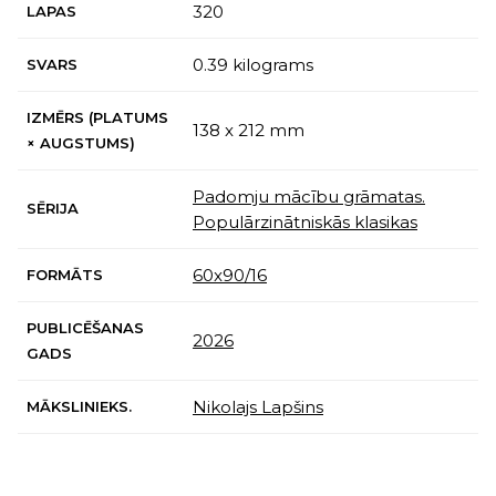
320
LAPAS
0.39 kilograms
SVARS
IZMĒRS (PLATUMS
138 x 212 mm
× AUGSTUMS)
Padomju mācību grāmatas.
SĒRIJA
Populārzinātniskās klasikas
60x90/16
FORMĀTS
PUBLICĒŠANAS
2026
GADS
Nikolajs Lapšins
MĀKSLINIEKS.