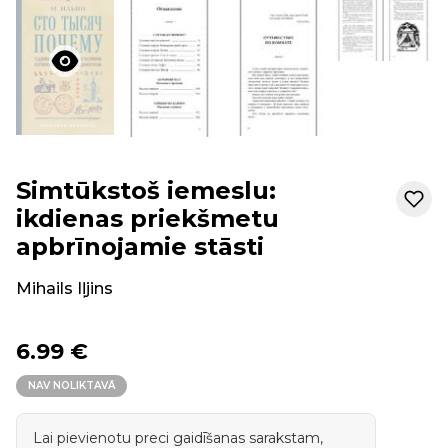
Simtūkstoš iemeslu:
ikdienas priekšmetu
apbrīnojamie stāsti
Mihails Iļjins
6.99 €
NAV NOLIKTAVĀ
Lai pievienotu preci gaidīšanas sarakstam,