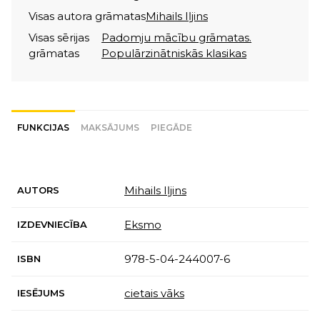
Visas autora grāmatas
Mihails Iļjins
Visas sērijas
Padomju mācību grāmatas.
grāmatas
Populārzinātniskās klasikas
FUNKCIJAS
MAKSĀJUMS
PIEGĀDE
Mihails Iļjins
AUTORS
Eksmo
IZDEVNIECĪBA
978-5-04-244007-6
ISBN
cietais vāks
IESĒJUMS