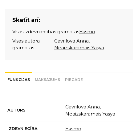
Skatīt arī:
Visas izdevniecības grāmatas
Eksmo
Visas autora
Gavrilova Anna
,
grāmatas
Neaizskaramais Yasya
FUNKCIJAS
MAKSĀJUMS
PIEGĀDE
Gavrilova Anna
,
AUTORS
Neaizskaramais Yasya
Eksmo
IZDEVNIECĪBA