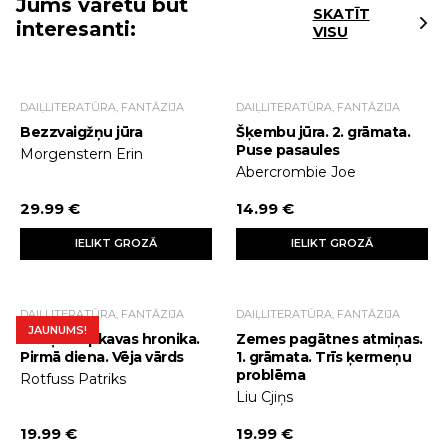
Jums varētu būt
SKATĪT
interesanti:
VISU
DAIĻLITERATŪRA, FANTĀZIJA
DAIĻLITERATŪRA, FANTĀZIJA
Bezzvaigžņu jūra
Šķembu jūra. 2. grāmata.
Puse pasaules
Morgenstern Erin
Abercrombie Joe
29.99 €
14.99 €
IELIKT GROZĀ
IELIKT GROZĀ
DAIĻLITERATŪRA, FANTĀZIJA
DAIĻLITERATŪRA, FANTĀZIJA
JAUNUMS!
Karaļu slepkavas hronika.
Zemes pagātnes atmiņas.
Pirmā diena. Vēja vārds
1. grāmata. Trīs ķermeņu
problēma
Rotfuss Patriks
Liu Cjiņs
19.99 €
19.99 €