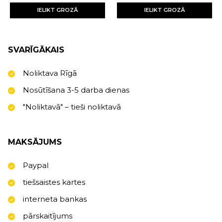
IELIKT GROZĀ
IELIKT GROZĀ
SVARĪGĀKAIS
Noliktava Rīgā
Nosūtīšana 3-5 darba dienas
"Noliktavā" – tieši noliktavā
MAKSĀJUMS
Paypal
tiešsaistes kartes
interneta bankas
pārskaitījums