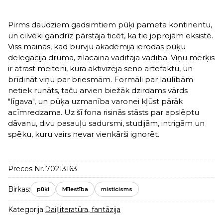
Pirms daudziem gadsimtiem pūķi pameta kontinentu,
un cilvēki gandrīz pārstāja ticēt, ka tie joprojām eksistē.
Viss mainās, kad burvju akadēmijā ierodas pūķu
delegācija drūma, zilacaina vadītāja vadībā. Viņu mērķis
ir atrast meiteni, kura aktivizēja seno artefaktu, un
brīdināt viņu par briesmām. Formāli par laulībām
netiek runāts, taču arvien biežāk dzirdams vārds
"līgava", un pūķa uzmanība varonei kļūst pārāk
acīmredzama. Uz šī fona risinās stāsts par apslēptu
dāvanu, divu pasauļu sadursmi, studijām, intrigām un
spēku, kuru vairs nevar vienkārši ignorēt.
Preces Nr.:
70213163
Birkas:
pūķi
Mīlestība
misticisms
Kategorija:
Daiļliteratūra, fantāzija