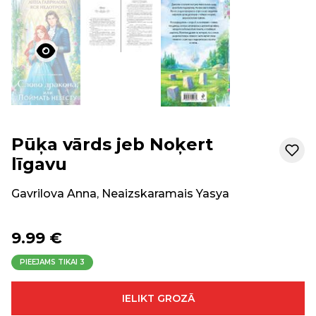
Pūķa vārds jeb Noķert
līgavu
Gavrilova Anna
,
Neaizskaramais Yasya
9.99 €
PIEEJAMS TIKAI
3
IELIKT GROZĀ