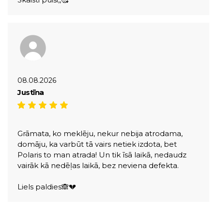
08.08.2026
Justīna
Grāmata, ko meklēju, nekur nebija atrodama,
domāju, ka varbūt tā vairs netiek izdota, bet
Polaris to man atrada! Un tik īsā laikā, nedaudz
vairāk kā nedēļas laikā, bez neviena defekta.
Liels paldies🙈💔