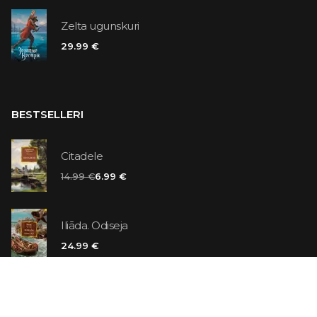
Zelta ugunskuri
29.99 €
BESTSELLERI
Citadele
14.99 €
6.99 €
Iliāda. Odiseja
24.99 €
Vaniļas slepkava
14.99 €