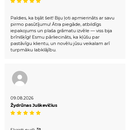
Paldies, ka bijāt šeit! Biju ļoti apmierināts ar savu
pirmo pasūtījumu! Ātra piegāde, atbildīgs
iepakojums un plaša grāmatu izvēle — viss bija
brīnišķīgi! Esmu pārliecināts, ka kļūšu par
pastāvīgu klientu, un novēlu jūsu veikalam arī
turpmāku labklājību.
09.08.2026
Žydrūnas Juškevičius
Skaisti puiši,,🥰