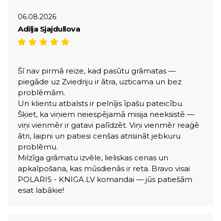
06.08.2026
Adilja Sjajdullova
Šī nav pirmā reize, kad pasūtu grāmatas —
piegāde uz Zviedriju ir ātra, uzticama un bez
problēmām.
Un klientu atbalsts ir pelnījis īpašu pateicību.
Šķiet, ka viņiem neiespējamā misija neeksistē —
viņi vienmēr ir gatavi palīdzēt. Viņi vienmēr reaģē
ātri, laipni un patiesi cenšas atrisināt jebkuru
problēmu.
Milzīga grāmatu izvēle, lieliskas cenas un
apkalpošana, kas mūsdienās ir reta. Bravo visai
POLARIS - KNIGA.LV komandai — jūs patiešām
esat labākie!