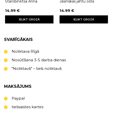
Starobinetsa Anna
Jasinskas jahtu osta
14.99 €
14.99 €
IELIKT GROZĀ
IELIKT GROZĀ
SVARĪGĀKAIS
Noliktava Rīgā
Nosūtīšana 3-5 darba dienas
"Noliktavā" – tieši noliktavā
MAKSĀJUMS
Paypal
tiešsaistes kartes