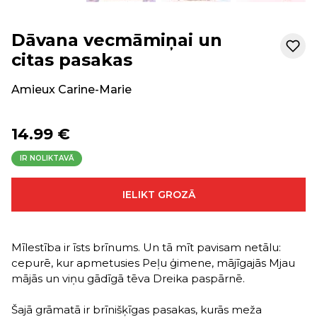
Dāvana vecmāmiņai un
citas pasakas
Amieux Carine-Marie
14.99 €
IR NOLIKTAVĀ
IELIKT GROZĀ
Mīlestība ir īsts brīnums. Un tā mīt pavisam netālu:
cepurē, kur apmetusies Peļu ģimene, mājīgajās Mjau
mājās un viņu gādīgā tēva Dreika paspārnē.
Šajā grāmatā ir brīnišķīgas pasakas, kurās meža