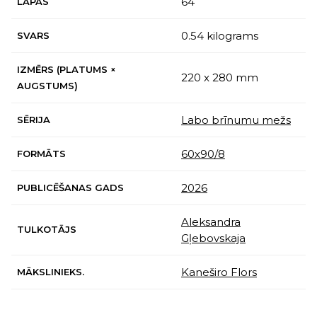
64
LAPAS
0.54 kilograms
SVARS
IZMĒRS (PLATUMS ×
220 x 280 mm
AUGSTUMS)
Labo brīnumu mežs
SĒRIJA
60х90/8
FORMĀTS
2026
PUBLICĒŠANAS GADS
Aleksandra
TULKOTĀJS
Gļebovskaja
Kaneširo Flors
MĀKSLINIEKS.