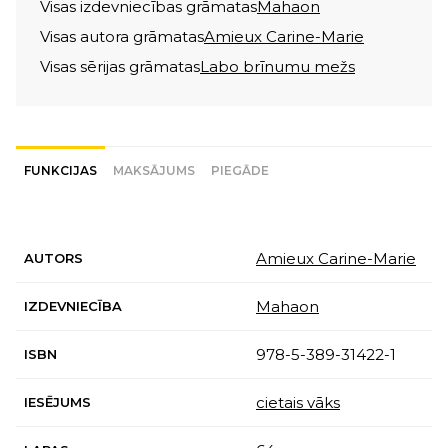
Visas izdevniecības grāmatas
Mahaon
Visas autora grāmatas
Amieux Carine-Marie
Visas sērijas grāmatas
Labo brīnumu mežs
FUNKCIJAS
MAKSĀJUMS
PIEGĀDE
Amieux Carine-Marie
AUTORS
Mahaon
IZDEVNIECĪBA
978-5-389-31422-1
ISBN
cietais vāks
IESĒJUMS