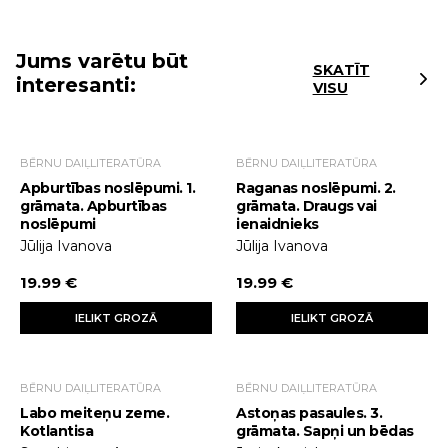
Jums varētu būt
SKATĪT
interesanti:
VISU
BĒRNU DAIĻLITERATŪRA
BĒRNU DAIĻLITERATŪRA
Apburtības noslēpumi. 1.
Raganas noslēpumi. 2.
grāmata. Apburtības
grāmata. Draugs vai
noslēpumi
ienaidnieks
Jūlija Ivanova
Jūlija Ivanova
19.99 €
19.99 €
IELIKT GROZĀ
IELIKT GROZĀ
BĒRNU DAIĻLITERATŪRA
BĒRNU DAIĻLITERATŪRA
Labo meiteņu zeme.
Astoņas pasaules. 3.
Kotlantisa
grāmata. Sapņi un bēdas