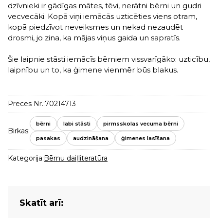
dzīvnieki ir gādīgas mātes, tēvi, nerātni bērni un gudri
vecvecāki. Kopā viņi iemācās uzticēties viens otram,
kopā piedzīvot neveiksmes un nekad nezaudēt
drosmi, jo zina, ka mājas viņus gaida un sapratīs.
Šie laipnie stāsti iemācīs bērniem vissvarīgāko: uzticību,
laipnību un to, ka ģimene vienmēr būs blakus.
Preces Nr.:
70214713
bērni
labi stāsti
pirmsskolas vecuma bērni
Birkas:
pasakas
audzināšana
ģimenes lasīšana
Kategorija:
Bērnu daiļliteratūra
Skatīt arī: