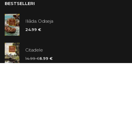
BESTSELLERI
Iliāda. Odiseja
24.99 €
Citadele
14.99 €
6.99 €
Vaniļas slepkava
14.99 €
Ebrejs Suess. Simone
19.99 €