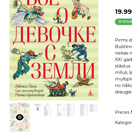
19.99
IR NOLI
Pirms d
Buļičev
nekas n
XXI gad
stāstus
mīluli, 
multipli
no nāko
draugie
Preces N
Kategori