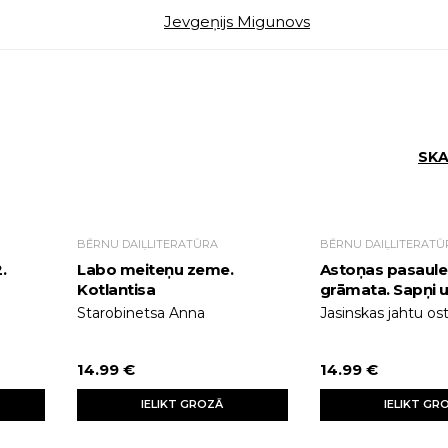
Jevgeņijs Migunovs
SKA
BĒRNU DAIĻLITERATŪRA
BĒRNU DAIĻLITERATŪ
.
Labo meiteņu zeme.
Astoņas pasaules
Kotlantisa
grāmata. Sapņi 
Starobinetsa Anna
Jasinskas jahtu os
14.99 €
14.99 €
IELIKT GROZĀ
IELIKT GR