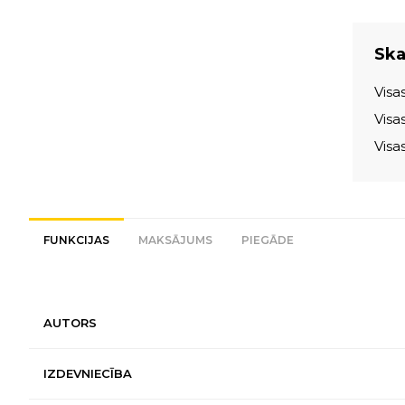
Skat
Visa
Visa
Visa
FUNKCIJAS
MAKSĀJUMS
PIEGĀDE
AUTORS
IZDEVNIECĪBA