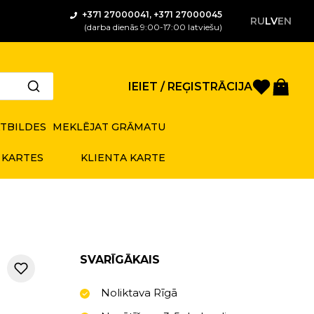
+371 27000041, +371 27000045
RU
LV
EN
(darba dienās 9:00-17:00 latviešu)
Saglabā
Gro
IEIET / REĢISTRĀCIJA
ATBILDES
MEKLĒJAT GRĀMATU
 KARTES
KLIENTA KARTE
SVARĪGĀKAIS
Noliktava Rīgā