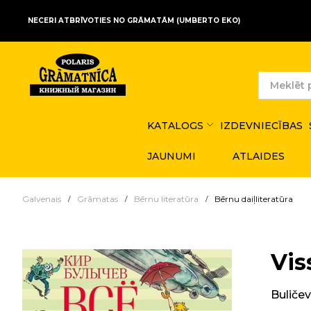
NECERI ATBRĪVOTIES NO GRĀMATĀM (UMBERTO EKO)
KATALOGS
IZDEVNIECĪBAS
JAUNUMI
ATLAIDES
Galvenais
Grāmatas
Bērnu literatūra
Bērnu daiļliteratūra
Vis
Buličev