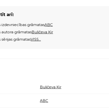
īt arī:
s izdevniecības grāmatas
ABC
s autora grāmatas
Buličeva Kir
s sērijas grāmatas
VISS...
Buličeva Kir
ABC