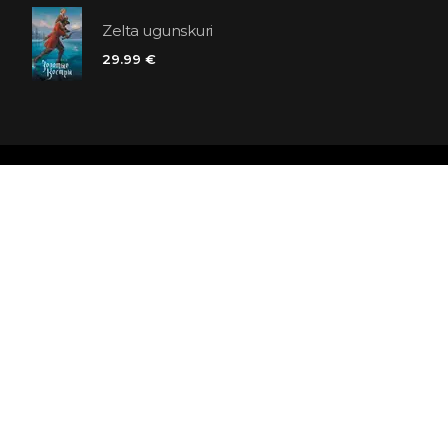
Zelta ugunskuri
29.99 €
Polaris grāmatnīcu ķēde
SIA «Kniga lv», Reģ. Nr. 40103225061
Lastādijas iela 16 - 12, Rīga, LV-1050, Latvija
Būsim draugi! Abonēt: