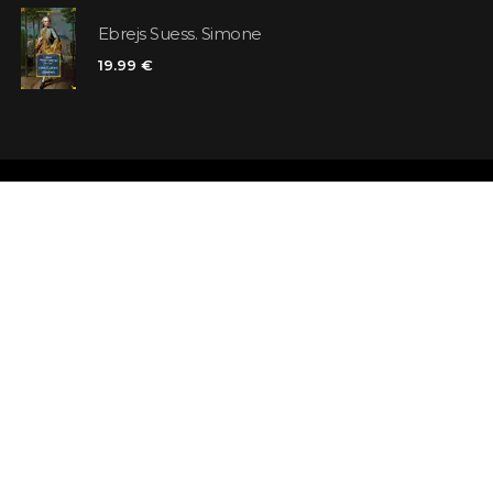
Ebrejs Suess. Simone
19.99 €
Veikali
Atsauksmes
Kontakti
Klienta karte
Noteikumi un nosacījumi
Meklējat grā
Piegāde
Jautājumi un 
Maksājums un atmaksa
Atsevišķa gr
Pieraksties ziņām