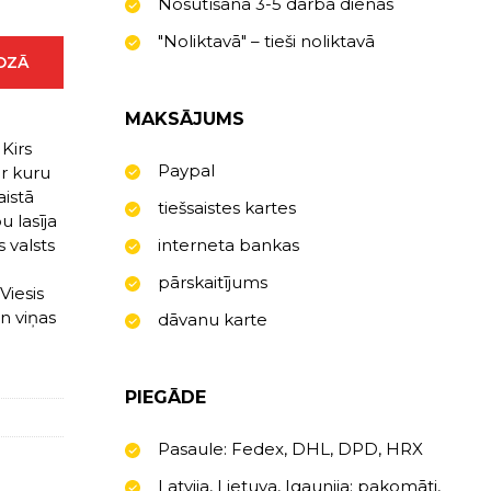
Nosūtīšana 3-5 darba dienas
"Noliktavā" – tieši noliktavā
ROZĀ
MAKSĀJUMS
Kirs
Paypal
ar kuru
aistā
tiešsaistes kartes
 lasīja
 valsts
interneta bankas
pārskaitījums
Viesis
n viņas
dāvanu karte
PIEGĀDE
Pasaule: Fedex, DHL, DPD, HRX
Latvija, Lietuva, Igaunija: pakomāti,