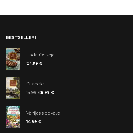
BESTSELLERI
Iliāda. Odiseja
24.99 €
Citadele
14.99 €
6.99 €
Vaniļas slepkava
14.99 €