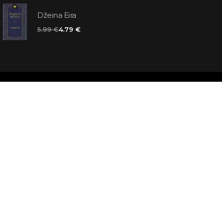
Džeina Eira
5.99 €
4.79 €
matas jums
atbildes
āmata