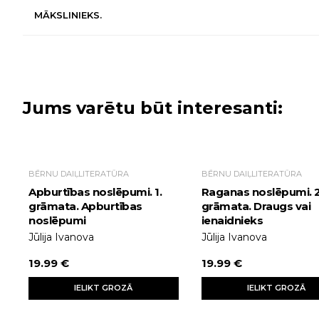
MĀKSLINIEKS.
Jums varētu būt interesanti:
BĒRNU DAIĻLITERATŪRA
BĒRNU DAIĻLITERATŪRA
Apburtības noslēpumi. 1.
Raganas noslēpumi. 2
grāmata. Apburtības
grāmata. Draugs vai
noslēpumi
ienaidnieks
Jūlija Ivanova
Jūlija Ivanova
19.99 €
19.99 €
IELIKT GROZĀ
IELIKT GROZĀ