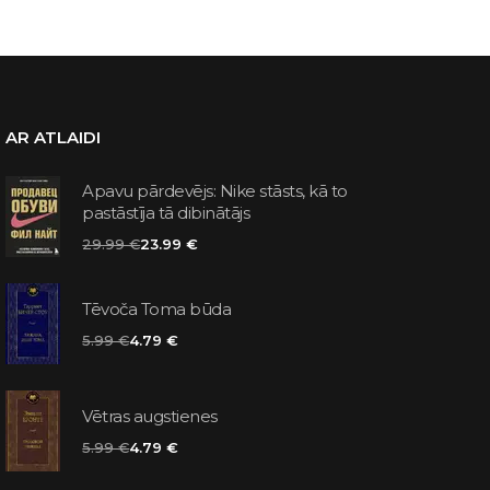
AR ATLAIDI
Apavu pārdevējs: Nike stāsts, kā to
pastāstīja tā dibinātājs
29.99 €
23.99 €
Tēvoča Toma būda
5.99 €
4.79 €
Vētras augstienes
5.99 €
4.79 €