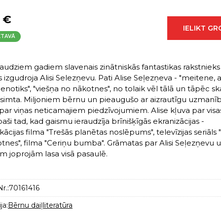
 €
IELIKT G
KTAVĀ
audziem gadiem slavenais zinātniskās fantastikas rakstnieks 
s izgudroja Alisi Selezņevu. Pati Alise Seļezņeva - "meitene, 
enotiks", "viešņa no nākotnes", no tolaik vēl tālā un tāpēc sk
simta. Miljoniem bērnu un pieaugušo ar aizrautīgu uzmanību
 par viņas neticamajiem piedzīvojumiem. Alise kļuva par visas
īpaši tad, kad gaismu ieraudzīja brīnišķīgās ekranizācijas -
kācijas filma "Trešās planētas noslēpums", televīzijas seriāls "
tnes", filma "Ceriņu bumba". Grāmatas par Alisi Seļezņevu u
m joprojām lasa visā pasaulē.
r.:
70161416
ja:
Bērnu daiļliteratūra