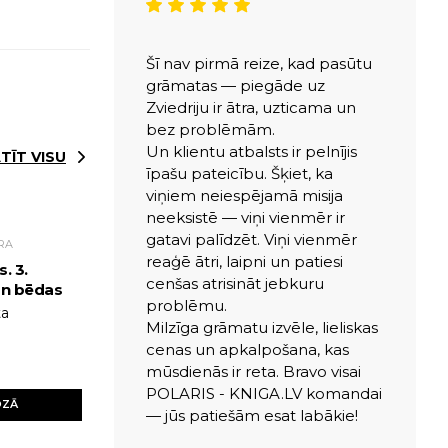
Šī nav pirmā reize, kad pasūtu
grāmatas — piegāde uz
Zviedriju ir ātra, uzticama un
bez problēmām.
Un klientu atbalsts ir pelnījis
TĪT VISU
īpašu pateicību. Šķiet, ka
viņiem neiespējamā misija
neeksistē — viņi vienmēr ir
gatavi palīdzēt. Viņi vienmēr
RA
reaģē ātri, laipni un patiesi
. 3.
cenšas atrisināt jebkuru
un bēdas
problēmu.
ta
Milzīga grāmatu izvēle, lieliskas
cenas un apkalpošana, kas
mūsdienās ir reta. Bravo visai
POLARIS - KNIGA.LV komandai
OZĀ
— jūs patiešām esat labākie!