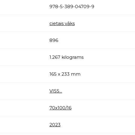
978-5-389-04709-9
cietais vāks
896
1.267 kilograms
165 x 233 mm
VISS...
70х100/16
2023