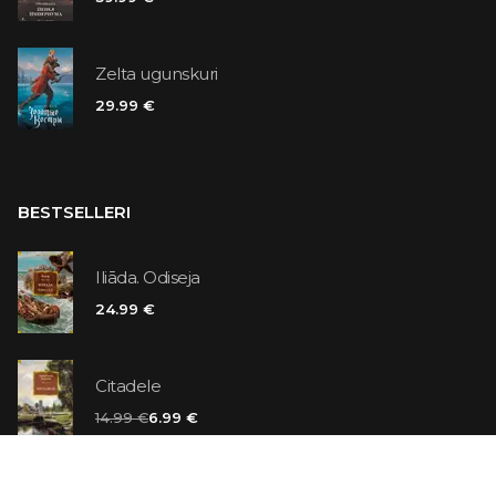
Zelta ugunskuri
29.99 €
BESTSELLERI
Iliāda. Odiseja
24.99 €
Citadele
14.99 €
6.99 €
Vaniļas slepkava