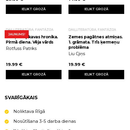
IELIKT GROZĀ
IELIKT GROZĀ
DAIĻLITERATŪRA, FANTĀZIJA
DAIĻLITERATŪRA, FANTĀZIJA
JAUNUMS!
Karaļu slepkavas hronika.
Zemes pagātnes atmiņas.
Pirmā diena. Vēja vārds
1. grāmata. Trīs ķermeņu
problēma
Rotfuss Patriks
Liu Cjiņs
19.99 €
19.99 €
IELIKT GROZĀ
IELIKT GROZĀ
SVARĪGĀKAIS
Noliktava Rīgā
Nosūtīšana 3-5 darba dienas