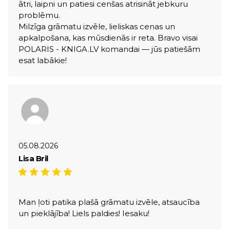
ātri, laipni un patiesi cenšas atrisināt jebkuru
problēmu.
Milzīga grāmatu izvēle, lieliskas cenas un
apkalpošana, kas mūsdienās ir reta. Bravo visai
POLARIS - KNIGA.LV komandai — jūs patiešām
esat labākie!
05.08.2026
Lisa Bril
Man ļoti patika plašā grāmatu izvēle, atsaucība
un pieklājība! Liels paldies! Iesaku!