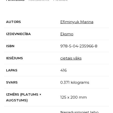
Efiminyuk Marina
AUTORS
Eksmo
IZDEVNIECĪBA
978-5-04-235966-8
ISBN
cietais vāks
IESĒJUMS
416
LAPAS
0.371 kilograms
SVARS
IZMĒRS (PLATUMS ×
125 x 200 mm
AUGSTUMS)
Nesadusmojiet labo