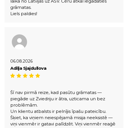
laikā no Latvijas uz ASV. Ceru atkal iegādāties
grāmatas.
Liels paldies!
06.08.2026
Adilja Sjajdullova
Šī nav pirmā reize, kad pasūtu grāmatas —
piegāde uz Zviedriju ir ātra, uzticama un bez
problēmām.
Un klientu atbalsts ir pelnījis īpašu pateicību.
Šķiet, ka viņiem neiespējamā misija neeksistē —
viņi vienmēr ir gatavi palīdzēt. Viņi vienmēr reaģē