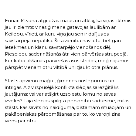
Ennari Ištvāna atgriežas mājās un atklāj, ka viņas liktenis
jau ir izlemts: viņas ģimene gatavojas laulībām ar
Keilebu, vīrieti, ar kuru viņa jau sen ir dalījusies
savstarpēja nepatika. Šī savienība nav jūtu, bet gan
ietekmes un klanu savstarpējo vienošanos dēļ.
Piespiedu saderināšanās ātri vien pārvēršas strupceļā,
kur katra tikšanās pārvēršas asos strīdos, mēģinājumos
pārspēt vienam otru viltībā un izjaukt otra plānus.
Stāsts apvieno maģiju, ģimenes noslēpumus un
intrigas. Aiz virspusējā konflikta slēpjas sarežģītāks
jautājums: vai var atšķirt uzspiestu lomu no savas
izvēles? Tajā slēpjas spilgta personību sadursme, mīlas
stāsts, kas savīts no naidīguma, bīstamām situācijām un
pakāpeniskas pārdomāšanas par to, ko varoņi zina
viens par otru.