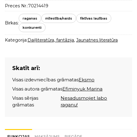
Preces Nr.:
70214419
raganas
mīlestība/naids
fiktīvas laulības
Birkas:
konkurenti
Kategorija:
Daiļliteratūra, fantāzija
,
Jaunatnes literatūra
Skatīt arī:
Visas izdevniecības grāmatas
Eksmo
Visas autora grāmatas
Efiminyuk Marina
Visas sērijas
Nesadusmojiet labo
grāmatas
raganu!
FUNKCIJAS
MAKSĀJUMS
PIEGĀDE