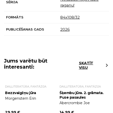
SĒRIJA
raganu!
84x108/32
FORMĀTS
2026
PUBLICĒŠANAS GADS
Jums varētu būt
SKATĪT
interesanti:
VISU
DAIĻLITERATŪRA, FANTĀZIJA
DAIĻLITERATŪRA, FANTĀZIJA
Bezzvaigžņu jūra
Šķembu jūra. 2. grāmata.
Puse pasaules
Morgenstern Erin
Abercrombie Joe
29.99 €
14.99 €