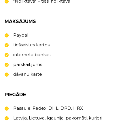
"Noliktavā" – tieši noliktavā
MAKSĀJUMS
Paypal
tiešsaistes kartes
interneta bankas
pārskaitījums
dāvanu karte
PIEGĀDE
Pasaule: Fedex, DHL, DPD, HRX
Latvija, Lietuva, Igaunija: pakomāti, kurjeri