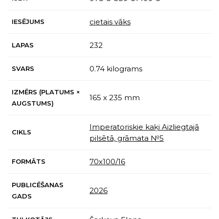
cietais vāks
IESĒJUMS
232
LAPAS
0.74 kilograms
SVARS
IZMĒRS (PLATUMS ×
165 x 235 mm
AUGSTUMS)
Imperatoriskie kaķi Aizliegtajā
CIKLS
pilsētā, grāmata №5
70х100/16
FORMĀTS
PUBLICĒŠANAS
2026
GADS