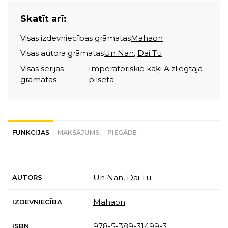
Skatīt arī:
Visas izdevniecības grāmatas
Mahaon
Visas autora grāmatas
Un Nan
,
Dai Tu
Visas sērijas
Imperatoriskie kaķi Aizliegtajā
grāmatas
pilsētā
FUNKCIJAS
MAKSĀJUMS
PIEGĀDE
Un Nan
,
Dai Tu
AUTORS
Mahaon
IZDEVNIECĪBA
978-5-389-31499-3
ISBN