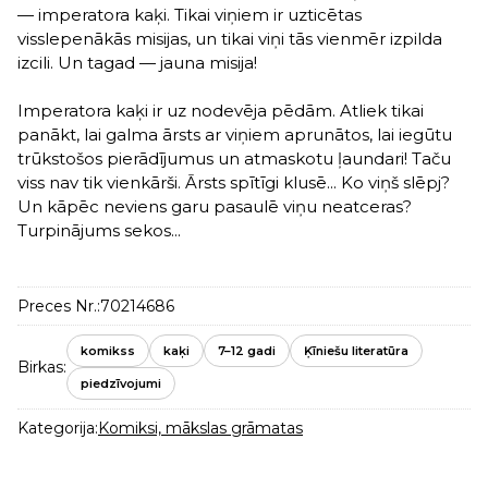
— imperatora kaķi. Tikai viņiem ir uzticētas
visslepenākās misijas, un tikai viņi tās vienmēr izpilda
izcili. Un tagad — jauna misija!
Imperatora kaķi ir uz nodevēja pēdām. Atliek tikai
panākt, lai galma ārsts ar viņiem aprunātos, lai iegūtu
trūkstošos pierādījumus un atmaskotu ļaundari! Taču
viss nav tik vienkārši. Ārsts spītīgi klusē... Ko viņš slēpj?
Un kāpēc neviens garu pasaulē viņu neatceras?
Turpinājums sekos...
Preces Nr.:
70214686
komikss
kaķi
7–12 gadi
Ķīniešu literatūra
Birkas:
piedzīvojumi
Kategorija:
Komiksi, mākslas grāmatas