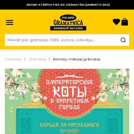
NECERI ATBRĪVOTIES NO GRĀMATĀM (UMBERTO EKO)
Sagla
Gr
Galvenais
Grāmatas
Komiksi, mākslas grāmatas