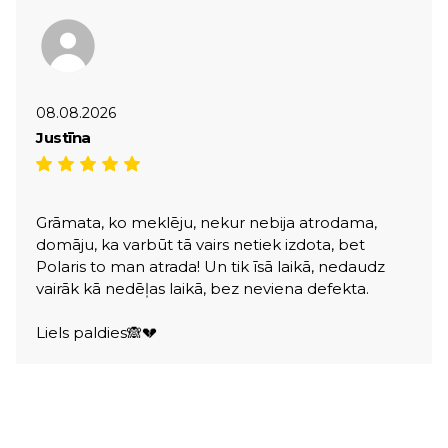
08.08.2026
Justīna
Grāmata, ko meklēju, nekur nebija atrodama,
domāju, ka varbūt tā vairs netiek izdota, bet
Polaris to man atrada! Un tik īsā laikā, nedaudz
vairāk kā nedēļas laikā, bez neviena defekta.
Liels paldies🙈💔