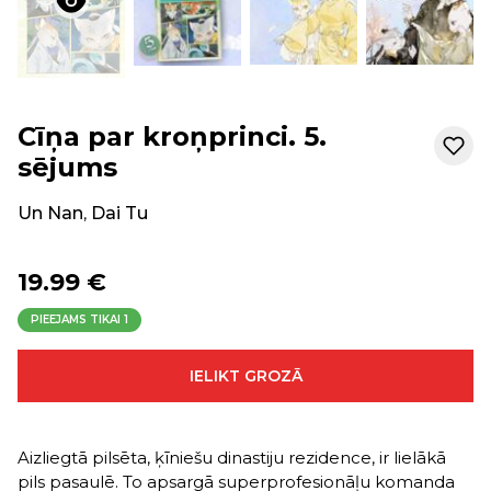
Cīņa par kroņprinci. 5.
sējums
Un Nan
,
Dai Tu
19.99 €
PIEEJAMS TIKAI
1
IELIKT GROZĀ
Aizliegtā pilsēta, ķīniešu dinastiju rezidence, ir lielākā
pils pasaulē. To apsargā superprofesionāļu komanda