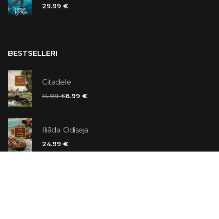
29.99 €
BESTSELLERI
Citadele
14.99 €
6.99 €
Iliāda. Odiseja
24.99 €
Vaniļas slepkava
14.99 €