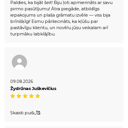
Paldies, ka bijāt šeit! Biju ļoti apmierināts ar savu
pirmo pasūtījumu! Ātra piegāde, atbildīgs
iepakojums un plaša grāmatu izvēle — viss bija
brīnišķīgi! Esmu pārliecināts, ka kļūšu par
pastāvīgu klientu, un novēlu jūsu veikalam arī
turpmāku labklājību.
09.08.2026
Žydrūnas Juškevičius
Skaisti puiši,,🥰