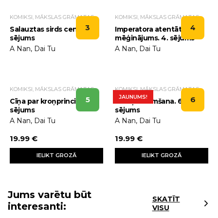
KOMIKSI, MĀKSLAS GRĀMATAS
KOMIKSI, MĀKSLAS GRĀMATAS
3
4
Salauztas sirds cena. 3.
Imperatora atentāta
sējums
mēģinājums. 4. sējums
A Nan, Dai Tu
A Nan, Dai Tu
KOMIKSI, MĀKSLAS GRĀMATAS
KOMIKSI, MĀKSLAS GRĀMATAS
JAUNUMS!
5
6
Cīņa par kroņprinci. 5.
Varoņa dzimšana. 6.
sējums
sējums
A Nan, Dai Tu
A Nan, Dai Tu
19.99 €
19.99 €
IELIKT GROZĀ
IELIKT GROZĀ
Jums varētu būt
SKATĪT
interesanti:
VISU