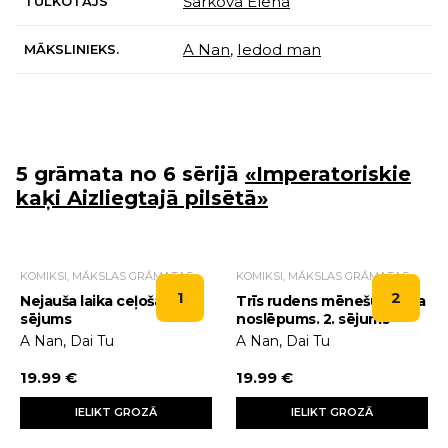
Šarkova Elena
TULKOTĀJS
A Nan
,
Iedod man
MĀKSLINIEKS.
5 grāmata no 6 sērijā
«Imperatoriskie
kaķi Aizliegtajā pilsētā»
KOMIKSI, MĀKSLAS GRĀMATAS
KOMIKSI, MĀKSLAS GRĀMATAS
1
2
Nejauša laika ceļošana. 1.
Trīs rudens mēnešu kausa
sējums
noslēpums. 2. sējums
A Nan, Dai Tu
A Nan, Dai Tu
19.99 €
19.99 €
IELIKT GROZĀ
IELIKT GROZĀ