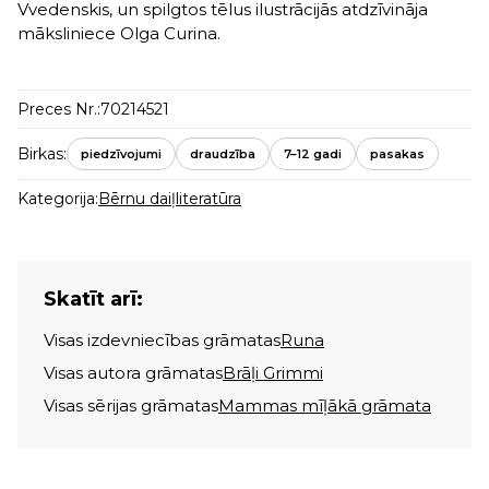
Vvedenskis, un spilgtos tēlus ilustrācijās atdzīvināja
māksliniece Olga Curina.
Preces Nr.:
70214521
Birkas:
piedzīvojumi
draudzība
7–12 gadi
pasakas
Kategorija:
Bērnu daiļliteratūra
Skatīt arī:
Visas izdevniecības grāmatas
Runa
Visas autora grāmatas
Brāļi Grimmi
Visas sērijas grāmatas
Mammas mīļākā grāmata