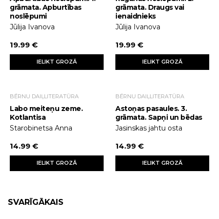
grāmata. Apburtības
grāmata. Draugs vai
noslēpumi
ienaidnieks
Jūlija Ivanova
Jūlija Ivanova
19.99 €
19.99 €
IELIKT GROZĀ
IELIKT GROZĀ
BĒRNU DAIĻLITERATŪRA
BĒRNU DAIĻLITERATŪRA
Labo meiteņu zeme.
Astoņas pasaules. 3.
Kotlantisa
grāmata. Sapņi un bēdas
Starobinetsa Anna
Jasinskas jahtu osta
14.99 €
14.99 €
IELIKT GROZĀ
IELIKT GROZĀ
SVARĪGĀKAIS