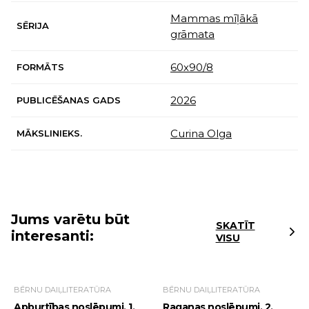
Mammas mīļākā
SĒRIJA
grāmata
60х90/8
FORMĀTS
2026
PUBLICĒŠANAS GADS
Curina Olga
MĀKSLINIEKS.
Jums varētu būt
SKATĪT
interesanti:
VISU
BĒRNU DAIĻLITERATŪRA
BĒRNU DAIĻLITERATŪRA
Apburtības noslēpumi. 1.
Raganas noslēpumi. 2.