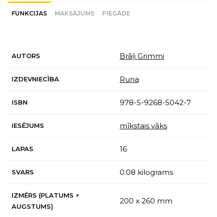
FUNKCIJAS
MAKSĀJUMS
PIEGĀDE
Brāļi Grimmi
AUTORS
Runa
IZDEVNIECĪBA
978-5-9268-5042-7
ISBN
mīkstais vāks
IESĒJUMS
16
LAPAS
0.08 kilograms
SVARS
IZMĒRS (PLATUMS ×
200 x 260 mm
AUGSTUMS)