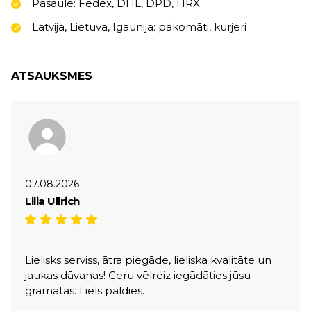
Pasaule: Fedex, DHL, DPD, HRX
Latvija, Lietuva, Igaunija: pakomāti, kurjeri
ATSAUKSMES
07.08.2026
Lilia Ullrich
Lielisks serviss, ātra piegāde, lieliska kvalitāte un
jaukas dāvanas! Ceru vēlreiz iegādāties jūsu
grāmatas. Liels paldies.