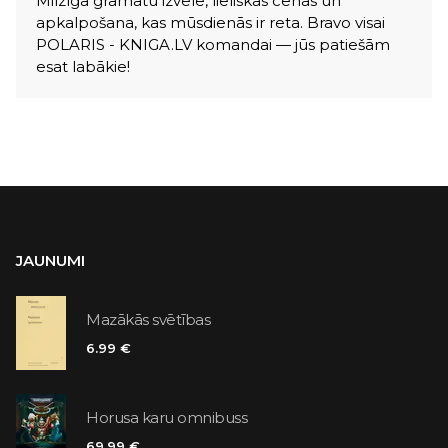
Milzīga grāmatu izvēle, lieliskas cenas un
apkalpošana, kas mūsdienās ir reta. Bravo visai
POLARIS - KNIGA.LV komandai — jūs patiešām
esat labākie!
JAUNUMI
Mazākās svētības
6.99 €
Horusa karu omnibuss
69.99 €