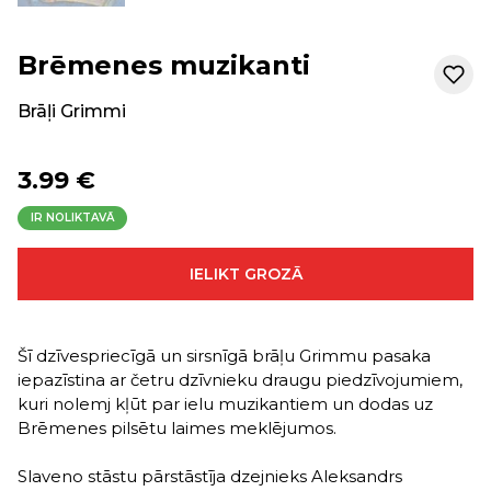
Brēmenes muzikanti
Brāļi Grimmi
3.99 €
IR NOLIKTAVĀ
IELIKT GROZĀ
Šī dzīvespriecīgā un sirsnīgā brāļu Grimmu pasaka
iepazīstina ar četru dzīvnieku draugu piedzīvojumiem,
kuri nolemj kļūt par ielu muzikantiem un dodas uz
Brēmenes pilsētu laimes meklējumos.
Slaveno stāstu pārstāstīja dzejnieks Aleksandrs