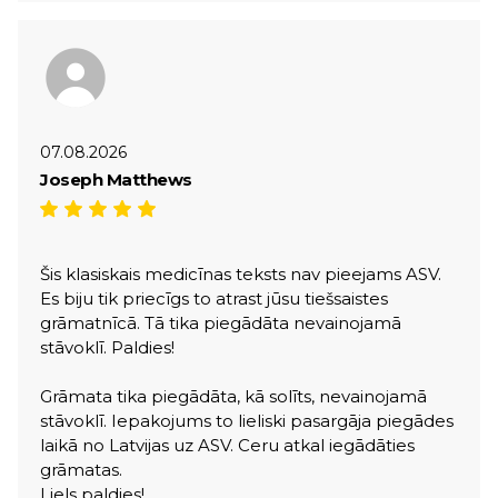
07.08.2026
Joseph Matthews
Šis klasiskais medicīnas teksts nav pieejams ASV.
Es biju tik priecīgs to atrast jūsu tiešsaistes
grāmatnīcā. Tā tika piegādāta nevainojamā
stāvoklī. Paldies!
Grāmata tika piegādāta, kā solīts, nevainojamā
stāvoklī. Iepakojums to lieliski pasargāja piegādes
laikā no Latvijas uz ASV. Ceru atkal iegādāties
grāmatas.
Liels paldies!