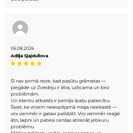
06.08.2026
Adilja Sjajdullova
Šī nav pirmā reize, kad pasūtu grāmatas —
piegāde uz Zviedriju ir ātra, uzticama un bez
problēmām.
Un klientu atbalsts ir pelnījis īpašu pateicību.
Šķiet, ka viņiem neiespējamā misija neeksistē —
viņi vienmēr ir gatavi palīdzēt. Viņi vienmēr reaģē
ātri, laipni un patiesi cenšas atrisināt jebkuru
problēmu.