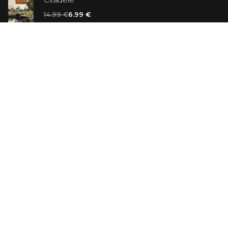
14.99 €
6.99 €
Vaniļas slepkava
14.99 €
Ebrejs Suess. Simone
19.99 €
AR ATLAIDI
Apavu pārdevējs: Nike stāsts, kā to pastāstīja tā
dibinātājs
29.99 €
23.99 €