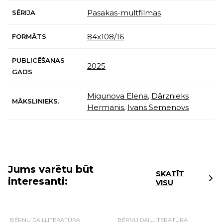
Pasakas-multfilmas
SĒRIJA
84х108/16
FORMĀTS
PUBLICĒŠANAS
2025
GADS
Migunova Elena
,
Dārznieks
MĀKSLINIEKS.
Hermanis
,
Ivans Semenovs
Jums varētu būt
SKATĪT
interesanti:
VISU
BĒRNU DAIĻLITERATŪRA
BĒRNU DAIĻLITERATŪRA