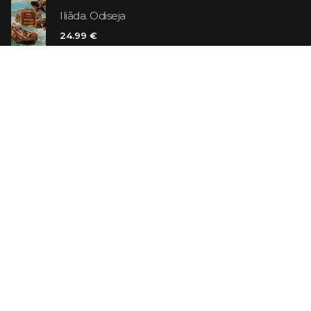
Iliāda. Odiseja
24.99 €
Vaniļas slepkava
14.99 €
Ebrejs Suess. Simone
19.99 €
AR ATLAIDI
Apavu pārdevējs: Nike stāsts, kā to pastāstīja tā
dibinātājs
29.99 €
23.99 €