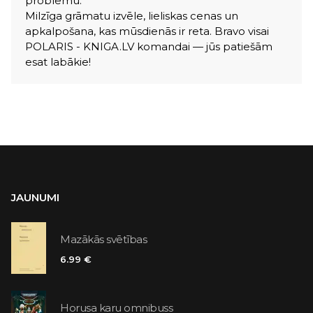
problēmu.
Milzīga grāmatu izvēle, lieliskas cenas un
apkalpošana, kas mūsdienās ir reta. Bravo visai
POLARIS - KNIGA.LV komandai — jūs patiešām
esat labākie!
JAUNUMI
Mazākās svētības
6.99 €
Horusa karu omnibuss