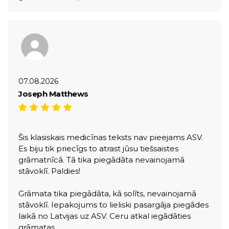
07.08.2026
Joseph Matthews
Šis klasiskais medicīnas teksts nav pieejams ASV.
Es biju tik priecīgs to atrast jūsu tiešsaistes
grāmatnīcā. Tā tika piegādāta nevainojamā
stāvoklī. Paldies!
Grāmata tika piegādāta, kā solīts, nevainojamā
stāvoklī. Iepakojums to lieliski pasargāja piegādes
laikā no Latvijas uz ASV. Ceru atkal iegādāties
grāmatas.