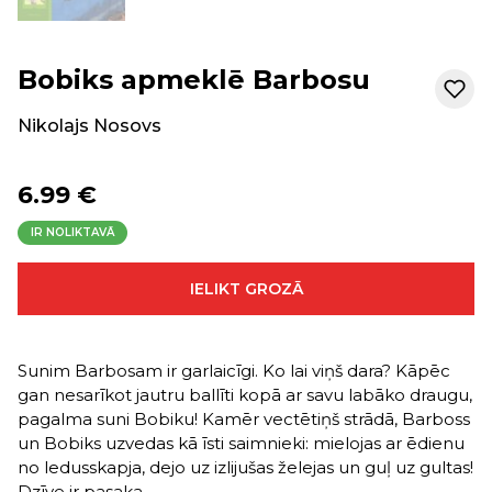
Bobiks apmeklē Barbosu
Nikolajs Nosovs
6.99 €
IR NOLIKTAVĀ
IELIKT GROZĀ
Sunim Barbosam ir garlaicīgi. Ko lai viņš dara? Kāpēc
gan nesarīkot jautru ballīti kopā ar savu labāko draugu,
pagalma suni Bobiku! Kamēr vectētiņš strādā, Barboss
un Bobiks uzvedas kā īsti saimnieki: mielojas ar ēdienu
no ledusskapja, dejo uz izlijušas želejas un guļ uz gultas!
Dzīve ir pasaka…