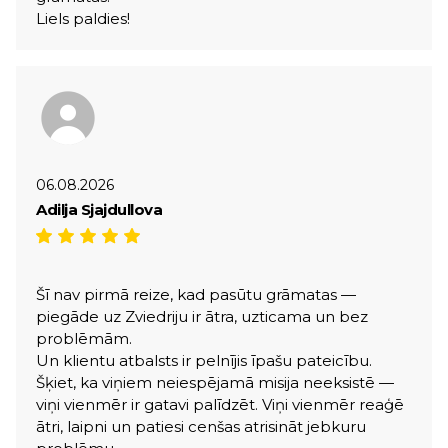
Liels paldies!
06.08.2026
Adilja Sjajdullova
Šī nav pirmā reize, kad pasūtu grāmatas —
piegāde uz Zviedriju ir ātra, uzticama un bez
problēmām.
Un klientu atbalsts ir pelnījis īpašu pateicību.
Šķiet, ka viņiem neiespējamā misija neeksistē —
viņi vienmēr ir gatavi palīdzēt. Viņi vienmēr reaģē
ātri, laipni un patiesi cenšas atrisināt jebkuru