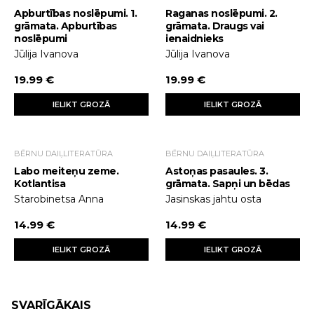
Apburtības noslēpumi. 1.
Raganas noslēpumi. 2.
grāmata. Apburtības
grāmata. Draugs vai
noslēpumi
ienaidnieks
Jūlija Ivanova
Jūlija Ivanova
19.99 €
19.99 €
IELIKT GROZĀ
IELIKT GROZĀ
BĒRNU DAIĻLITERATŪRA
BĒRNU DAIĻLITERATŪRA
Labo meiteņu zeme.
Astoņas pasaules. 3.
Kotlantisa
grāmata. Sapņi un bēdas
Starobinetsa Anna
Jasinskas jahtu osta
14.99 €
14.99 €
IELIKT GROZĀ
IELIKT GROZĀ
SVARĪGĀKAIS