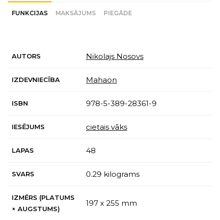
FUNKCIJAS
MAKSĀJUMS
PIEGĀDE
Nikolajs Nosovs
AUTORS
Mahaon
IZDEVNIECĪBA
978-5-389-28361-9
ISBN
cietais vāks
IESĒJUMS
48
LAPAS
0.29 kilograms
SVARS
IZMĒRS (PLATUMS
197 x 255 mm
× AUGSTUMS)