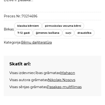
Preces Nr.:
70214696
klasika bērniem
pirmsskolas vecuma bērni
Birkas:
7–12 gadi
ģimenes lasīšana
suņi
draudzība
Kategorija:
Bērnu daiļliteratūra
Skatīt arī:
Visas izdevniecības grāmatas
Mahaon
Visas autora grāmatas
Nikolajs Nosovs
Visas sērijas grāmatas
Pasakas-multfilmas