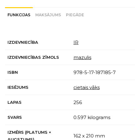
FUNKCIJAS
MAKSĀJUMS
PIEGĀDE
IR
IZDEVNIECĪBA
mazulis
IZDEVNIECĪBAS ZĪMOLS
978-5-17-187185-7
ISBN
cietais vāks
IESĒJUMS
256
LAPAS
0.597 kilograms
SVARS
IZMĒRS (PLATUMS ×
162 x 210 mm
AUGSTUMS)