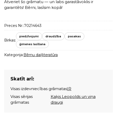
Atveriet šo grāmatu — un labs garastāvoklis ir
garantēts! Bērni, lasīsim kopā!
Preces Nr.:
70214643
piedzīvojumi
draudzība
pasakas
Birkas:
ģimenes lasīšana
Kategorija:
Bērnu daiļliteratūra
Skatīt arī:
Visas izdevniecības grāmatas
IR
Visas sērijas
Kaķis Leopolds un viņa
grāmatas
draugi