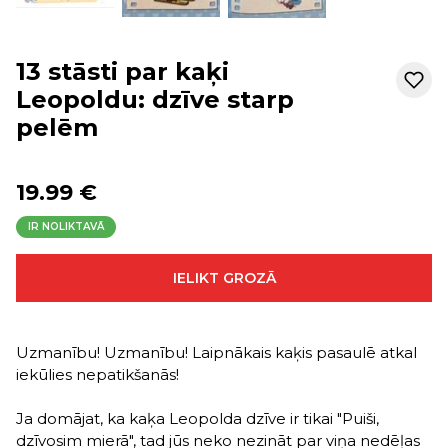
13 stāsti par kaķi
Leopoldu: dzīve starp
pelēm
19.99 €
IR NOLIKTAVĀ
IELIKT GROZĀ
Uzmanību! Uzmanību! Laipnākais kaķis pasaulē atkal
iekūlies nepatikšanās!
Ja domājat, ka kaķa Leopolda dzīve ir tikai "Puiši,
dzīvosim mierā", tad jūs neko nezināt par viņa nedēļas