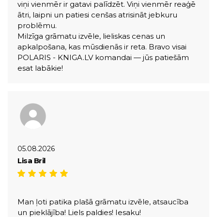
viņi vienmēr ir gatavi palīdzēt. Viņi vienmēr reaģē
ātri, laipni un patiesi cenšas atrisināt jebkuru
problēmu.
Milzīga grāmatu izvēle, lieliskas cenas un
apkalpošana, kas mūsdienās ir reta. Bravo visai
POLARIS - KNIGA.LV komandai — jūs patiešām
esat labākie!
05.08.2026
Lisa Bril
Man ļoti patika plašā grāmatu izvēle, atsaucība
un pieklājība! Liels paldies! Iesaku!