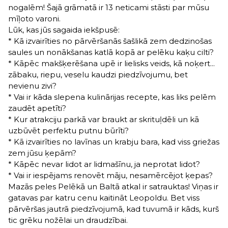
nogalēm! Šajā grāmatā ir 13 neticami stāsti par mūsu
mīļoto varoni.
Lūk, kas jūs sagaida iekšpusē:
* Kā izvairīties no pārvēršanās šašlikā zem dedzinošas
saules un nonākšanas katlā kopā ar pelēku kaķu cilti?
* Kāpēc makšķerēšana upē ir lielisks veids, kā noķert...
zābaku, riepu, veselu kaudzi piedzīvojumu, bet
nevienu zivi?
* Vai ir kāda slepena kulinārijas recepte, kas liks pelēm
zaudēt apetīti?
* Kur atrakciju parkā var braukt ar skrituļdēli un kā
uzbūvēt perfektu putnu būrīti?
* Kā izvairīties no lavīnas un krabju bara, kad viss griežas
zem jūsu ķepām?
* Kāpēc nevar lidot ar lidmašīnu, ja neprotat lidot?
* Vai ir iespējams renovēt māju, nesamērcējot ķepas?
Mazās peles Pelēkā un Baltā atkal ir satrauktas! Viņas ir
gatavas par katru cenu kaitināt Leopoldu. Bet viss
pārvēršas jautrā piedzīvojumā, kad tuvumā ir kāds, kurš
tic grēku nožēlai un draudzībai.