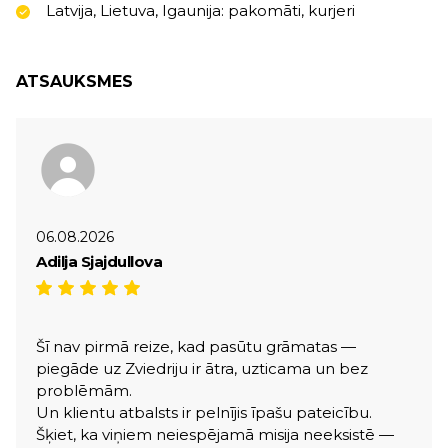
Latvija, Lietuva, Igaunija: pakomāti, kurjeri
ATSAUKSMES
06.08.2026
Adilja Sjajdullova
Šī nav pirmā reize, kad pasūtu grāmatas —
piegāde uz Zviedriju ir ātra, uzticama un bez
problēmām.
Un klientu atbalsts ir pelnījis īpašu pateicību.
Šķiet, ka viņiem neiespējamā misija neeksistē —