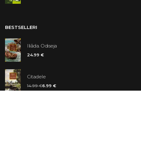
BESTSELLERI
Iliāda. Odiseja
24.99 €
Citadele
14.99 €
6.99 €
Vaniļas slepkava
14.99 €
Ebrejs Suess. Simone