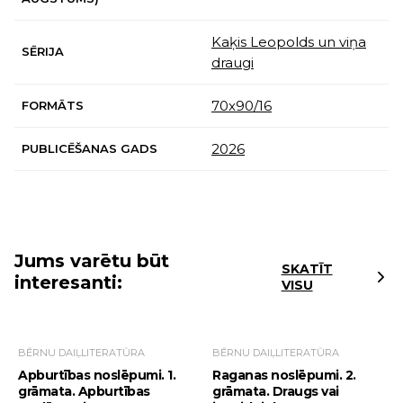
Kaķis Leopolds un viņa
SĒRIJA
draugi
70x90/16
FORMĀTS
2026
PUBLICĒŠANAS GADS
Jums varētu būt
SKATĪT
interesanti:
VISU
BĒRNU DAIĻLITERATŪRA
BĒRNU DAIĻLITERATŪRA
Apburtības noslēpumi. 1.
Raganas noslēpumi. 2.
grāmata. Apburtības
grāmata. Draugs vai