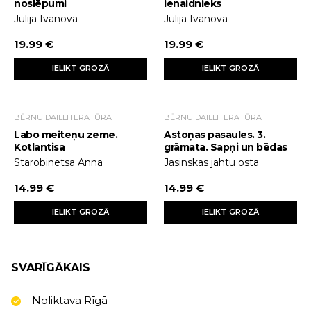
noslēpumi
ienaidnieks
Jūlija Ivanova
Jūlija Ivanova
19.99 €
19.99 €
IELIKT GROZĀ
IELIKT GROZĀ
BĒRNU DAIĻLITERATŪRA
BĒRNU DAIĻLITERATŪRA
Labo meiteņu zeme.
Astoņas pasaules. 3.
Kotlantisa
grāmata. Sapņi un bēdas
Starobinetsa Anna
Jasinskas jahtu osta
14.99 €
14.99 €
IELIKT GROZĀ
IELIKT GROZĀ
SVARĪGĀKAIS
Noliktava Rīgā