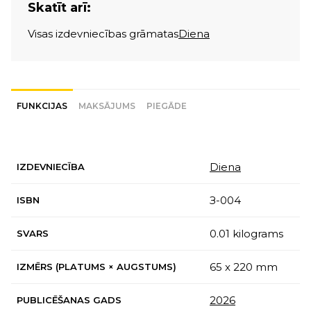
Skatīt arī:
Visas izdevniecības grāmatas
Diena
FUNKCIJAS
MAKSĀJUMS
PIEGĀDE
Diena
IZDEVNIECĪBA
З-004
ISBN
0.01 kilograms
SVARS
65 x 220 mm
IZMĒRS (PLATUMS × AUGSTUMS)
2026
PUBLICĒŠANAS GADS