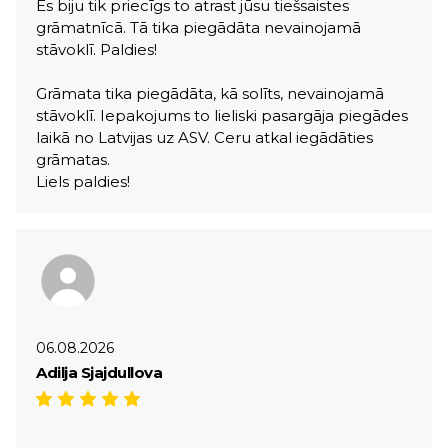
Es biju tik priecīgs to atrast jūsu tiešsaistes
grāmatnīcā. Tā tika piegādāta nevainojamā
stāvoklī. Paldies!
Grāmata tika piegādāta, kā solīts, nevainojamā
stāvoklī. Iepakojums to lieliski pasargāja piegādes
laikā no Latvijas uz ASV. Ceru atkal iegādāties
grāmatas.
Liels paldies!
06.08.2026
Adilja Sjajdullova