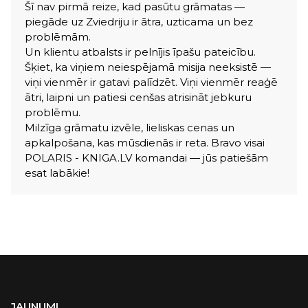
Šī nav pirmā reize, kad pasūtu grāmatas —
piegāde uz Zviedriju ir ātra, uzticama un bez
problēmām.
Un klientu atbalsts ir pelnījis īpašu pateicību.
Šķiet, ka viņiem neiespējamā misija neeksistē —
viņi vienmēr ir gatavi palīdzēt. Viņi vienmēr reaģē
ātri, laipni un patiesi cenšas atrisināt jebkuru
problēmu.
Milzīga grāmatu izvēle, lieliskas cenas un
apkalpošana, kas mūsdienās ir reta. Bravo visai
POLARIS - KNIGA.LV komandai — jūs patiešām
esat labākie!
JAUNUMI