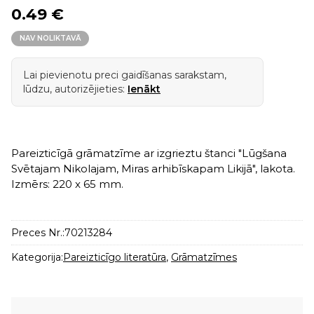
0.49 €
NAV NOLIKTAVĀ
Lai pievienotu preci gaidīšanas sarakstam,
lūdzu, autorizējieties:
Ienākt
Pareizticīgā grāmatzīme ar izgrieztu štanci "Lūgšana
Svētajam Nikolajam, Miras arhibīskapam Likijā", lakota.
Izmērs: 220 x 65 mm.
Preces Nr.:
70213284
Kategorija:
Pareizticīgo literatūra
,
Grāmatzīmes