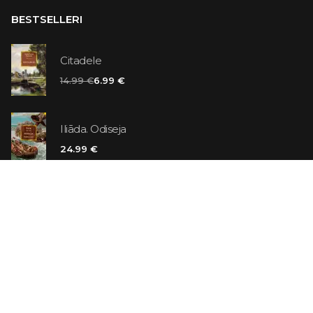
BESTSELLERI
Citadele
14.99 €
6.99 €
Iliāda. Odiseja
24.99 €
Vaniļas slepkava
14.99 €
Ebrejs Suess. Simone
19.99 €