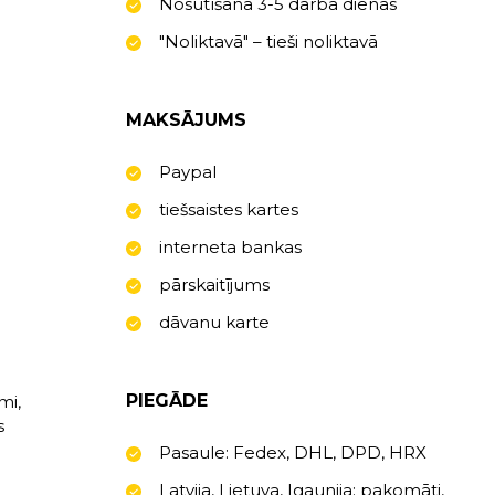
Nosūtīšana 3-5 darba dienas
"Noliktavā" – tieši noliktavā
MAKSĀJUMS
Paypal
tiešsaistes kartes
interneta bankas
pārskaitījums
dāvanu karte
a
PIEGĀDE
mi,
s
Pasaule: Fedex, DHL, DPD, HRX
Latvija, Lietuva, Igaunija: pakomāti,