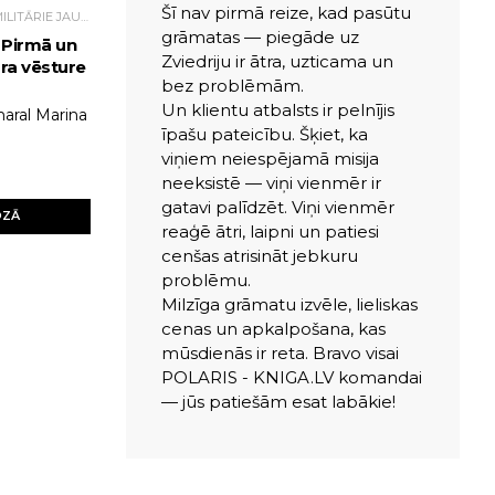
Šī nav pirmā reize, kad pasūtu
IEROČI, BRUŅOJUMS, MILITĀRIE JAUTĀJUMI
grāmatas — piegāde uz
 Pirmā un
Zviedriju ir ātra, uzticama un
ra vēsture
bez problēmām.
Un klientu atbalsts ir pelnījis
aral Marina
īpašu pateicību. Šķiet, ka
viņiem neiespējamā misija
neeksistē — viņi vienmēr ir
gatavi palīdzēt. Viņi vienmēr
OZĀ
reaģē ātri, laipni un patiesi
cenšas atrisināt jebkuru
problēmu.
Milzīga grāmatu izvēle, lieliskas
cenas un apkalpošana, kas
mūsdienās ir reta. Bravo visai
POLARIS - KNIGA.LV komandai
— jūs patiešām esat labākie!