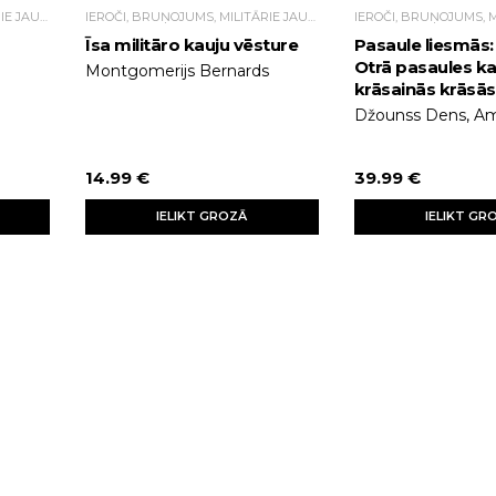
IEROČI, BRUŅOJUMS, MILITĀRIE JAUTĀJUMI
IEROČI, BRUŅOJUMS, MILITĀRIE JAUTĀJUMI
Īsa militāro kauju vēsture
Pasaule liesmās:
Otrā pasaules ka
Montgomerijs Bernards
krāsainās krāsās
Džounss Dens, Am
14.99 €
39.99 €
IELIKT GROZĀ
IELIKT GR