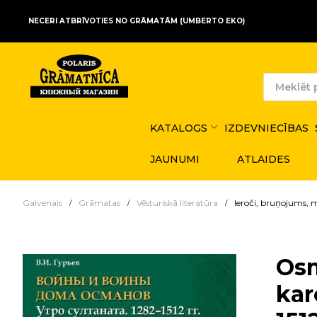
NECERI ATBRĪVOTIES NO GRĀMATĀM (UMBERTO EKO)
KATALOGS
IZDEVNIECĪBAS
JAUNUMI
ATLAIDES
Galvenais
Grāmatas
Vēsturiskā literatūra
Ieroči, bruņojums, m
Osm
kar