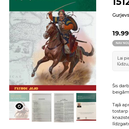
1512
Gurjevs
19.99
NAV NO
Lai p
lūdzu,
Šis darb
beigām 
Tajā ap
tostarp
kņaziste
līdzgai