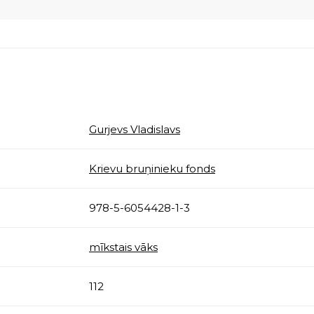
Gurjevs Vladislavs
Krievu bruņinieku fonds
978-5-6054428-1-3
mīkstais vāks
112