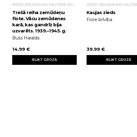
IEROČI, BRUŅOJUMS, MILITĀRIE JAUTĀJUMI
Trešā reiha zemūdeņu
Kaujas zieds
flote. Vācu zemūdenes
Fiore brīvība
karā, kas gandrīz bija
uzvarēts. 1939.–1945. g.
Bušs Haralds
14.99 €
39.99 €
IELIKT GROZĀ
IELIKT GROZĀ