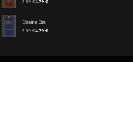
5.99 €
4.79 €
Džeina Eira
5.99 €
4.79 €
matas jums
atbildes
āmata