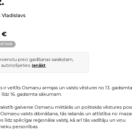
.
 Vladislavs
 €
LIKTAVĀ
ievienotu preci gaidīšanas sarakstam,
 autorizējieties:
Ienākt
s ir veltīts Osmaņu armijas un valsts vēsturei no 13. gadsimt
līdz 16. gadsimta sākumam.
rakstīti galvenie Osmaņu militārās un politiskās vēstures pos
 Osmaņu valsts dibināšana, tās rašanās un attīstība no maza
s līdz spēcīgai reģionālai valstij, kā arī tās vadītāju un viņu
tnieku personības.