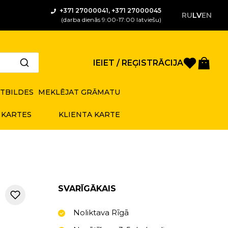
+371 27000041, +371 27000045
RU
LV
EN
(darba dienās 9:00-17:00 latviešu)
Saglabā
Gro
IEIET / REĢISTRĀCIJA
ATBILDES
MEKLĒJAT GRĀMATU
 KARTES
KLIENTA KARTE
SVARĪGĀKAIS
Noliktava Rīgā