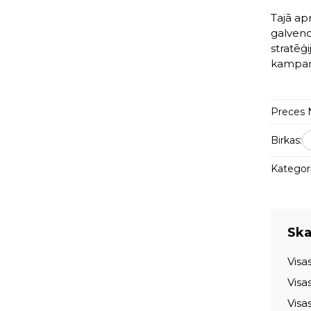
Tajā ap
galveno
stratēģ
kampaņ
Preces N
Birkas:
Kategori
Skat
Visa
Visa
Visa