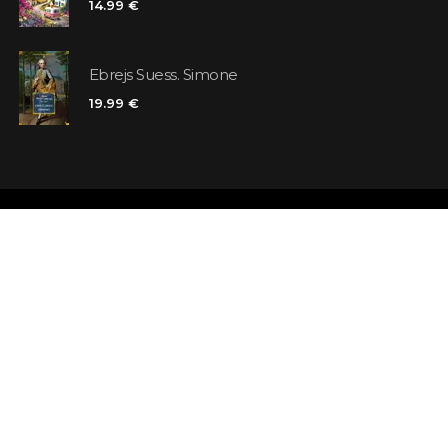
14.99 €
Ebrejs Suess. Simone
19.99 €
Veikali
Atsauksmes
Kontakti
Klienta karte
Noteikumi un nosacījumi
Meklējat grā
Piegāde
Jautājumi un 
Maksājums un atmaksa
Atsevišķa gr
Pieraksties ziņām