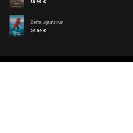
39.99 €
Zelta ugunskuri
29.99 €
Polaris grāmatnīcu ķēde
SIA «Kniga lv», Reģ. Nr. 40103225061
Lastādijas iela 16 - 12, Rīga, LV-1050, Latvija
Būsim draugi! Abonēt: