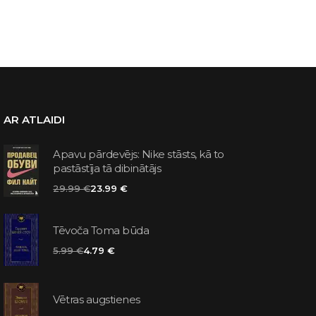
AR ATLAIDI
Apavu pārdevējs: Nike stāsts, kā to
pastāstīja tā dibinātājs
29.99 €
23.99 €
Tēvoča Toma būda
5.99 €
4.79 €
Vētras augstienes