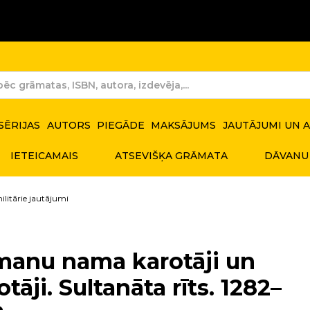
SĒRIJAS
AUTORS
PIEGĀDE
MAKSĀJUMS
JAUTĀJUMI UN 
IETEICAMAIS
ATSEVIŠĶA GRĀMATA
DĀVANU
ilitārie jautājumi
anu nama karotāji un
otāji. Sultanāta rīts. 1282–