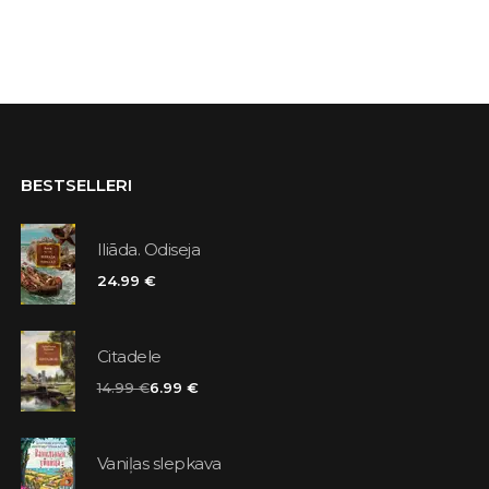
BESTSELLERI
Iliāda. Odiseja
24.99 €
Citadele
14.99 €
6.99 €
Vaniļas slepkava