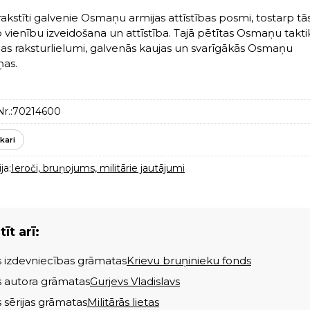
rakstīti galvenie Osmaņu armijas attīstības posmi, tostarp tā
 vienību izveidošana un attīstība. Tajā pētītas Osmaņu takti
ijas raksturlielumi, galvenās kaujas un svarīgākās Osmaņu
as.
r.:
70214600
kari
ja:
Ieroči, bruņojums, militārie jautājumi
īt arī:
s izdevniecības grāmatas
Krievu bruņinieku fonds
s autora grāmatas
Gurjevs Vladislavs
s sērijas grāmatas
Militārās lietas