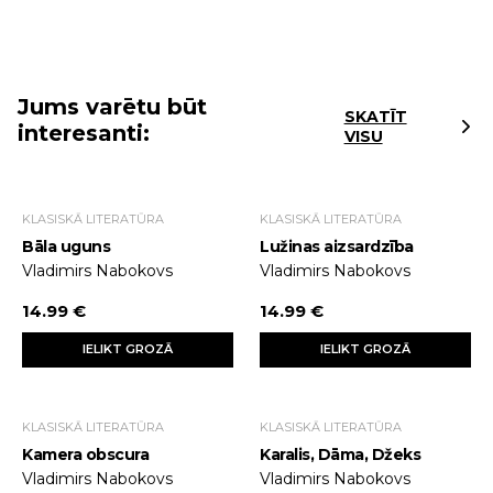
Jums varētu būt
SKATĪT
interesanti:
VISU
KLASISKĀ LITERATŪRA
KLASISKĀ LITERATŪRA
Bāla uguns
Lužinas aizsardzība
Vladimirs Nabokovs
Vladimirs Nabokovs
14.99 €
14.99 €
IELIKT GROZĀ
IELIKT GROZĀ
KLASISKĀ LITERATŪRA
KLASISKĀ LITERATŪRA
Kamera obscura
Karalis, Dāma, Džeks
Vladimirs Nabokovs
Vladimirs Nabokovs