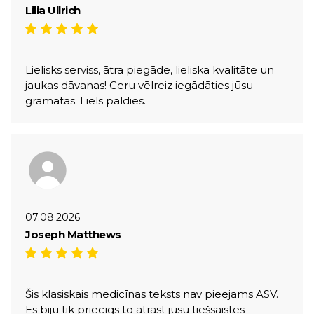
Lilia Ullrich
Lielisks serviss, ātra piegāde, lieliska kvalitāte un
jaukas dāvanas! Ceru vēlreiz iegādāties jūsu
grāmatas. Liels paldies.
07.08.2026
Joseph Matthews
Šis klasiskais medicīnas teksts nav pieejams ASV.
Es biju tik priecīgs to atrast jūsu tiešsaistes