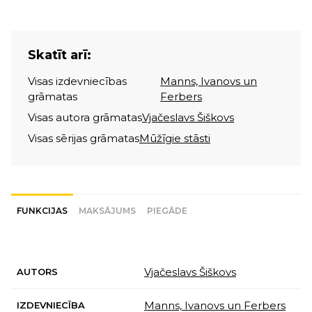
Skatīt arī:
Visas izdevniecības
Manns, Ivanovs un
grāmatas
Ferbers
Visas autora grāmatas
Vjačeslavs Šiškovs
Visas sērijas grāmatas
Mūžīgie stāsti
FUNKCIJAS
MAKSĀJUMS
PIEGĀDE
Vjačeslavs Šiškovs
AUTORS
Manns, Ivanovs un Ferbers
IZDEVNIECĪBA