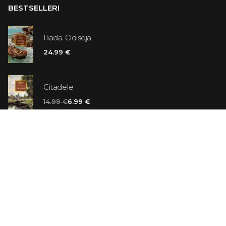
BESTSELLERI
Iliāda. Odiseja
24.99 €
Citadele
14.99 €
6.99 €
Vaniļas slepkava
14.99 €
Ebrejs Suess. Simone
19.99 €