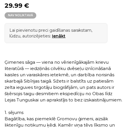
29.99 €
NAV NOLIKTAVĀ
Lai pievienotu preci gaidīšanas sarakstam,
lūdzu, autorizējieties:
Ienākt
Ģimenes sāga — viena no vērienīgākajām krievu
literatūrā — iedziļinās cilvēku dvēseļu iznīcināšanā
kaisles un varaskāres ietekmē, un darbība norisinās
skarbajā Sibīrijas taigā. Sižets ir balstīts uz patiesām
zelta ieguves tirgotāju biogrāfijām, un pats autors ir
šķērsojis taigu desmitiem ekspedīciju no Obas līdz
Lejas Tunguskai un aprakstījis to bez izskaistinājumiem.
1. sējums
Bagātība, kas piemeklē Gromovu ģimeni, aizsāk
liktenīgu notikumu ķēdi. Kamēr viņa tēvs līksmo un