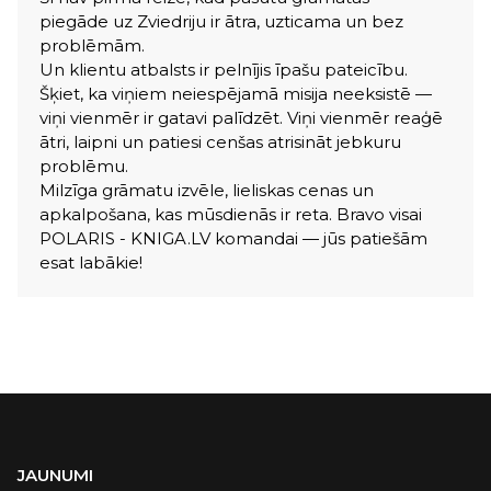
piegāde uz Zviedriju ir ātra, uzticama un bez
problēmām.
Un klientu atbalsts ir pelnījis īpašu pateicību.
Šķiet, ka viņiem neiespējamā misija neeksistē —
viņi vienmēr ir gatavi palīdzēt. Viņi vienmēr reaģē
ātri, laipni un patiesi cenšas atrisināt jebkuru
problēmu.
Milzīga grāmatu izvēle, lieliskas cenas un
apkalpošana, kas mūsdienās ir reta. Bravo visai
POLARIS - KNIGA.LV komandai — jūs patiešām
esat labākie!
JAUNUMI