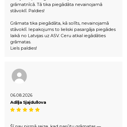
grāmatnīcā. Tā tika piegādāta nevainojamā
stāvoklī. Paldies!
Grāmata tika piegādāta, kā solīts, nevainojamā
stāvoklī. Iepakojums to lieliski pasargāja piegādes
laikā no Latvijas uz ASV. Ceru atkal iegādāties
grāmatas.
Liels paldies!
06.08.2026
Adilja Sjajdullova
Šī nav pirmā reize, kad pasūtu grāmatas —