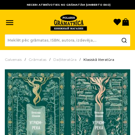
NECERI ATBRĪVOTIES NO GRĀMATĀM (UMBERTO EKO)
Sagla
Gr
Galvenais
Grāmatas
Daiļliteratūra
Klasiskā literatūra