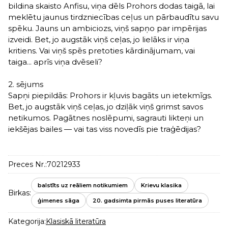
bildina skaisto Anfisu, viņa dēls Prohors dodas taigā, lai
meklētu jaunus tirdzniecības ceļus un pārbaudītu savu
spēku. Jauns un ambiciozs, viņš sapņo par impērijas
izveidi. Bet, jo augstāk viņš ceļas, jo lielāks ir viņa
kritiens. Vai viņš spēs pretoties kārdinājumam, vai
taiga... aprīs viņa dvēseli?
2. sējums
Sapņi piepildās: Prohors ir kļuvis bagāts un ietekmīgs.
Bet, jo augstāk viņš ceļas, jo dziļāk viņš grimst savos
netikumos. Pagātnes noslēpumi, sagrauti likteņi un
iekšējas bailes — vai tas viss novedīs pie traģēdijas?
Preces Nr.:
70212933
balstīts uz reāliem notikumiem
Krievu klasika
Birkas:
ģimenes sāga
20. gadsimta pirmās puses literatūra
Kategorija:
Klasiskā literatūra