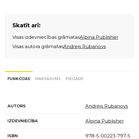
Skatīt arī:
Visas izdevniecības grāmatas
Alpina Publisher
Visas autora grāmatas
Andrejs Rubanovs
FUNKCIJAS
MAKSĀJUMS
PIEGĀDE
Andrejs Rubanovs
AUTORS
Alpina Publisher
IZDEVNIECĪBA
978-5-00223-797-5
ISBN