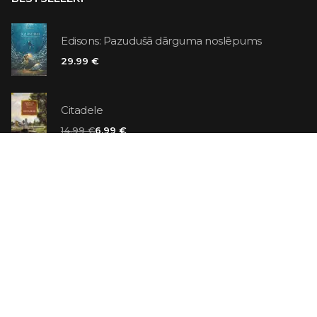
Edisons: Pazudušā dārguma noslēpums
29.99 €
Citadele
14.99 €
6.99 €
Vaniļas slepkava
14.99 €
Ebrejs Suess. Simone
19.99 €