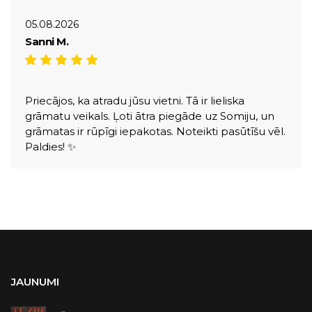
05.08.2026
Sanni M.
Priecājos, ka atradu jūsu vietni. Tā ir lieliska
grāmatu veikals. Ļoti ātra piegāde uz Somiju, un
grāmatas ir rūpīgi iepakotas. Noteikti pasūtīšu vēl.
Paldies! ✨
JAUNUMI