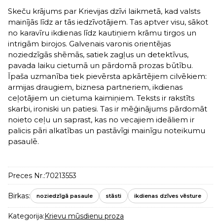
Skeču krājums par Krievijas dzīvi laikmetā, kad valsts
mainījās līdz ar tās iedzīvotājiem. Tas aptver visu, sākot
no karavīru ikdienas līdz kautiņiem krāmu tirgos un
intrigām birojos. Galvenais varonis orientējas
noziedzīgās shēmās, satiek zagļus un detektīvus,
pavada laiku cietumā un pārdomā prozas būtību.
Īpaša uzmanība tiek pievērsta apkārtējiem cilvēkiem:
armijas draugiem, biznesa partneriem, ikdienas
ceļotājiem un cietuma kaimiņiem. Teksts ir rakstīts
skarbi, ironiski un patiesi. Tas ir mēģinājums pārdomāt
noieto ceļu un saprast, kas no vecajiem ideāliem ir
palicis pāri alkatības un pastāvīgi mainīgu noteikumu
pasaulē.
Preces Nr.:
70213553
Birkas:
noziedzīgā pasaule
stāsti
ikdienas dzīves vēsture
Kategorija:
Krievu mūsdienu proza