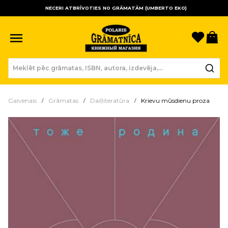
NECERI ATBRĪVOTIES NO GRĀMATĀM (UMBERTO EKO)
Sagla
Gr
Galvenais
Grāmatas
Daiļliteratūra
Krievu mūsdienu proza