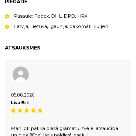
PIEGĀDE
Pasaule: Fedex, DHL, DPD, HRX
Latvija, Lietuva, Igaunija: pakomāti, kurjeri
ATSAUKSMES
05.08.2026
Lisa Bril
Man ļoti patika plašā grāmatu izvēle, atsaucība
un pieklājība! Liels paldies! Iesaku!