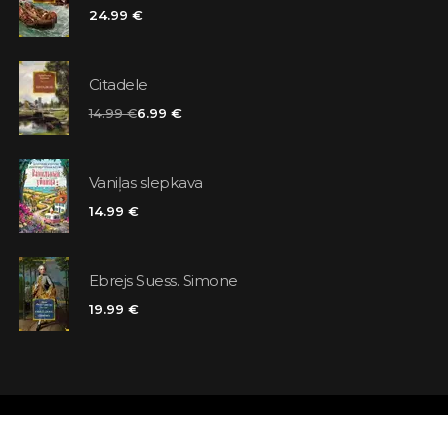
24.99 €
Citadele
14.99 €
6.99 €
Vaniļas slepkava
14.99 €
Ebrejs Suess. Simone
19.99 €