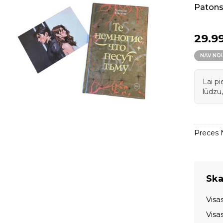
Patons
29.9
NAV NO
Lai p
lūdzu,
Preces N
Skat
Visa
Visa