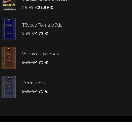
29.99 €
23.99 €
Tēvoča Toma būda
5.99 €
4.79 €
Vētras augstienes
5.99 €
4.79 €
Džeina Eira
5.99 €
4.79 €