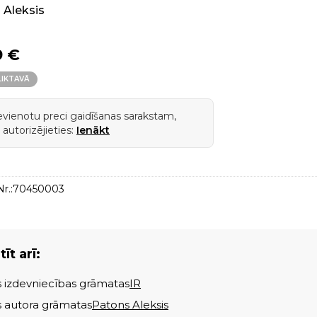
 Aleksis
9 €
LIKTAVĀ
ievienotu preci gaidīšanas sarakstam,
 autorizējieties:
Ienākt
r.:
70450003
īt arī:
s izdevniecības grāmatas
IR
s autora grāmatas
Patons Aleksis