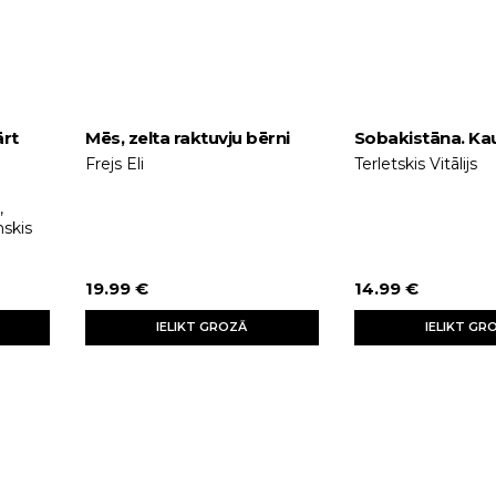
ārt
Mēs, zelta raktuvju bērni
Sobakistāna. Ka
Frejs Eli
Terletskis Vitālijs
,
nskis
19.99 €
14.99 €
IELIKT GROZĀ
IELIKT GR