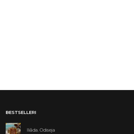
BESTSELLERI
Iliāda. Odiseja