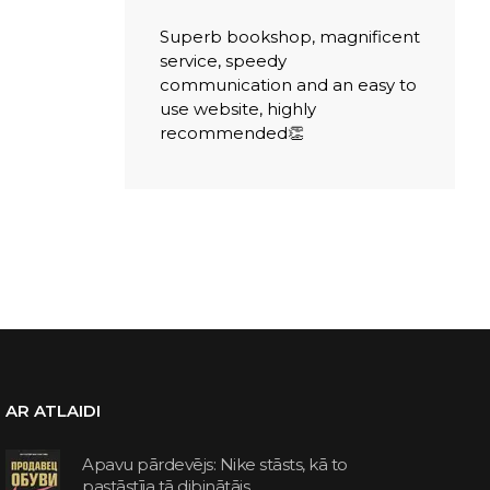
Superb bookshop, magnificent
service, speedy
communication and an easy to
use website, highly
recommended👏
AR ATLAIDI
Apavu pārdevējs: Nike stāsts, kā to
pastāstīja tā dibinātājs