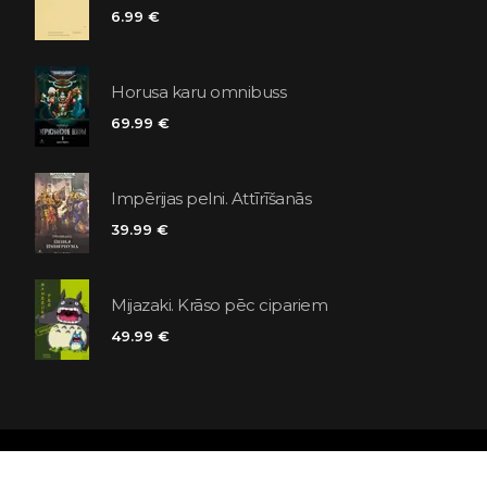
6.99 €
Horusa karu omnibuss
69.99 €
Impērijas pelni. Attīrīšanās
39.99 €
Mijazaki. Krāso pēc cipariem
49.99 €