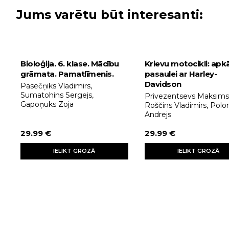
Jums varētu būt interesanti:
Bioloģija. 6. klase. Mācību
Krievu motocikli: apk
grāmata. Pamatlīmenis.
pasaulei ar Harley-
Davidson
Pasečņiks Vladimirs,
Sumatohins Sergejs,
Privezentsevs Maksims
Gapoņuks Zoja
Roščins Vladimirs, Polo
Andrejs
29.99 €
29.99 €
IELIKT GROZĀ
IELIKT GROZĀ