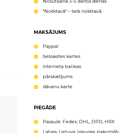
Nosūtīšana 3-5 darba dienas
"Noliktavā" – tieši noliktavā
MAKSĀJUMS
Paypal
tiešsaistes kartes
interneta bankas
pārskaitījums
dāvanu karte
PIEGĀDE
Pasaule: Fedex, DHL, DPD, HRX
Latvija, Lietuva, Igaunija: pakomāti,