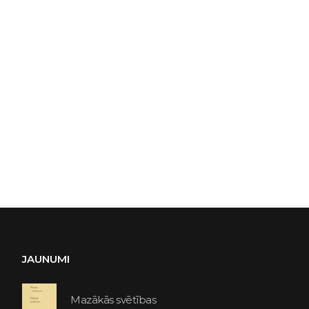
JAUNUMI
Mazākās svētības