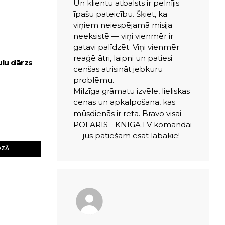
Un klientu atbalsts ir pelnījis
īpašu pateicību. Šķiet, ka
viņiem neiespējamā misija
neeksistē — viņi vienmēr ir
gatavi palīdzēt. Viņi vienmēr
reaģē ātri, laipni un patiesi
ulu dārzs
cenšas atrisināt jebkuru
problēmu.
Milzīga grāmatu izvēle, lieliskas
cenas un apkalpošana, kas
mūsdienās ir reta. Bravo visai
POLARIS - KNIGA.LV komandai
— jūs patiešām esat labākie!
OZĀ