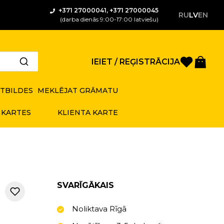
+371 27000041, +371 27000045
RU
LV
EN
(darba dienās 9:00-17:00 latviešu)
Saglabā
Gro
IEIET / REĢISTRĀCIJA
ATBILDES
MEKLĒJAT GRĀMATU
 KARTES
KLIENTA KARTE
SVARĪGĀKAIS
Noliktava Rīgā