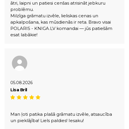
ātri, laipni un patiesi cenšas atrisināt jebkuru
problēmu.
Milzīga grāmatu izvēle, lieliskas cenas un
apkalpošana, kas mūsdienās ir reta. Bravo visai
POLARIS - KNIGA.LV komandai — jūs patiešām
esat labākie!
05.08.2026
Lisa Bril
Man ļoti patika plašā grāmatu izvēle, atsaucība
un pieklājība! Liels paldies! Iesaku!