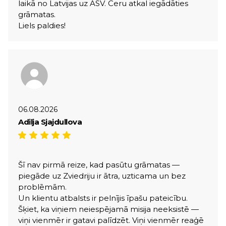
laikā no Latvijas uz ASV. Ceru atkal iegādāties
grāmatas.
Liels paldies!
06.08.2026
Adilja Sjajdullova
Šī nav pirmā reize, kad pasūtu grāmatas —
piegāde uz Zviedriju ir ātra, uzticama un bez
problēmām.
Un klientu atbalsts ir pelnījis īpašu pateicību.
Šķiet, ka viņiem neiespējamā misija neeksistē —
viņi vienmēr ir gatavi palīdzēt. Viņi vienmēr reaģē