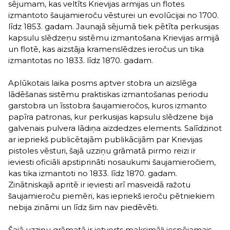
sējumam, kas veltīts Krievijas armijas un flotes
izmantoto šaujamieroču vēsturei un evolūcijai no 1700.
līdz 1853. gadam. Jaunajā sējumā tiek pētīta perkusijas
kapsulu slēdzeņu sistēmu izmantošana Krievijas armijā
un flotē, kas aizstāja kramenslēdzes ieročus un tika
izmantotas no 1833. līdz 1870. gadam.
Aplūkotais laika posms aptver stobra un aizslēga
lādēšanas sistēmu praktiskas izmantošanas periodu
garstobra un īsstobra šaujamieročos, kuros izmanto
papīra patronas, kur perkusijas kapsulu slēdzene bija
galvenais pulvera lādiņa aizdedzes elements. Salīdzinot
ar iepriekš publicētajām publikācijām par Krievijas
pistoles vēsturi, šajā uzziņu grāmatā pirmo reizi ir
ieviesti oficiāli apstiprināti nosaukumi šaujamieročiem,
kas tika izmantoti no 1833. līdz 1870. gadam.
Zinātniskajā apritē ir ieviesti arī masveidā ražotu
šaujamieroču piemēri, kas iepriekš ieroču pētniekiem
nebija zināmi un līdz šim nav piedēvēti.
Šajā uzziņu grāmatā ir ietverts maksimāli iespējamais