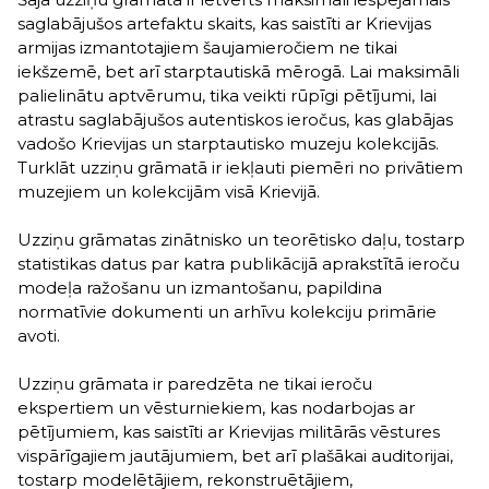
saglabājušos artefaktu skaits, kas saistīti ar Krievijas
armijas izmantotajiem šaujamieročiem ne tikai
iekšzemē, bet arī starptautiskā mērogā. Lai maksimāli
palielinātu aptvērumu, tika veikti rūpīgi pētījumi, lai
atrastu saglabājušos autentiskos ieročus, kas glabājas
vadošo Krievijas un starptautisko muzeju kolekcijās.
Turklāt uzziņu grāmatā ir iekļauti piemēri no privātiem
muzejiem un kolekcijām visā Krievijā.
Uzziņu grāmatas zinātnisko un teorētisko daļu, tostarp
statistikas datus par katra publikācijā aprakstītā ieroču
modeļa ražošanu un izmantošanu, papildina
normatīvie dokumenti un arhīvu kolekciju primārie
avoti.
Uzziņu grāmata ir paredzēta ne tikai ieroču
ekspertiem un vēsturniekiem, kas nodarbojas ar
pētījumiem, kas saistīti ar Krievijas militārās vēstures
vispārīgajiem jautājumiem, bet arī plašākai auditorijai,
tostarp modelētājiem, rekonstruētājiem,