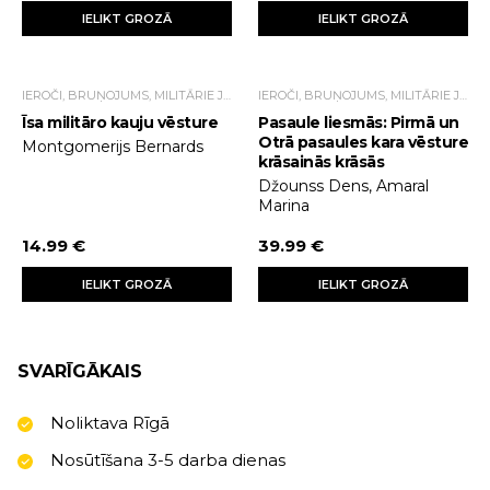
IELIKT GROZĀ
IELIKT GROZĀ
IEROČI, BRUŅOJUMS, MILITĀRIE JAUTĀJUMI
IEROČI, BRUŅOJUMS, MILITĀRIE JAUTĀJUMI
Īsa militāro kauju vēsture
Pasaule liesmās: Pirmā un
Otrā pasaules kara vēsture
Montgomerijs Bernards
krāsainās krāsās
Džounss Dens, Amaral
Marina
14.99 €
39.99 €
IELIKT GROZĀ
IELIKT GROZĀ
SVARĪGĀKAIS
Noliktava Rīgā
Nosūtīšana 3-5 darba dienas