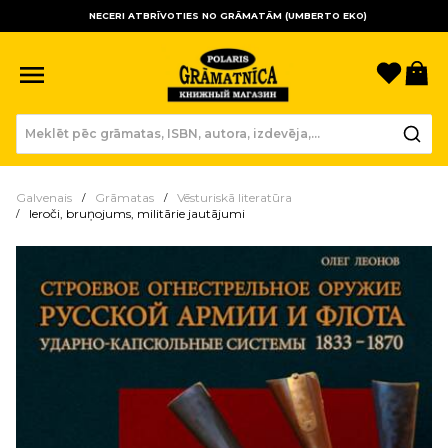
NECERI ATBRĪVOTIES NO GRĀMATĀM (UMBERTO EKO)
Sagla
Gr
Galvenais
Grāmatas
Vēsturiskā literatūra
Ieroči, bruņojums, militārie jautājumi