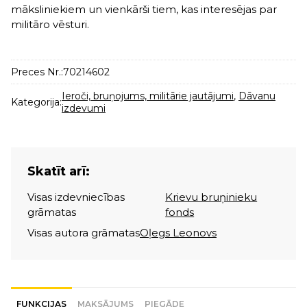
māksliniekiem un vienkārši tiem, kas interesējas par
militāro vēsturi.
Preces Nr.:
70214602
Ieroči, bruņojums, militārie jautājumi
,
Dāvanu
Kategorija:
izdevumi
Skatīt arī:
Visas izdevniecības
Krievu bruņinieku
grāmatas
fonds
Visas autora grāmatas
Oļegs Leonovs
FUNKCIJAS
MAKSĀJUMS
PIEGĀDE