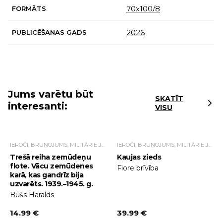
70х100/8
FORMĀTS
2026
PUBLICĒŠANAS GADS
Jums varētu būt
SKATĪT
interesanti:
VISU
IEROČI, BRUŅOJUMS, MILITĀRIE JAUTĀJUMI
IEROČI, BRUŅOJUMS, MILITĀRIE JAUTĀJUMI
Trešā reiha zemūdeņu
Kaujas zieds
flote. Vācu zemūdenes
Fiore brīvība
karā, kas gandrīz bija
uzvarēts. 1939.–1945. g.
Bušs Haralds
14.99 €
39.99 €