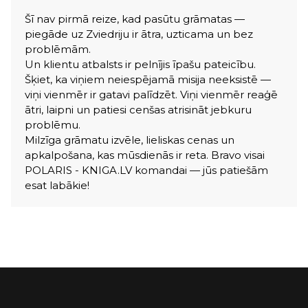
Šī nav pirmā reize, kad pasūtu grāmatas —
piegāde uz Zviedriju ir ātra, uzticama un bez
problēmām.
Un klientu atbalsts ir pelnījis īpašu pateicību.
Šķiet, ka viņiem neiespējamā misija neeksistē —
viņi vienmēr ir gatavi palīdzēt. Viņi vienmēr reaģē
ātri, laipni un patiesi cenšas atrisināt jebkuru
problēmu.
Milzīga grāmatu izvēle, lieliskas cenas un
apkalpošana, kas mūsdienās ir reta. Bravo visai
POLARIS - KNIGA.LV komandai — jūs patiešām
esat labākie!