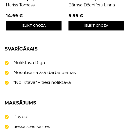
Hariss Tomass
Bārnsa Dženifera Linna
14.99 €
9.99 €
IELIKT GROZĀ
IELIKT GROZĀ
SVARĪGĀKAIS
Noliktava Rīgā
Nosūtīšana 3-5 darba dienas
"Noliktavā" – tieši noliktavā
MAKSĀJUMS
Paypal
tiešsaistes kartes