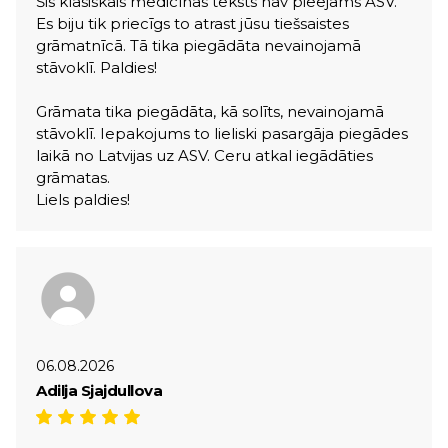
Šis klasiskais medicīnas teksts nav pieejams ASV.
Es biju tik priecīgs to atrast jūsu tiešsaistes
grāmatnīcā. Tā tika piegādāta nevainojamā
stāvoklī. Paldies!
Grāmata tika piegādāta, kā solīts, nevainojamā
stāvoklī. Iepakojums to lieliski pasargāja piegādes
laikā no Latvijas uz ASV. Ceru atkal iegādāties
grāmatas.
Liels paldies!
06.08.2026
Adilja Sjajdullova