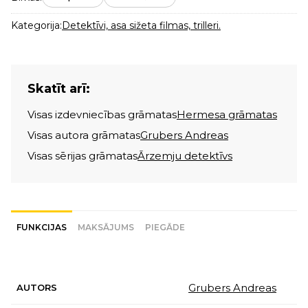
Kategorija:
Detektīvi, asa sižeta filmas, trilleri.
Skatīt arī:
Visas izdevniecības grāmatas
Hermesa grāmatas
Visas autora grāmatas
Grubers Andreas
Visas sērijas grāmatas
Ārzemju detektīvs
FUNKCIJAS
MAKSĀJUMS
PIEGĀDE
Grubers Andreas
AUTORS