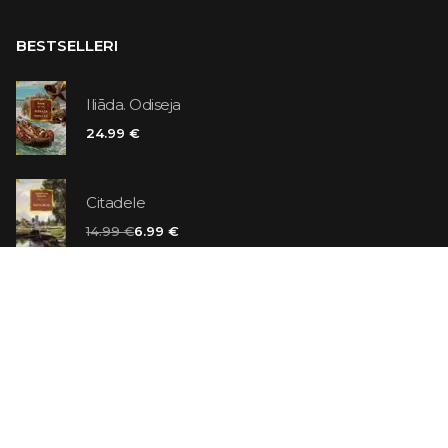
BESTSELLERI
Iliāda. Odiseja
24.99 €
Citadele
14.99 €
6.99 €
Vaniļas slepkava
14.99 €
Ebrejs Suess. Simone
19.99 €