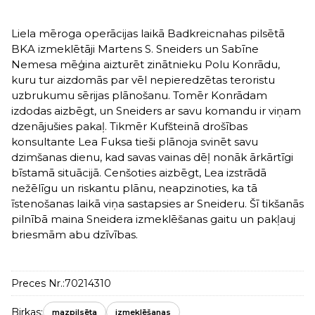
Liela mēroga operācijas laikā Badkreicnahas pilsētā
BKA izmeklētāji Martens S. Sneiders un Sabīne
Nemesa mēģina aizturēt zinātnieku Polu Konrādu,
kuru tur aizdomās par vēl nepieredzētas teroristu
uzbrukumu sērijas plānošanu. Tomēr Konrādam
izdodas aizbēgt, un Sneiders ar savu komandu ir viņam
dzenājušies pakaļ. Tikmēr Kufšteinā drošības
konsultante Lea Fuksa tieši plānoja svinēt savu
dzimšanas dienu, kad savas vainas dēļ nonāk ārkārtīgi
bīstamā situācijā. Cenšoties aizbēgt, Lea izstrādā
nežēlīgu un riskantu plānu, neapzinoties, ka tā
īstenošanas laikā viņa sastapsies ar Sneideru. Šī tikšanās
pilnībā maina Sneidera izmeklēšanas gaitu un pakļauj
briesmām abu dzīvības.
Preces Nr.:
70214310
Birkas:
mazpilsēta
izmeklēšanas