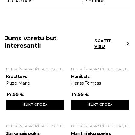
Erler Irina
TULKOTĀJS
Jums varētu būt
SKATĪT
interesanti:
VISU
DETEKTĪVI, ASA SIŽETA FILMAS, TRILLERI.
DETEKTĪVI, ASA SIŽETA FILMAS, TRILLERI.
Krusttēvs
Hanibāls
Puzo Mario
Hariss Tomass
14.99 €
14.99 €
IELIKT GROZĀ
IELIKT GROZĀ
DETEKTĪVI, ASA SIŽETA FILMAS, TRILLERI.
DETEKTĪVI, ASA SIŽETA FILMAS, TRILLERI.
Sarkanais pūķis
Mantinieku spēles