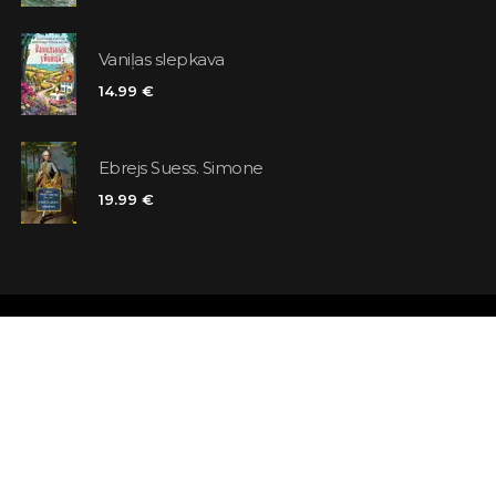
Vaniļas slepkava
14.99 €
Ebrejs Suess. Simone
19.99 €
Veikali
Atsauksmes
Kontakti
Klienta karte
Noteikumi un nosacījumi
Meklējat grā
Piegāde
Jautājumi un 