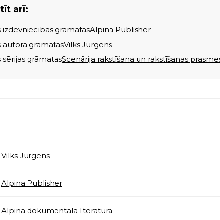
īt arī:
s izdevniecības grāmatas
Alpina Publisher
s autora grāmatas
Vilks Jurgens
s sērijas grāmatas
Scenārija rakstīšana un rakstīšanas prasme
Vilks Jurgens
Alpina Publisher
Alpina dokumentālā literatūra