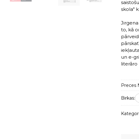
saistošu
skola" k
Jirgena 
to, kā 
pārveid
pārskat
iekļaut
un e-gr
literāro
Preces N
Birkas:
Kategori