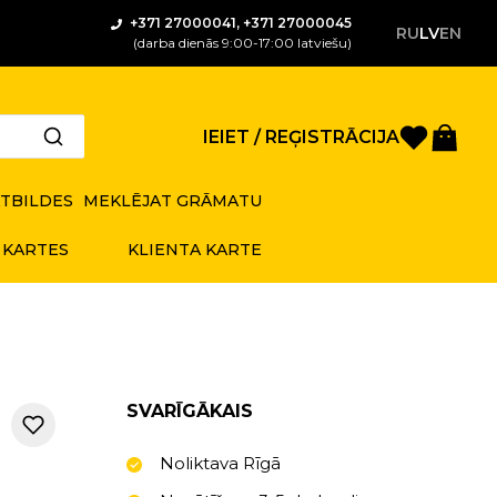
+371 27000041, +371 27000045
RU
LV
EN
(darba dienās 9:00-17:00 latviešu)
Saglabā
Gro
IEIET / REĢISTRĀCIJA
ATBILDES
MEKLĒJAT GRĀMATU
 KARTES
KLIENTA KARTE
SVARĪGĀKAIS
Noliktava Rīgā