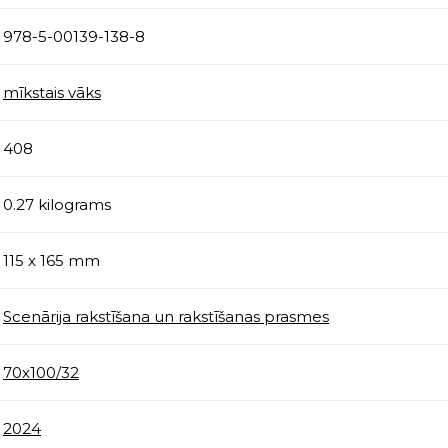
978-5-00139-138-8
mīkstais vāks
408
0.27 kilograms
115 x 165 mm
Scenārija rakstīšana un rakstīšanas prasmes
70x100/32
2024