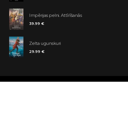
Impērijas pelni. Attīrīšanās
39.99 €
Zelta ugunskuri
29.99 €
Polaris grāmatnīcu ķēde
SIA «Kniga lv», Reģ. Nr. 40103225061
Lastādijas iela 16 - 12, Rīga, LV-1050, Latvija