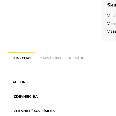
Skat
Visa
Visa
Visa
FUNKCIJAS
MAKSĀJUMS
PIEGĀDE
AUTORS
IZDEVNIECĪBA
IZDEVNIECĪBAS ZĪMOLS