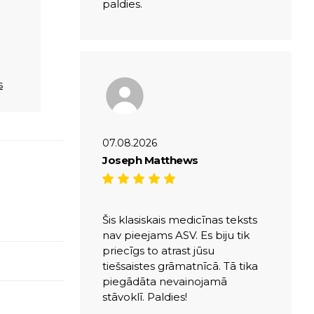
paldies.
s
07.08.2026
Joseph Matthews
Šis klasiskais medicīnas teksts
nav pieejams ASV. Es biju tik
priecīgs to atrast jūsu
tiešsaistes grāmatnīcā. Tā tika
piegādāta nevainojamā
stāvoklī. Paldies!