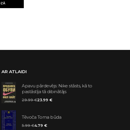
OZĀ
AR ATLAIDI
Apavu pārdevējs: Nike stāsts, kā to
pastāstīja tā dibinātājs
29.99 €
23.99 €
Tēvoča Toma būda
5.99 €
4.79 €