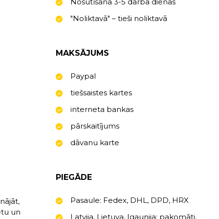
Nosūtīšana 3-5 darba dienas
"Noliktavā" – tieši noliktavā
MAKSĀJUMS
Paypal
tiešsaistes kartes
interneta bankas
pārskaitījums
dāvanu karte
PIEGĀDE
Pasaule: Fedex, DHL, DPD, HRX
nājāt,
etu un
Latvija, Lietuva, Igaunija: pakomāti,