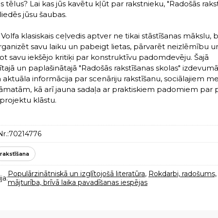
s tēlus? Lai kas jūs kavētu kļūt par rakstnieku, "Radošās raks
liedēs jūsu šaubas.
Volfa klasiskais ceļvedis aptver ne tikai stāstīšanas mākslu, b
organizēt savu laiku un pabeigt lietas, pārvarēt neizlēmību u
ot savu iekšējo kritiķi par konstruktīvu padomdevēju. Šajā
ītajā un paplašinātajā "Radošās rakstīšanas skolas" izdevumā 
a aktuāla informācija par scenāriju rakstīšanu, sociālajiem m
āmatām, kā arī jauna sadaļa ar praktiskiem padomiem par 
 projektu klāstu.
r.:
70214776
rakstīšana
Populārzinātniskā un izglītojošā literatūra
,
Rokdarbi, radošums,
ja:
mājturība, brīvā laika pavadīšanas iespējas