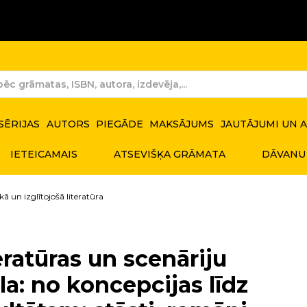
SĒRIJAS
AUTORS
PIEGĀDE
MAKSĀJUMS
JAUTĀJUMI UN 
IETEICAMAIS
ATSEVIŠĶA GRĀMATA
DĀVANU
ā un izglītojošā literatūra
eratūras un scenāriju
la: no koncepcijas līdz