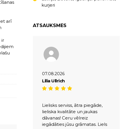
tīšanas
kurjeri
et arī
ATSAUKSMES
n
ir
edijiem
plašu
07.08.2026
Lilia Ullrich
Lielisks serviss, ātra piegāde,
lieliska kvalitāte un jaukas
dāvanas! Ceru vēlreiz
iegādāties jūsu grāmatas. Liels