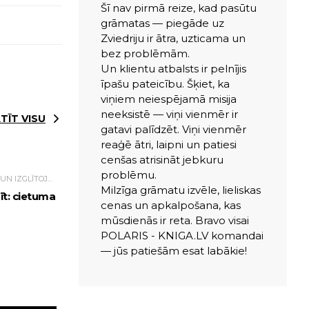
Šī nav pirmā reize, kad pasūtu
grāmatas — piegāde uz
Zviedriju ir ātra, uzticama un
bez problēmām.
Un klientu atbalsts ir pelnījis
īpašu pateicību. Šķiet, ka
viņiem neiespējamā misija
neeksistē — viņi vienmēr ir
TĪT VISU
gatavi palīdzēt. Viņi vienmēr
reaģē ātri, laipni un patiesi
cenšas atrisināt jebkuru
problēmu.
POPULĀRZINĀTNISKĀ UN IZGLĪTOJOŠĀ LITERATŪRA
Milzīga grāmatu izvēle, lieliskas
īt: cietuma
cenas un apkalpošana, kas
mūsdienās ir reta. Bravo visai
POLARIS - KNIGA.LV komandai
— jūs patiešām esat labākie!