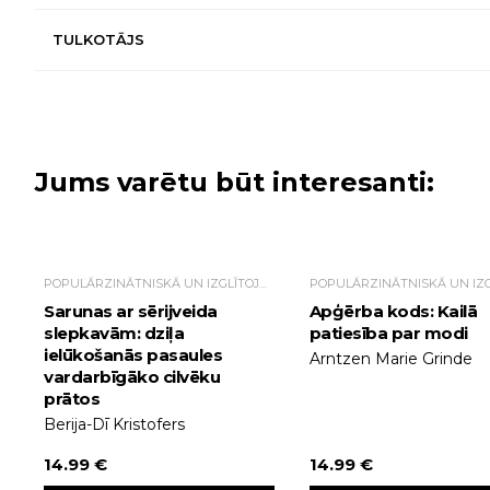
TULKOTĀJS
Jums varētu būt interesanti:
POPULĀRZINĀTNISKĀ UN IZGLĪTOJOŠĀ LITERATŪRA
Sarunas ar sērijveida
Apģērba kods: Kailā
slepkavām: dziļa
patiesība par modi
ielūkošanās pasaules
Arntzen Marie Grinde
vardarbīgāko cilvēku
prātos
Berija-Dī Kristofers
14.99 €
14.99 €