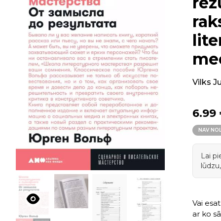
rez
rak
lit
med
Vilks J
6.99
NAV NO
Lai p
lūdzu,
Vai esat
ar ko sā