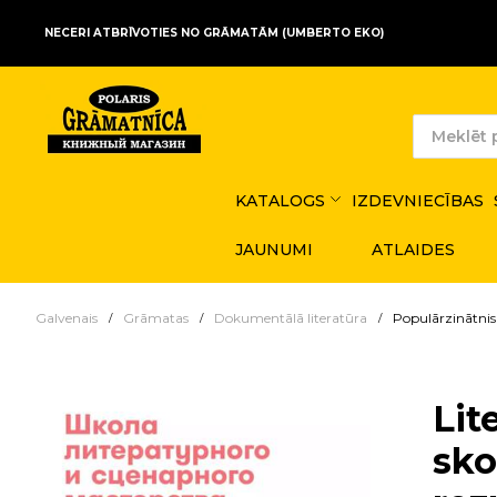
NECERI ATBRĪVOTIES NO GRĀMATĀM (UMBERTO EKO)
KATALOGS
IZDEVNIECĪBAS
JAUNUMI
ATLAIDES
Galvenais
Grāmatas
Dokumentālā literatūra
Populārzinātnisk
Lit
sko