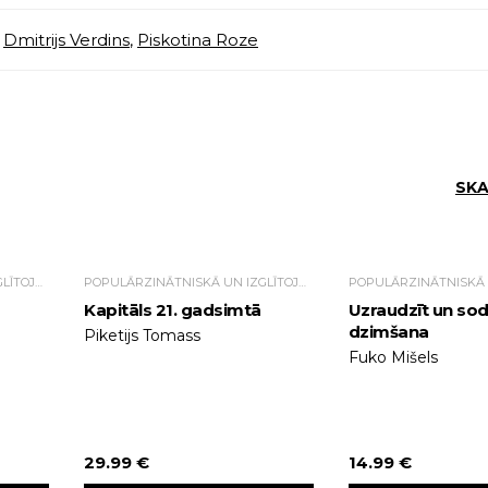
Dmitrijs Verdins
,
Piskotina Roze
SKA
POPULĀRZINĀTNISKĀ UN IZGLĪTOJOŠĀ LITERATŪRA
POPULĀRZINĀTNISKĀ UN IZGLĪTOJOŠĀ LITERATŪRA
Kapitāls 21. gadsimtā
Uzraudzīt un sod
dzimšana
Piketijs Tomass
Fuko Mišels
29.99 €
14.99 €