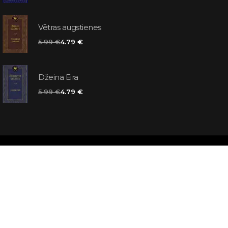
Vētras augstienes
5.99 €
4.79 €
Džeina Eira
5.99 €
4.79 €
matas jums
atbildes