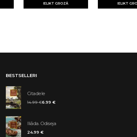
IELIKT GROZĀ
IELIKT GR
BESTSELLERI
Citadele
14.99 €
6.99 €
Iliāda. Odiseja
24.99 €