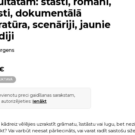
ultātam: stāsti, romāni,
sti, dokumentālā
eratūra, scenāriji, jaunie
iji
urgens
 €
LIKTAVĀ
ievienotu preci gaidīšanas sarakstam,
 autorizējieties:
Ienākt
 kādreiz vēlējies uzrakstīt grāmatu, īsstāstu vai lugu, bet nezi
kt? Vai varbūt neesat pārliecināts, vai varat radīt saistošu siž