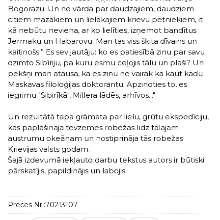
Bogorazu. Un ne vārda par daudzajiem, daudziem
citiem mazākiem un lielākajiem krievu pētniekiem, it
kā nebūtu neviena, ar ko lielīties, izņemot bandītus
Jermaku un Habarovu. Man tas viss šķita dīvains un
kaitinošs.” Es sev jautāju: ko es patiesībā zinu par savu
dzimto Sibīriju, pa kuru esmu ceļojis tālu un plaši? Un
pēkšņi man atausa, ka es zinu ne vairāk kā kaut kādu
Maskavas filoloģijas doktorantu. Apzinoties to, es
iegrimu "Sibirīkā", Millera lādēs, arhīvos..."
Un rezultātā tapa grāmata par lielu, grūtu ekspedīciju,
kas paplašināja tēvzemes robežas līdz tālajam
austrumu okeānam un nostiprināja tās robežas
Krievijas valsts godam.
Šajā izdevumā iekļauto darbu tekstus autors ir būtiski
pārskatījis, papildinājis un labojis.
Preces Nr.:
70213107