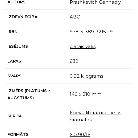
Prashkevich Gennadiy
AUTORS
ABC
IZDEVNIECĪBA
978-5-389-32151-9
ISBN
cietais vāks
IESĒJUMS
832
LAPAS
0.92 kilograms
SVARS
IZMĒRS (PLATUMS ×
140 x 210 mm
AUGSTUMS)
Krievu literatūra. Lielās
SĒRIJA
grāmatas
60х90/16
FORMĀTS