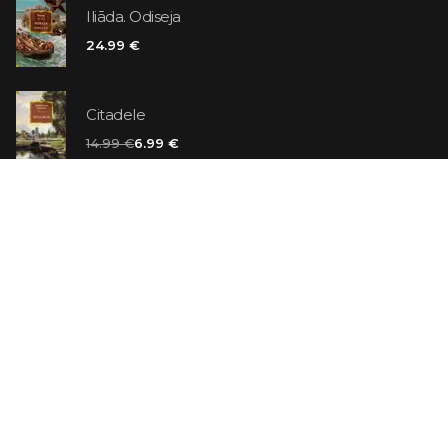
Iliāda. Odiseja
24.99 €
Citadele
14.99 €
6.99 €
Vaniļas slepkava
14.99 €
Ebrejs Suess. Simone
19.99 €
AR ATLAIDI