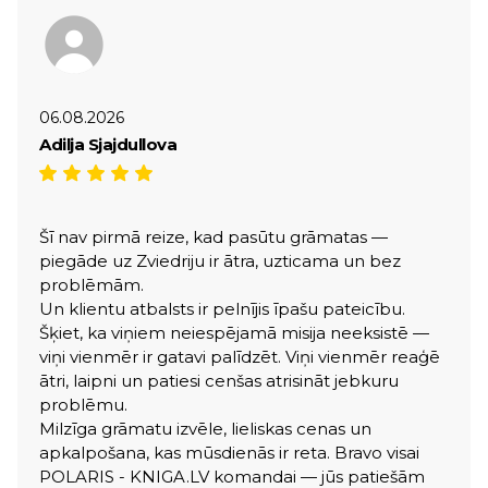
06.08.2026
Adilja Sjajdullova
Šī nav pirmā reize, kad pasūtu grāmatas —
piegāde uz Zviedriju ir ātra, uzticama un bez
problēmām.
Un klientu atbalsts ir pelnījis īpašu pateicību.
Šķiet, ka viņiem neiespējamā misija neeksistē —
viņi vienmēr ir gatavi palīdzēt. Viņi vienmēr reaģē
ātri, laipni un patiesi cenšas atrisināt jebkuru
problēmu.
Milzīga grāmatu izvēle, lieliskas cenas un
apkalpošana, kas mūsdienās ir reta. Bravo visai
POLARIS - KNIGA.LV komandai — jūs patiešām