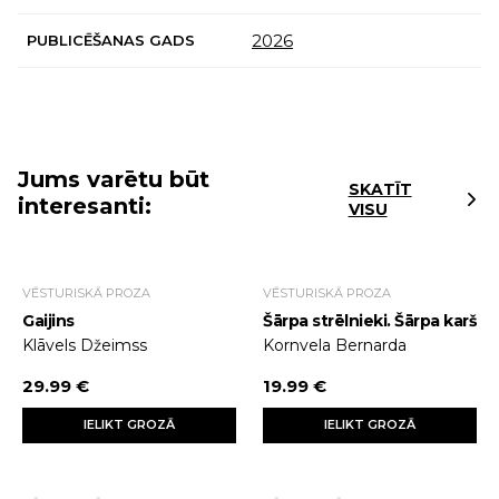
2026
PUBLICĒŠANAS GADS
Jums varētu būt
SKATĪT
interesanti:
VISU
VĒSTURISKĀ PROZA
VĒSTURISKĀ PROZA
Gaijins
Šārpa strēlnieki. Šārpa karš
Klāvels Džeimss
Kornvela Bernarda
29.99 €
19.99 €
IELIKT GROZĀ
IELIKT GROZĀ