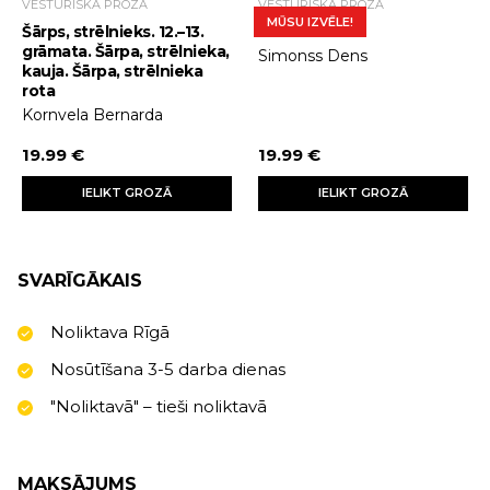
VĒSTURISKĀ PROZA
VĒSTURISKĀ PROZA
MŪSU IZVĒLE!
Šārps, strēlnieks. 12.–13.
Terors
grāmata. Šārpa, strēlnieka,
Simonss Dens
kauja. Šārpa, strēlnieka
rota
Kornvela Bernarda
19.99 €
19.99 €
IELIKT GROZĀ
IELIKT GROZĀ
SVARĪGĀKAIS
Noliktava Rīgā
Nosūtīšana 3-5 darba dienas
"Noliktavā" – tieši noliktavā
MAKSĀJUMS