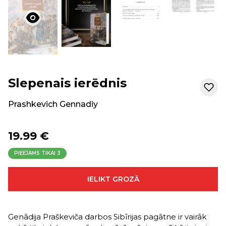
Slepenais ierēdnis
Prashkevich Gennadiy
19.99 €
PIEEJAMS TIKAI
3
IELIKT GROZĀ
Genādija Praškeviča darbos Sibīrijas pagātne ir vairāk