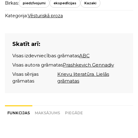
Birkas:
piedzīvojumi
ekspedīcijas
Kazaki
Kategorija:
Vēsturiskā proza
Skatīt arī:
Visas izdevniecības grāmatas
ABC
Visas autora grāmatas
Prashkevich Gennadiy
Visas sērijas
Krievu literatūra. Lielās
grāmatas
grāmatas
FUNKCIJAS
MAKSĀJUMS
PIEGĀDE