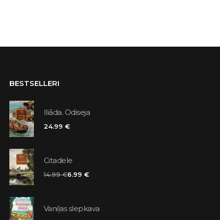
BESTSELLERI
Iliāda. Odiseja
24.99 €
Citadele
14.99 €
6.99 €
Vaniļas slepkava