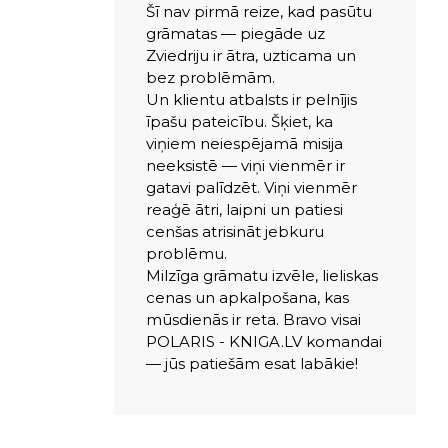
Šī nav pirmā reize, kad pasūtu
grāmatas — piegāde uz
Zviedriju ir ātra, uzticama un
bez problēmām.
Un klientu atbalsts ir pelnījis
īpašu pateicību. Šķiet, ka
viņiem neiespējamā misija
neeksistē — viņi vienmēr ir
gatavi palīdzēt. Viņi vienmēr
reaģē ātri, laipni un patiesi
cenšas atrisināt jebkuru
problēmu.
Milzīga grāmatu izvēle, lieliskas
cenas un apkalpošana, kas
mūsdienās ir reta. Bravo visai
POLARIS - KNIGA.LV komandai
— jūs patiešām esat labākie!