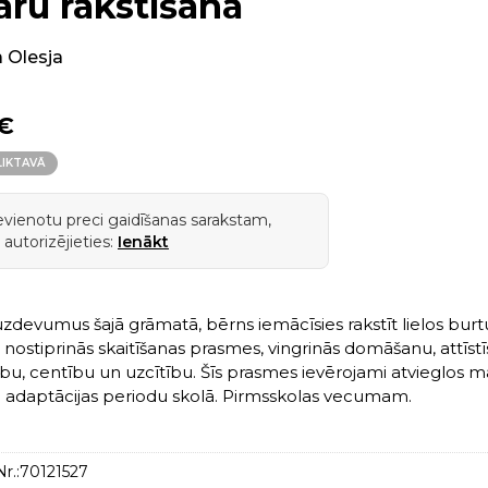
aru rakstīšana
 Olesja
 €
LIKTAVĀ
ievienotu preci gaidīšanas sarakstam,
 autorizējieties:
Ienākt
uzdevumus šajā grāmatā, bērns iemācīsies rakstīt lielos burt
, nostiprinās skaitīšanas prasmes, vingrinās domāšanu, attīstī
u, centību un uzcītību. Šīs prasmes ievērojami atvieglos 
 adaptācijas periodu skolā. Pirmsskolas vecumam.
r.:
70121527