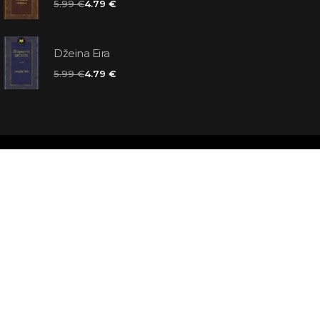
5.99 €
4.79 €
Džeina Eira
5.99 €
4.79 €
matas jums
atbildes
āmata