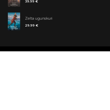
39.99 €
Zelta ugunskuri
29.99 €
Polaris grāmatnīcu ķēde
SIA «Kniga lv», Reģ. Nr. 40103225061
Lastādijas iela 16 - 12, Rīga, LV-1050, Latvija
Būsim draugi! Abonēt: