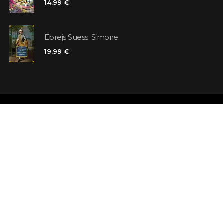
14.99 €
Ebrejs Suess. Simone
19.99 €
Veikali
Atsauksmes
Kontakti
Klienta karte
Noteikumi un nosacījumi
Meklējat grā
Piegāde
Jautājumi un 
Maksājums un atmaksa
Atsevišķa gr
Pieraksties ziņām