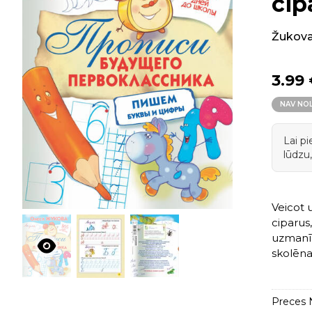
cip
Žukova
3.99
NAV NO
Lai p
lūdzu,
Veicot 
ciparus
uzmanīb
skolēna
Preces N