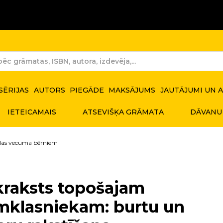
SĒRIJAS
AUTORS
PIEGĀDE
MAKSĀJUMS
JAUTĀJUMI UN 
IETEICAMAIS
ATSEVIŠĶA GRĀMATA
DĀVANU
las vecuma bērniem
raksts topošajam
mklasniekam: burtu un