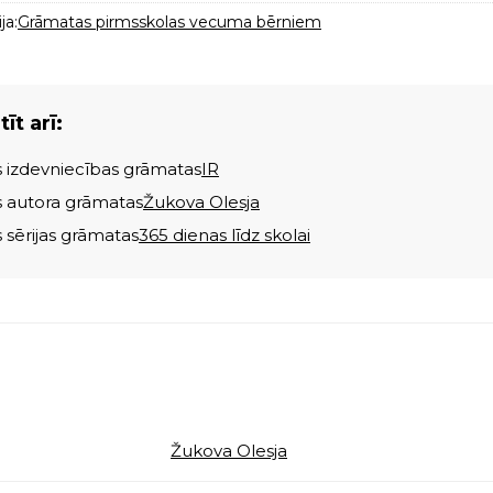
ja:
Grāmatas pirmsskolas vecuma bērniem
īt arī:
s izdevniecības grāmatas
IR
s autora grāmatas
Žukova Olesja
s sērijas grāmatas
365 dienas līdz skolai
Žukova Olesja