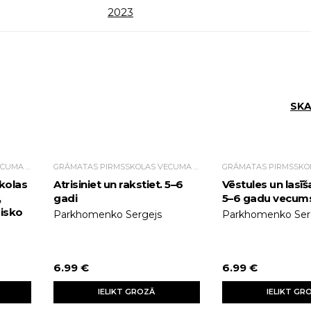
2023
SKA
GRĀMATAS PIRMSSKOLAS VECUMA BĒRNIEM
GRĀMATAS PIRMSSKOLAS VECUMA BĒRNIEM
kolas
Atrisiniet un rakstiet. 5–6
Vēstules un lasīša
,
gadi
5–6 gadu vecum
isko
Parkhomenko Sergejs
Parkhomenko Ser
6.99 €
6.99 €
IELIKT GROZĀ
IELIKT GR