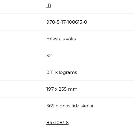
IR
978-5-17-108613-8
mīkstais vāks
32
0.11 kilograms
197 x 255 mm
365 dienas līdz skolai
84х108/16