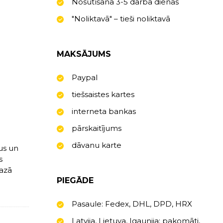
Nosūtīšana 3-5 darba dienas
"Noliktavā" – tieši noliktavā
MAKSĀJUMS
Paypal
tiešsaistes kartes
interneta bankas
pārskaitījums
dāvanu karte
us un
s
mazā
PIEGĀDE
Pasaule: Fedex, DHL, DPD, HRX
Latvija, Lietuva, Igaunija: pakomāti,