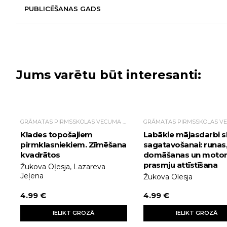
PUBLICĒŠANAS GADS
Jums varētu būt interesanti:
GRĀMATAS PIRMSSKOLAS VECUMA BĒRNIEM
Klades topošajiem
Labākie mājasdarbi s
pirmklasniekiem. Zīmēšana
sagatavošanai: runas
kvadrātos
domāšanas un motor
prasmju attīstīšana
Žukova Oļesja, Lazareva
Jeļena
Žukova Olesja
4.99 €
4.99 €
IELIKT GROZĀ
IELIKT GROZĀ