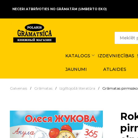
NECERI ATBRĪVOTIES NO GRĀMATĀM (UMBERTO EKO)
KATALOGS
IZDEVNIECĪBAS
JAUNUMI
ATLAIDES
Galvenais
Grāmatas
Izglītojošā literatūra
Grāmatas pirmssko
Rok
pir