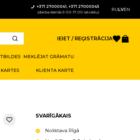
+371 27000041, +371 27000045
RU
LV
EN
(darba dienās 9:00-17:00 latviešu)
Saglabā
Gro
IEIET / REĢISTRĀCIJA
ATBILDES
MEKLĒJAT GRĀMATU
 KARTES
KLIENTA KARTE
SVARĪGĀKAIS
Noliktava Rīgā