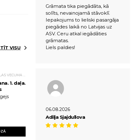
Grāmata tika piegādāta, kā
solīts, nevainojamā stāvoklī.
Iepakojums to lieliski pasargāja
piegādes laikā no Latvijas uz
ASV. Ceru atkal iegādāties
grāmatas.
Liels paldies!
TĪT VISU
GRĀMATAS PIRMSSKOLAS VECUMA BĒRNIEM
na. 1. daļa.
s
gejs
06.08.2026
Adilja Sjajdullova
OZĀ