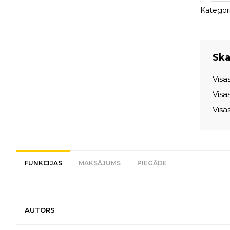
Kategori
Skat
Visa
Visa
Visa
FUNKCIJAS
MAKSĀJUMS
PIEGĀDE
AUTORS