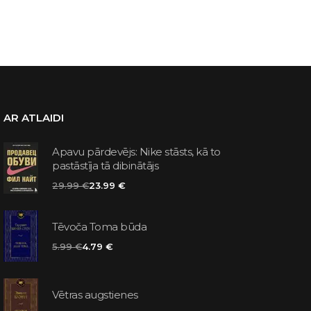
AR ATLAIDI
Apavu pārdevējs: Nike stāsts, kā to
pastāstīja tā dibinātājs
29.99 €
23.99 €
Tēvoča Toma būda
5.99 €
4.79 €
Vētras augstienes