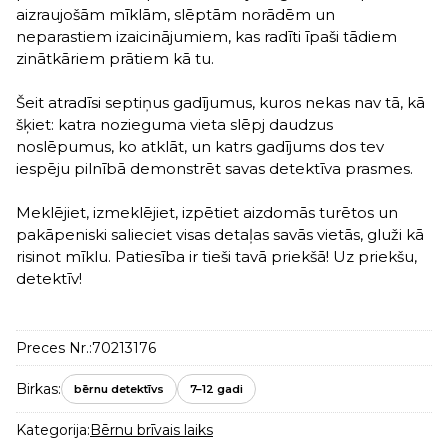
aizraujošām mīklām, slēptām norādēm un
neparastiem izaicinājumiem, kas radīti īpaši tādiem
zinātkāriem prātiem kā tu.
Šeit atradīsi septiņus gadījumus, kuros nekas nav tā, kā
šķiet: katra nozieguma vieta slēpj daudzus
noslēpumus, ko atklāt, un katrs gadījums dos tev
iespēju pilnībā demonstrēt savas detektīva prasmes.
Meklējiet, izmeklējiet, izpētiet aizdomās turētos un
pakāpeniski salieciet visas detaļas savās vietās, gluži kā
risinot mīklu. Patiesība ir tieši tavā priekšā! Uz priekšu,
detektīv!
Preces Nr.:
70213176
Birkas:
bērnu detektīvs
7–12 gadi
Kategorija:
Bērnu brīvais laiks