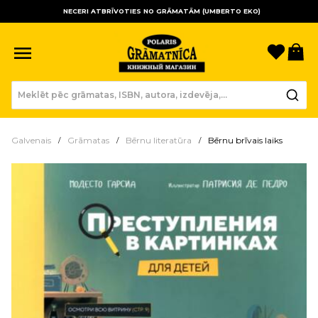
NECERI ATBRĪVOTIES NO GRĀMATĀM (UMBERTO EKO)
Sagla
Gr
Galvenais
Grāmatas
Bērnu literatūra
Bērnu brīvais laiks