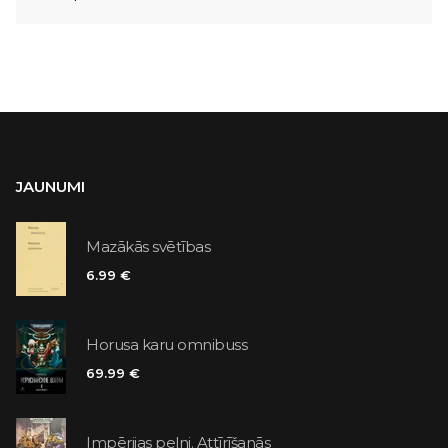
JAUNUMI
Mazākās svētības
6.99 €
Horusa karu omnibuss
69.99 €
Impērijas pelni. Attīrīšanās