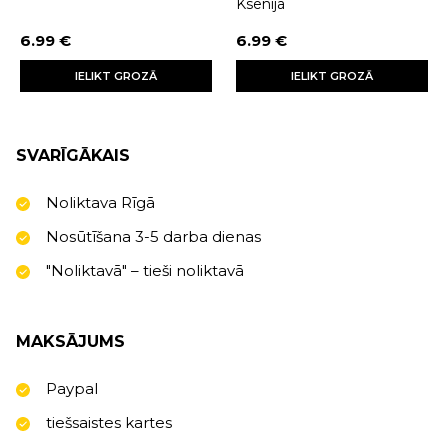
Ksenija
6.99 €
6.99 €
IELIKT GROZĀ
IELIKT GROZĀ
SVARĪGĀKAIS
Noliktava Rīgā
Nosūtīšana 3-5 darba dienas
"Noliktavā" – tieši noliktavā
MAKSĀJUMS
Paypal
tiešsaistes kartes