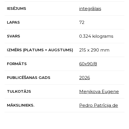
integrālais
IESĒJUMS
72
LAPAS
0.324 kilograms
SVARS
215 x 290 mm
IZMĒRS (PLATUMS × AUGSTUMS)
60х90/8
FORMĀTS
2026
PUBLICĒŠANAS GADS
Meņikova Eugene
TULKOTĀJS
Pedro Patrīcija de
MĀKSLINIEKS.