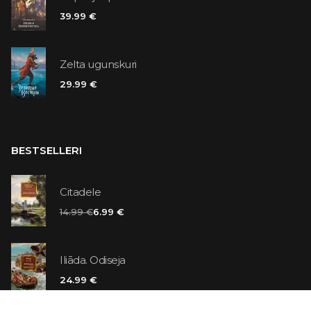
39.99 €
Zelta ugunskuri
29.99 €
BESTSELLERI
Citadele
14.99 €
6.99 €
Iliāda. Odiseja
24.99 €