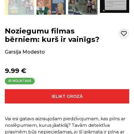
Noziegumu filmas
bērniem: kurš ir vainīgs?
Garsija Modesto
9.99 €
IR NOLIKTAVĀ
IELIKT GROZĀ
Vai esi gatavs aizraujošam piedzīvojumam, kas pilns ar
noslēpumiem, kurus jāatklāj? Tavām detektīva
prasmēm būs nepieciešamas, jo šī grāmata ir pilna ar