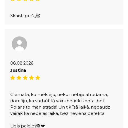
Skaisti puiši,,🥰
08.08.2026
Justīna
Grāmata, ko meklēju, nekur nebija atrodama,
domāju, ka varbūt tā vairs netiek izdota, bet
Polaris to man atrada! Un tik īsā laikā, nedaudz
vairāk kā nedēļas laikā, bez neviena defekta.
Liels paldies🙈💔