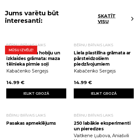
Jums varētu būt
SKATĪT
interesanti:
VISU
BĒRNU BRĪVAIS LAIKS
BĒRNU BRĪVAIS LAIKS
MŪSU IZVĒLE!
Liela plastilīna hobiju un
Liela plastilīna grāmata ar
izklaides grāmata: maza
pārsteidzošiem
tēlnieka pirmie soļi
piedzīvojumiem
Kabačenko Sergejs
Kabačenko Sergejs
14.99 €
14.99 €
IELIKT GROZĀ
IELIKT GROZĀ
BĒRNU BRĪVAIS LAIKS
BĒRNU BRĪVAIS LAIKS
Pasakas apmeklējums
250 labākie eksperimenti
un pieredzes
Vaitkene Ļubova, Aniašvili