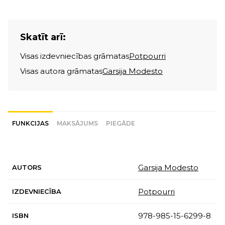
Skatīt arī:
Visas izdevniecības grāmatas
Potpourri
Visas autora grāmatas
Garsija Modesto
FUNKCIJAS
MAKSĀJUMS
PIEGĀDE
Garsija Modesto
AUTORS
Potpourri
IZDEVNIECĪBA
978-985-15-6299-8
ISBN