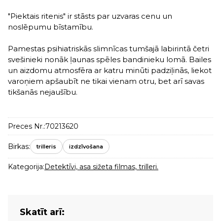
"Piektais ritenis" ir stāsts par uzvaras cenu un
noslēpumu bīstamību.
Pamestas psihiatriskās slimnīcas tumšajā labirintā četri
svešinieki nonāk ļaunas spēles bandinieku lomā. Bailes
un aizdomu atmosfēra ar katru minūti padziļinās, liekot
varoņiem apšaubīt ne tikai vienam otru, bet arī savas
tikšanās nejaušību.
Preces Nr.:
70213620
Birkas:
trilleris
izdzīvošana
Kategorija:
Detektīvi, asa sižeta filmas, trilleri.
Skatīt arī: