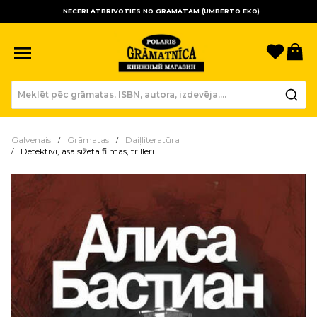
NECERI ATBRĪVOTIES NO GRĀMATĀM (UMBERTO EKO)
Sagla
Gr
Galvenais
Grāmatas
Daiļliteratūra
Detektīvi, asa sižeta filmas, trilleri.