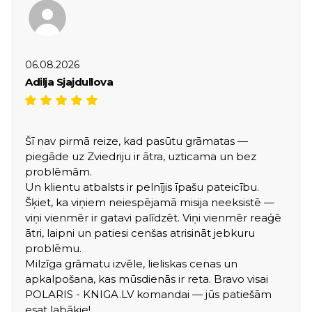
06.08.2026
Adilja Sjajdullova
Šī nav pirmā reize, kad pasūtu grāmatas —
piegāde uz Zviedriju ir ātra, uzticama un bez
problēmām.
Un klientu atbalsts ir pelnījis īpašu pateicību.
Šķiet, ka viņiem neiespējamā misija neeksistē —
viņi vienmēr ir gatavi palīdzēt. Viņi vienmēr reaģē
ātri, laipni un patiesi cenšas atrisināt jebkuru
problēmu.
Milzīga grāmatu izvēle, lieliskas cenas un
apkalpošana, kas mūsdienās ir reta. Bravo visai
POLARIS - KNIGA.LV komandai — jūs patiešām
esat labākie!