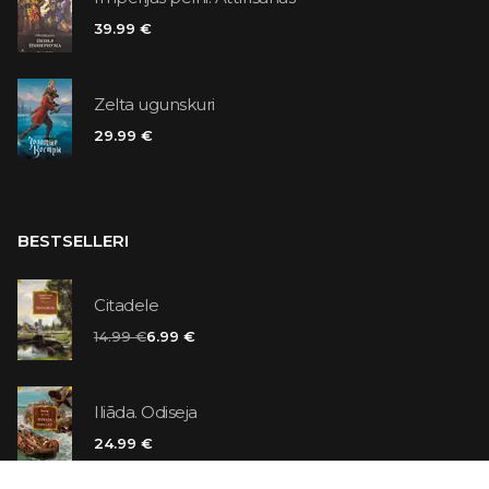
39.99 €
Zelta ugunskuri
29.99 €
BESTSELLERI
Citadele
14.99 €
6.99 €
Iliāda. Odiseja
24.99 €