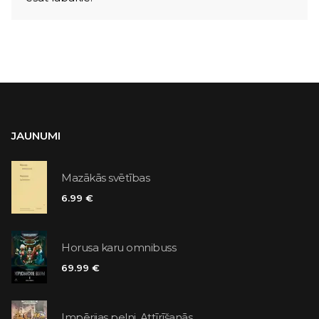
JAUNUMI
Mazākās svētības
6.99 €
Horusa karu omnibuss
69.99 €
Impērijas pelni. Attīrīšanās