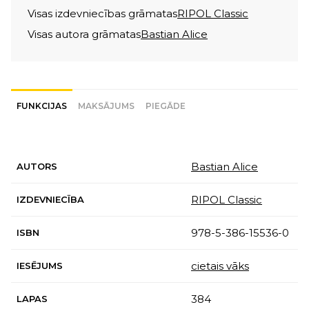
Visas izdevniecības grāmatas
RIPOL Classic
Visas autora grāmatas
Bastian Alice
FUNKCIJAS
MAKSĀJUMS
PIEGĀDE
Bastian Alice
AUTORS
RIPOL Classic
IZDEVNIECĪBA
978-5-386-15536-0
ISBN
cietais vāks
IESĒJUMS
384
LAPAS