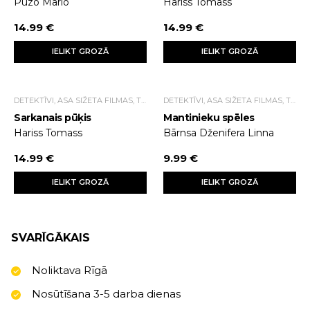
Puzo Mario
Hariss Tomass
14.99 €
14.99 €
IELIKT GROZĀ
IELIKT GROZĀ
DETEKTĪVI, ASA SIŽETA FILMAS, TRILLERI.
DETEKTĪVI, ASA SIŽETA FILMAS, TRILLERI.
Sarkanais pūķis
Mantinieku spēles
Hariss Tomass
Bārnsa Dženifera Linna
14.99 €
9.99 €
IELIKT GROZĀ
IELIKT GROZĀ
SVARĪGĀKAIS
Noliktava Rīgā
Nosūtīšana 3-5 darba dienas