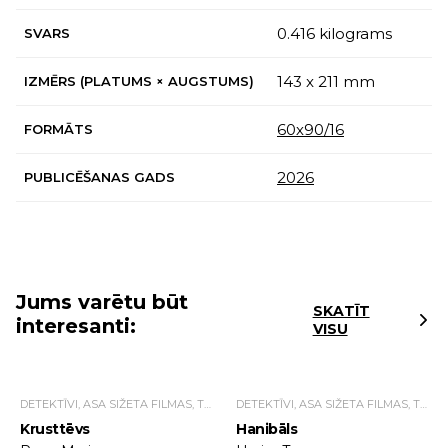
0.416 kilograms
SVARS
143 x 211 mm
IZMĒRS (PLATUMS × AUGSTUMS)
60х90/16
FORMĀTS
2026
PUBLICĒŠANAS GADS
Jums varētu būt
SKATĪT
interesanti:
VISU
DETEKTĪVI, ASA SIŽETA FILMAS, TRILLERI.
DETEKTĪVI, ASA SIŽETA FILMAS, TRILLERI.
Krusttēvs
Hanibāls