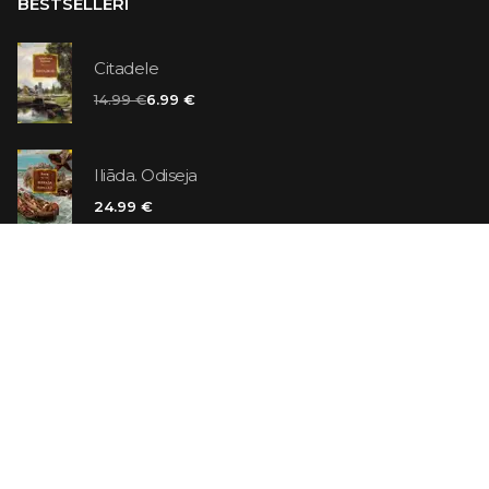
BESTSELLERI
Citadele
14.99 €
6.99 €
Iliāda. Odiseja
24.99 €
Vaniļas slepkava
14.99 €
Ebrejs Suess. Simone
19.99 €