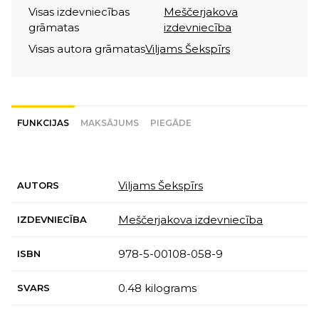
Visas izdevniecības
Meščerjakova
grāmatas
izdevniecība
Visas autora grāmatas
Viljams Šekspīrs
FUNKCIJAS
MAKSĀJUMS
PIEGĀDE
Viljams Šekspīrs
AUTORS
Meščerjakova izdevniecība
IZDEVNIECĪBA
978-5-00108-058-9
ISBN
0.48 kilograms
SVARS