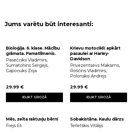
Jums varētu būt interesanti:
Bioloģija. 6. klase. Mācību
Krievu motocikli: apkārt
grāmata. Pamatlīmenis.
pasaulei ar Harley-
Davidson
Pasečņiks Vladimirs,
Sumatohins Sergejs,
Privezentsevs Maksims,
Gapoņuks Zoja
Roščins Vladimirs,
Polonskis Andrejs
29.99 €
29.99 €
IELIKT GROZĀ
IELIKT GROZĀ
Mēs, zelta raktuvju bērni
Sobakistāna. Kaulu dārzs
Frejs Eli
Terletskis Vitālijs