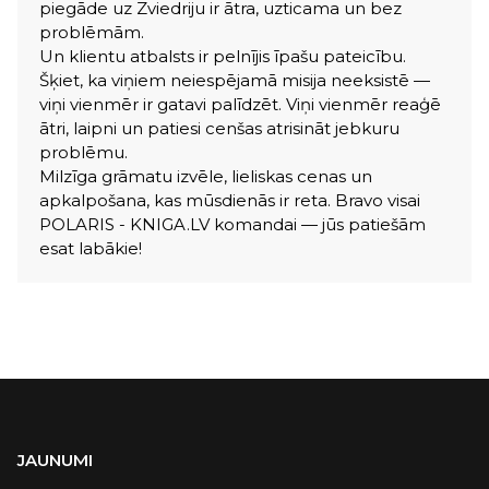
piegāde uz Zviedriju ir ātra, uzticama un bez
problēmām.
Un klientu atbalsts ir pelnījis īpašu pateicību.
Šķiet, ka viņiem neiespējamā misija neeksistē —
viņi vienmēr ir gatavi palīdzēt. Viņi vienmēr reaģē
ātri, laipni un patiesi cenšas atrisināt jebkuru
problēmu.
Milzīga grāmatu izvēle, lieliskas cenas un
apkalpošana, kas mūsdienās ir reta. Bravo visai
POLARIS - KNIGA.LV komandai — jūs patiešām
esat labākie!
JAUNUMI