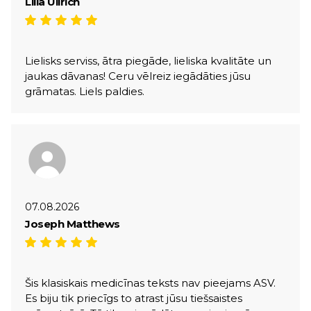
Lilia Ullrich
Lielisks serviss, ātra piegāde, lieliska kvalitāte un
jaukas dāvanas! Ceru vēlreiz iegādāties jūsu
grāmatas. Liels paldies.
07.08.2026
Joseph Matthews
Šis klasiskais medicīnas teksts nav pieejams ASV.
Es biju tik priecīgs to atrast jūsu tiešsaistes