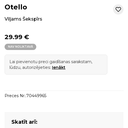
Otello
Viljams Šekspīrs
29.99 €
NAV NOLIKTAVĀ
Lai pievienotu preci gaidīšanas sarakstam,
lūdzu, autorizējieties:
Ienākt
Preces Nr.:
70449965
Skatīt arī: