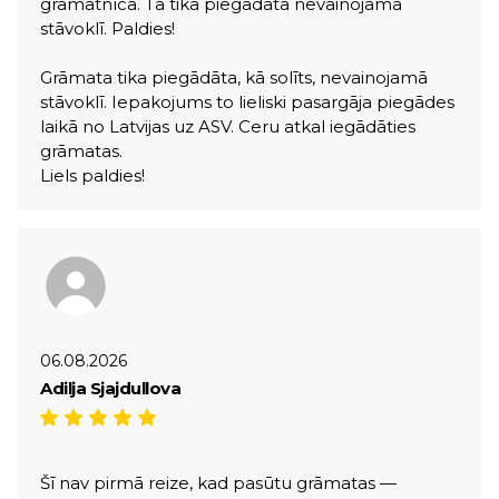
grāmatnīcā. Tā tika piegādāta nevainojamā
stāvoklī. Paldies!
Grāmata tika piegādāta, kā solīts, nevainojamā
stāvoklī. Iepakojums to lieliski pasargāja piegādes
laikā no Latvijas uz ASV. Ceru atkal iegādāties
grāmatas.
Liels paldies!
06.08.2026
Adilja Sjajdullova
Šī nav pirmā reize, kad pasūtu grāmatas —