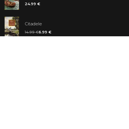
24.99 €
Citadele
14.99 €
6.99 €
Vaniļas slepkava
14.99 €
Ebrejs Suess. Simone
19.99 €
AR ATLAIDI