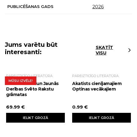
2026
PUBLICĒŠANAS GADS
Jums varētu būt
SKATĪT
interesanti:
VISU
PAREIZTICĪGO LITERATŪRA
PAREIZTICĪGO LITERATŪRA
MŪSU IZVĒLE!
Bībele. Vecās un Jaunās
Akatists cienījamajiem
Derības Svēto Rakstu
Optinas vecākajiem
grāmatas
69.99 €
0.99 €
IELIKT GROZĀ
IELIKT GROZĀ