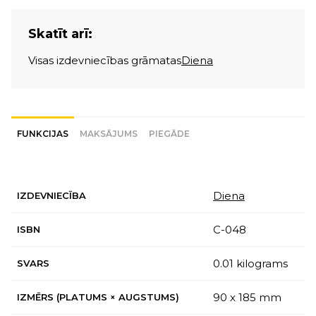
Skatīt arī:
Visas izdevniecības grāmatas
Diena
FUNKCIJAS
MAKSĀJUMS
PIEGĀDE
Diena
IZDEVNIECĪBA
С-048
ISBN
0.01 kilograms
SVARS
90 x 185 mm
IZMĒRS (PLATUMS × AUGSTUMS)