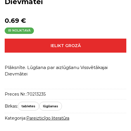
Dievmātei
0.69 €
IR NOLIKTAVĀ
IELIKT GROZĀ
Plāksnīte. Lūgšana par aizlūgšanu Vissvētākajai
Dievmātei
Preces Nr.:
70213235
Birkas:
tabletes
lūgšanas
Kategorija:
Pareizticīgo literatūra