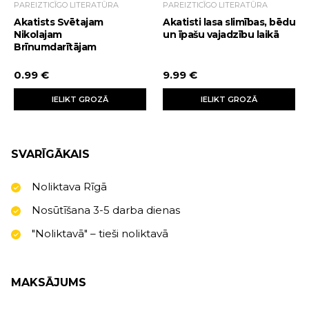
PAREIZTICĪGO LITERATŪRA
PAREIZTICĪGO LITERATŪRA
Akatists Svētajam
Akatisti lasa slimības, bēdu
Nikolajam
un īpašu vajadzību laikā
Brīnumdarītājam
0.99 €
9.99 €
IELIKT GROZĀ
IELIKT GROZĀ
SVARĪGĀKAIS
Noliktava Rīgā
Nosūtīšana 3-5 darba dienas
"Noliktavā" – tieši noliktavā
MAKSĀJUMS