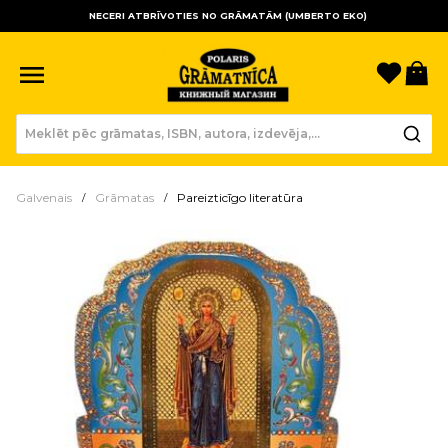
NECERI ATBRĪVOTIES NO GRĀMATĀM (UMBERTO EKO)
Sagla
Gr
Galvenais
Grāmatas
Pareizticīgo literatūra