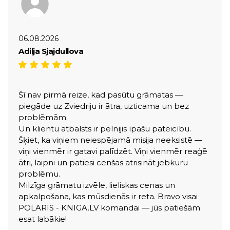
06.08.2026
Adilja Sjajdullova
Šī nav pirmā reize, kad pasūtu grāmatas —
piegāde uz Zviedriju ir ātra, uzticama un bez
problēmām.
Un klientu atbalsts ir pelnījis īpašu pateicību.
Šķiet, ka viņiem neiespējamā misija neeksistē —
viņi vienmēr ir gatavi palīdzēt. Viņi vienmēr reaģē
ātri, laipni un patiesi cenšas atrisināt jebkuru
problēmu.
Milzīga grāmatu izvēle, lieliskas cenas un
apkalpošana, kas mūsdienās ir reta. Bravo visai
POLARIS - KNIGA.LV komandai — jūs patiešām
esat labākie!