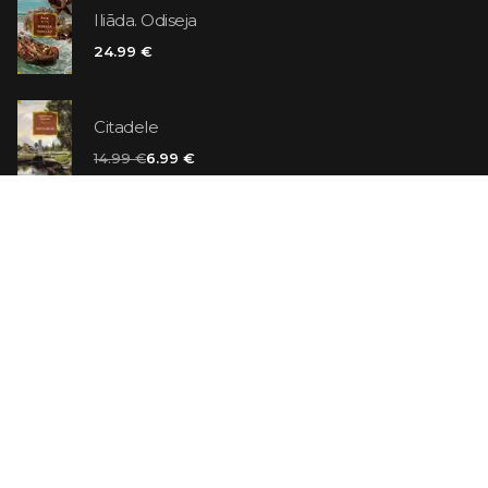
Iliāda. Odiseja
24.99 €
Citadele
14.99 €
6.99 €
Vaniļas slepkava
14.99 €
Ebrejs Suess. Simone
19.99 €
AR ATLAIDI