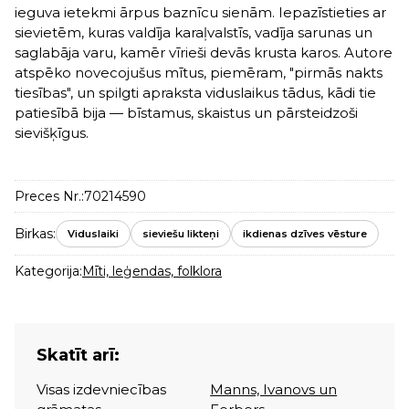
ieguva ietekmi ārpus baznīcu sienām. Iepazīstieties ar
sievietēm, kuras valdīja karaļvalstīs, vadīja sarunas un
saglabāja varu, kamēr vīrieši devās krusta karos. Autore
atspēko novecojušus mītus, piemēram, "pirmās nakts
tiesības", un spilgti apraksta viduslaikus tādus, kādi tie
patiesībā bija — bīstamus, skaistus un pārsteidzoši
sievišķīgus.
Preces Nr.:
70214590
Birkas:
Viduslaiki
sieviešu likteņi
ikdienas dzīves vēsture
Kategorija:
Mīti, leģendas, folklora
Skatīt arī:
Visas izdevniecības
Manns, Ivanovs un