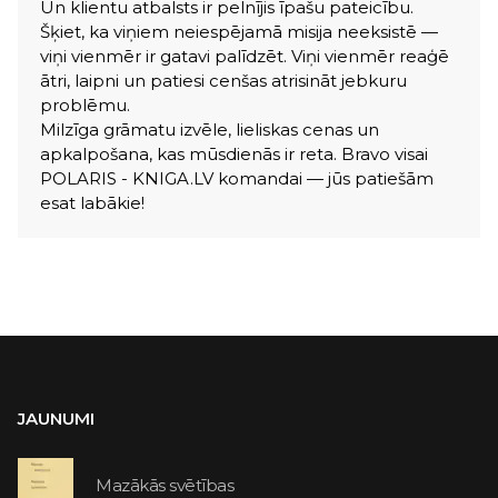
Un klientu atbalsts ir pelnījis īpašu pateicību.
Šķiet, ka viņiem neiespējamā misija neeksistē —
viņi vienmēr ir gatavi palīdzēt. Viņi vienmēr reaģē
ātri, laipni un patiesi cenšas atrisināt jebkuru
problēmu.
Milzīga grāmatu izvēle, lieliskas cenas un
apkalpošana, kas mūsdienās ir reta. Bravo visai
POLARIS - KNIGA.LV komandai — jūs patiešām
esat labākie!
JAUNUMI
Mazākās svētības