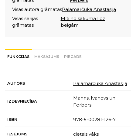
grāmatas
Ferbers
Visas autora grāmatas
Palamarčuka Anastasija
Visas sērijas
Mīti no sākuma līdz
grāmatas
beigām
FUNKCIJAS
MAKSĀJUMS
PIEGĀDE
Palamarčuka Anastasija
AUTORS
Manns, Ivanovs un
IZDEVNIECĪBA
Ferbers
978-5-00281-126-7
ISBN
cietais vāks
IESĒJUMS