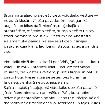
Šī grāmata atjauno sieviešu vietu viduslaiku vēsturē —
nevis kā klusām vīriešu pavadonēm, bet gan kā
augstās politikas dalībniecēm, reliģiskajām
autoritātēm, mājsaimniecēm, dumpiniecēm un savu
stāstu varonēm. Viduslaiku vēsturniece Anastasija
Palamarčuka parāda, kā sieviešu likteņi risinājās
pasaulē, kurā klans, laulība un statuss noteica gandrīz
visu.
Viduslaiki bieži tiek uzskatīti par "vīrišķīgu" laiku — karu,
karaļu un mūku hronistu laiku. Taču aiz cietokšņa
mūriem, pie klosteru vārtiem, pilsētu tirgos un pat uz
pirātu kuģu klājiem bija sievietes, bez kurām šis
laikmets vienkārši nebūtu iespējams.
Šajā aizraujošajā ceļojumā viduslaiku sieviešu pasaulē
jūs ielūkosieties sievu un māšu dzīvēs, kuru ikdienas
dzīve bija neatdalāma no viņu klana reputācijas, kā arī
"neredzamajās" zemniecēs, pilsētniecēs un tajās, kuras