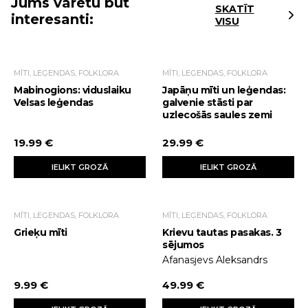
Jums varētu būt
SKATĪT
interesanti:
VISU
MĪTI, LEĢENDAS, FOLKLORA
MĪTI, LEĢENDAS, FOLKLORA
Mabinogions: viduslaiku
Japāņu mīti un leģendas:
Velsas leģendas
galvenie stāsti par
uzlecošās saules zemi
19.99 €
29.99 €
IELIKT GROZĀ
IELIKT GROZĀ
MĪTI, LEĢENDAS, FOLKLORA
MĪTI, LEĢENDAS, FOLKLORA
Grieķu mīti
Krievu tautas pasakas. 3
sējumos
Afanasjevs Aleksandrs
9.99 €
49.99 €