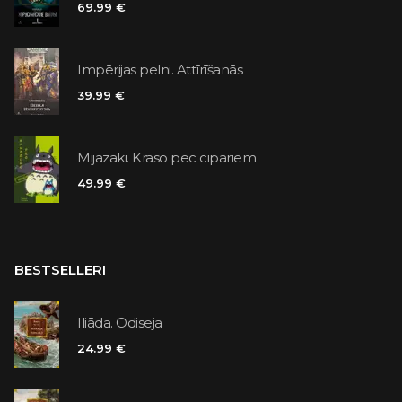
69.99 €
Impērijas pelni. Attīrīšanās
39.99 €
Mijazaki. Krāso pēc cipariem
49.99 €
BESTSELLERI
Iliāda. Odiseja
24.99 €