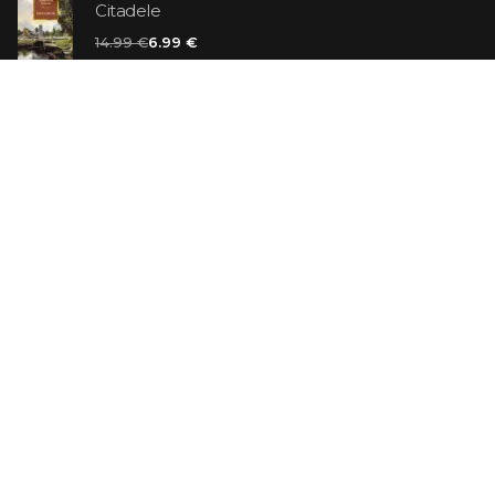
Citadele
14.99 €
6.99 €
Vaniļas slepkava
14.99 €
Ebrejs Suess. Simone
19.99 €
AR ATLAIDI
Apavu pārdevējs: Nike stāsts, kā to pastāstīja tā
dibinātājs
29.99 €
23.99 €