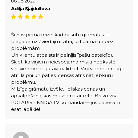
06.08.2026
Adilja Sjajdullova
Šī nav pirmā reize, kad pasūtu grāmatas —
piegāde uz Zviedriju ir ātra, uzticama un bez
problēmām.
Un klientu atbalsts ir pelnījis īpašu pateicību.
Šķiet, ka viņiem neiespējamā misija neeksistē —
viņi vienmēr ir gatavi palīdzēt. Viņi vienmēr reaģē
ātri, laipni un patiesi cenšas atrisināt jebkuru
problēmu.
Milzīga grāmatu izvēle, lieliskas cenas un
apkalpošana, kas mūsdienās ir reta. Bravo visai
POLARIS - KNIGA.LV komandai — jūs patiešām
esat labākie!