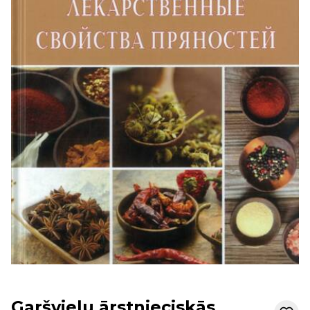
Garšvielu ārstnieciskās