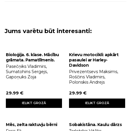
Jums varētu būt interesanti:
Bioloģija. 6. klase. Mācību
Krievu motocikli: apkārt
grāmata. Pamatlīmenis.
pasaulei ar Harley-
Davidson
Pasečņiks Vladimirs,
Sumatohins Sergejs,
Privezentsevs Maksims,
Gapoņuks Zoja
Roščins Vladimirs,
Polonskis Andrejs
29.99 €
29.99 €
IELIKT GROZĀ
IELIKT GROZĀ
Mēs, zelta raktuvju bērni
Sobakistāna. Kaulu dārzs
Frejs Eli
Terletskis Vitālijs