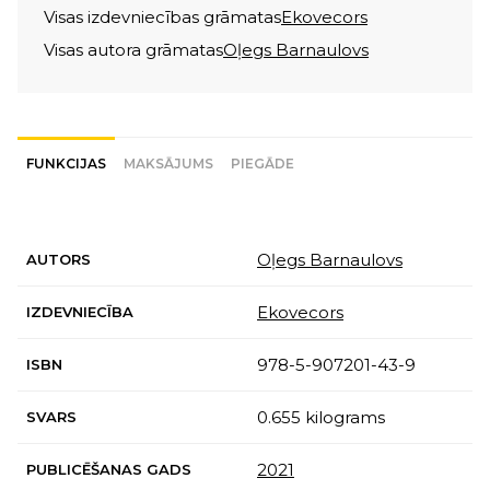
Visas izdevniecības grāmatas
Ekovecors
Visas autora grāmatas
Oļegs Barnaulovs
FUNKCIJAS
MAKSĀJUMS
PIEGĀDE
Oļegs Barnaulovs
AUTORS
Ekovecors
IZDEVNIECĪBA
978-5-907201-43-9
ISBN
0.655 kilograms
SVARS
2021
PUBLICĒŠANAS GADS