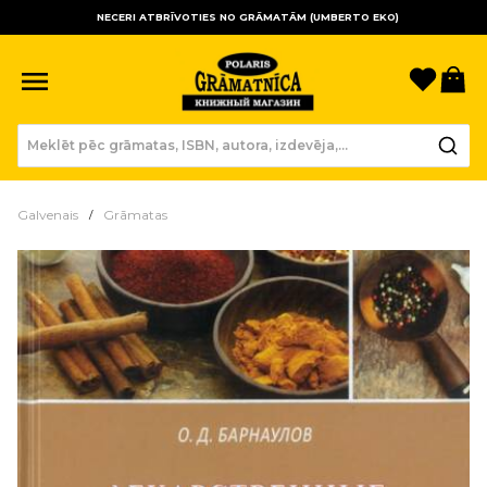
NECERI ATBRĪVOTIES NO GRĀMATĀM (UMBERTO EKO)
Sagla
Gr
Galvenais
Grāmatas