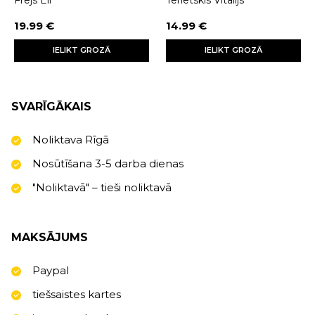
19.99 €
14.99 €
IELIKT GROZĀ
IELIKT GROZĀ
SVARĪGĀKAIS
Noliktava Rīgā
Nosūtīšana 3-5 darba dienas
"Noliktavā" – tieši noliktavā
MAKSĀJUMS
Paypal
tiešsaistes kartes