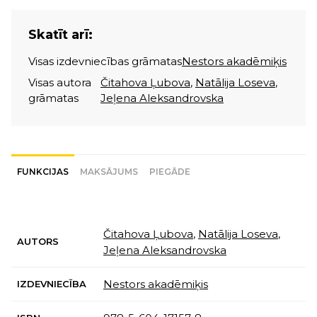
Skatīt arī:
Visas izdevniecības grāmatas
Nestors akadēmiķis
Visas autora
Čitahova Ļubova
,
Natālija Loseva
,
grāmatas
Jeļena Aleksandrovska
FUNKCIJAS
MAKSĀJUMS
PIEGĀDE
Čitahova Ļubova
,
Natālija Loseva
,
AUTORS
Jeļena Aleksandrovska
Nestors akadēmiķis
IZDEVNIECĪBA