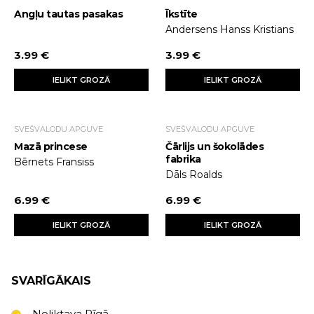
Angļu tautas pasakas
Īkstīte
Andersens Hanss Kristians
3.99 €
3.99 €
IELIKT GROZĀ
IELIKT GROZĀ
SVEŠVALODU APGUVE
SVEŠVALODU APGUVE
Mazā princese
Čārlijs un šokolādes
fabrika
Bērnets Fransiss
Dāls Roalds
6.99 €
6.99 €
IELIKT GROZĀ
IELIKT GROZĀ
SVARĪGĀKAIS
Noliktava Rīgā