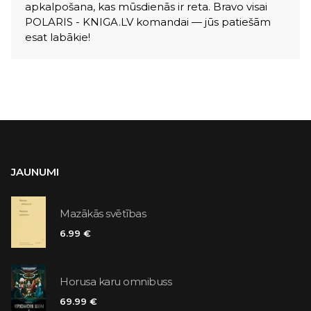
apkalpošana, kas mūsdienās ir reta. Bravo visai
POLARIS - KNIGA.LV komandai — jūs patiešām
esat labākie!
JAUNUMI
Mazākās svētības
6.99 €
Horusa karu omnibuss
69.99 €