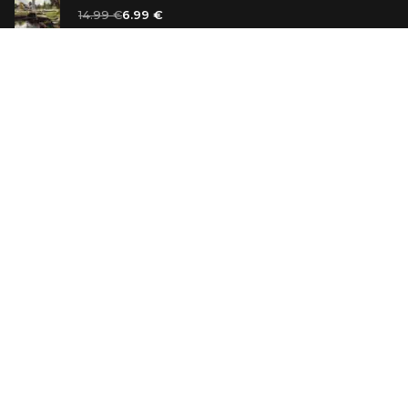
14.99 €
6.99 €
Vaniļas slepkava
14.99 €
Ebrejs Suess. Simone
19.99 €
AR ATLAIDI
Apavu pārdevējs: Nike stāsts, kā to pastāstīja tā
dibinātājs
29.99 €
23.99 €