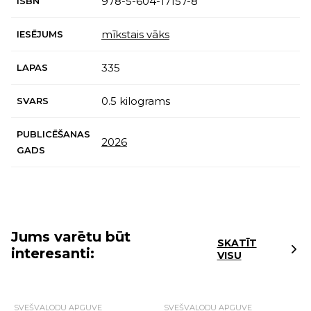
978-5-604-17157-8
ISBN
mīkstais vāks
IESĒJUMS
335
LAPAS
0.5 kilograms
SVARS
PUBLICĒŠANAS
2026
GADS
Jums varētu būt
SKATĪT
interesanti:
VISU
SVEŠVALODU APGUVE
SVEŠVALODU APGUVE