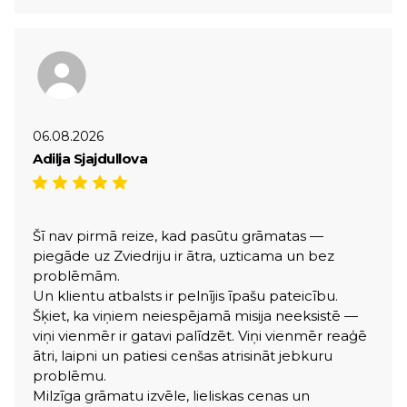
06.08.2026
Adilja Sjajdullova
Šī nav pirmā reize, kad pasūtu grāmatas —
piegāde uz Zviedriju ir ātra, uzticama un bez
problēmām.
Un klientu atbalsts ir pelnījis īpašu pateicību.
Šķiet, ka viņiem neiespējamā misija neeksistē —
viņi vienmēr ir gatavi palīdzēt. Viņi vienmēr reaģē
ātri, laipni un patiesi cenšas atrisināt jebkuru
problēmu.
Milzīga grāmatu izvēle, lieliskas cenas un