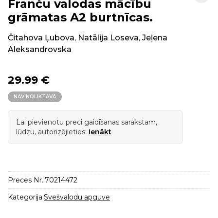
Franču valodas mācību
grāmatas A2 burtnīcas.
Čitahova Ļubova
,
Natālija Loseva
,
Jeļena
Aleksandrovska
29.99 €
NAV NOLIKTAVĀ
Lai pievienotu preci gaidīšanas sarakstam,
lūdzu, autorizējieties:
Ienākt
Preces Nr.:
70214472
Kategorija:
Svešvalodu apguve