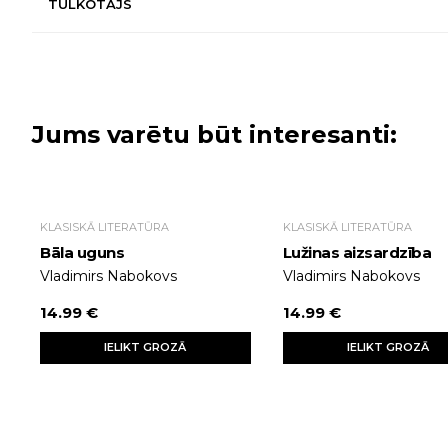
TULKOTĀJS
Jums varētu būt interesanti:
KLASISKĀ LITERATŪRA
KLASISKĀ LITERATŪRA
Bāla uguns
Lužinas aizsardzība
Vladimirs Nabokovs
Vladimirs Nabokovs
14.99 €
14.99 €
IELIKT GROZĀ
IELIKT GROZĀ