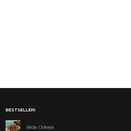
BESTSELLERI
Iliāda. Odiseja