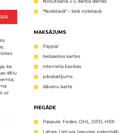
Nosūtīšana 3-5 darba dienas
"Noliktavā" – tieši noliktavā
ROZĀ
MAKSĀJUMS
es.
Paypal
s,
noties
tiešsaistes kartes
ja, ka
interneta bankas
ņas dēlu
pārskaitījums
rņemta,
jama
dāvanu karte
s uz
PIEGĀDE
Pasaule: Fedex, DHL, DPD, HRX
Latvija, Lietuva, Igaunija: pakomāti,