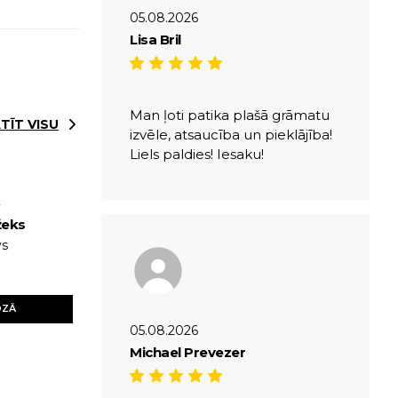
05.08.2026
Lisa Bril
Man ļoti patika plašā grāmatu
TĪT VISU
izvēle, atsaucība un pieklājība!
Liels paldies! Iesaku!
A
žeks
vs
OZĀ
05.08.2026
Michael Prevezer