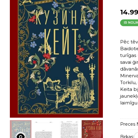
14.9
IR NOLI
Pēc tēv
Baidoti
turīgas
savai ģ
dāvanām
Minerva
Torkilu
Keita bi
jaunekļ
laimīgu
Preces N
Birkas: