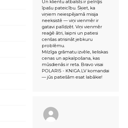
Un klientu atbalsts ir pelnījis
īpašu pateicību. Šķiet, ka
viņiem neiespējamā misija
neeksistē — viņi vienmēr ir
gatavi palīdzēt. Viņi vienmēr
reaģē ātri, laipni un patiesi
cenšas atrisināt jebkuru
problēmu.
Milzīga grāmatu izvēle, lieliskas
cenas un apkalpošana, kas
mūsdienās ir reta. Bravo visai
POLARIS - KNIGA.LV komandai
— jūs patiešām esat labākie!