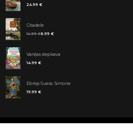
24.99 €
Citadele
14.99 €
6.99 €
Vaniļas slepkava
14.99 €
Ebrejs Suess. Simone
19.99 €