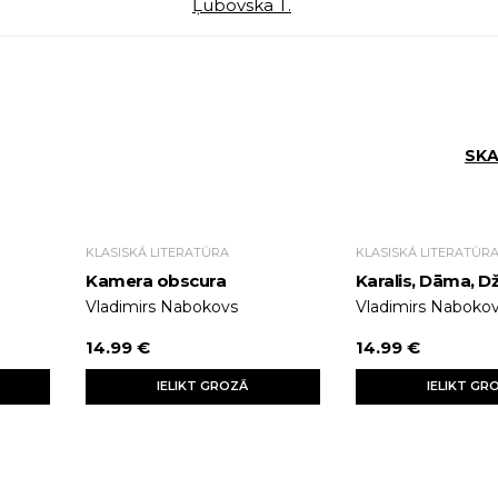
Ļubovska T.
SKA
KLASISKĀ LITERATŪRA
KLASISKĀ LITERATŪR
Kamera obscura
Karalis, Dāma, D
Vladimirs Nabokovs
Vladimirs Naboko
14.99 €
14.99 €
IELIKT GROZĀ
IELIKT GR