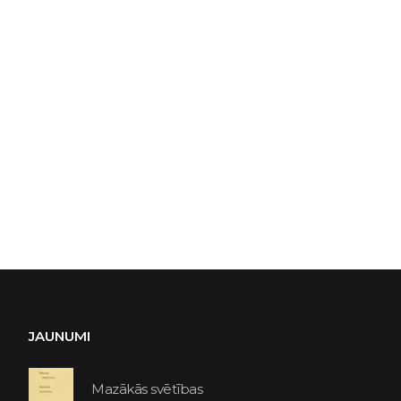
JAUNUMI
Mazākās svētības