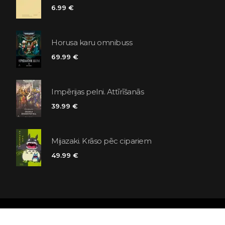
6.99 €
Horusa karu omnibuss
69.99 €
Impērijas pelni. Attīrīšanās
39.99 €
Mijazaki. Krāso pēc cipariem
49.99 €