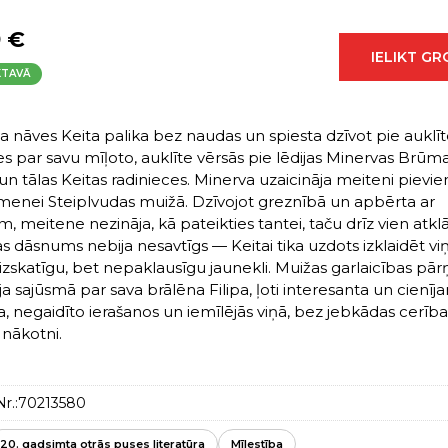
9 €
IELIKT G
KTAVĀ
a nāves Keita palika bez naudas un spiesta dzīvot pie auklīt
es par savu mīļoto, auklīte vērsās pie lēdijas Minervas Brūma
 un tālas Keitas radinieces. Minerva uzaicināja meiteni pievie
imenei Steiplvudas muižā. Dzīvojot greznībā un apbērta ar
, meitene nezināja, kā pateikties tantei, taču drīz vien atklā
s dāsnums nebija nesavtīgs — Keitai tika uzdots izklaidēt vi
, izskatīgu, bet nepaklausīgu jaunekli. Muižas garlaicības pā
ja sajūsmā par sava brālēna Filipa, ļoti interesanta un cienī
a, negaidīto ierašanos un iemīlējās viņā, bez jebkādas cerība
 nākotni.
r.:
70213580
20. gadsimta otrās puses literatūra
Mīlestība