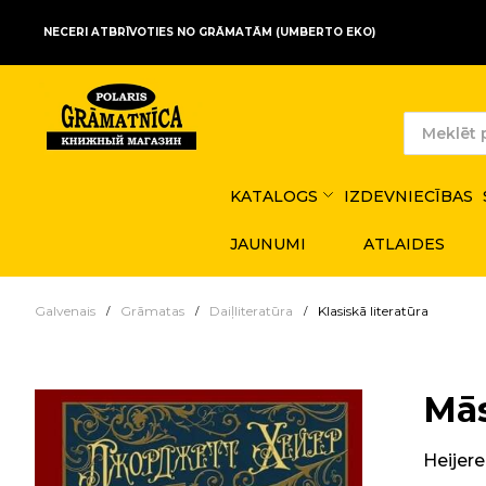
NECERI ATBRĪVOTIES NO GRĀMATĀM (UMBERTO EKO)
KATALOGS
IZDEVNIECĪBAS
JAUNUMI
ATLAIDES
Galvenais
Grāmatas
Daiļliteratūra
Klasiskā literatūra
Mās
Heijer