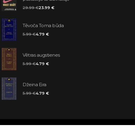
29.99 €
23.99 €
Tēvoča Toma būda
5.99 €
4.79 €
Vētras augstienes
5.99 €
4.79 €
Džeina Eira
5.99 €
4.79 €