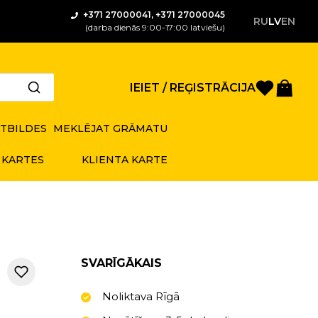
+371 27000041, +371 27000045
RU
LV
EN
(darba dienās 9:00-17:00 latviešu)
Saglabā
Gro
IEIET / REĢISTRĀCIJA
ATBILDES
MEKLĒJAT GRĀMATU
 KARTES
KLIENTA KARTE
SVARĪGĀKAIS
Noliktava Rīgā