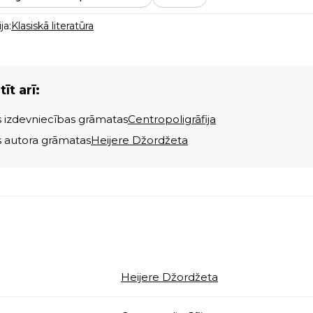
ja:
Klasiskā literatūra
īt arī:
s izdevniecības grāmatas
Centropoligrāfija
s autora grāmatas
Heijere Džordžeta
Heijere Džordžeta