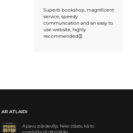
Superb bookshop, magnificent
service, speedy
communication and an easy to
use website, highly
recommended👏
AR ATLAIDI
Apavu pārdevējs: Nike stāsts, kā to
pastāstīja tā dibinātājs