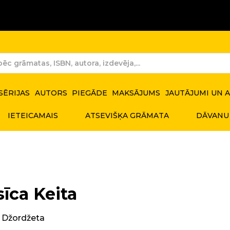
SĒRIJAS
AUTORS
PIEGĀDE
MAKSĀJUMS
JAUTĀJUMI UN 
IETEICAMAIS
ATSEVIŠĶA GRĀMATA
DĀVANU
īca Keita
e Džordžeta