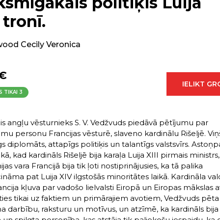
ksmīgākais politiķis Luija
 tronī.
od Cecily Veronica
 €
IELIKT G
S TIKAI
3
is angļu vēsturnieks S. V. Vedžvuds piedāvā pētījumu par
amu personu Francijas vēsturē, slaveno kardinālu Rišeljē. Viņš
s diplomāts, attapīgs politiķis un talantīgs valstsvīrs. Astoņ
kā, kad kardināls Rišeljē bija karaļa Luija XIII pirmais ministrs,
as vara Francijā bija tik ļoti nostiprinājusies, ka tā palika
ināma pat Luija XIV ilgstošās minoritātes laikā. Kardināla va
ancija kļuva par vadošo lielvalsti Eiropā un Eiropas mākslas a
ties tikai uz faktiem un primārajiem avotiem, Vedžvuds pēta 
iņa darbību, raksturu un motīvus, un atzīmē, ka kardināls bija 
 un spilgta personība, kas atstāja tik paliekošu iespaidu, ka 