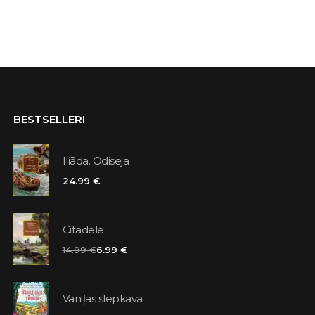
BESTSELLERI
Iliāda. Odiseja
24.99 €
Citadele
14.99 €
6.99 €
Vaniļas slepkava