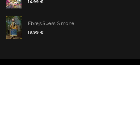
14.99 €
Ebrejs Suess. Simone
19.99 €
Veikali
Atsauksmes
Kontakti
Klienta karte
Noteikumi un nosacījumi
Meklējat grā
Piegāde
Jautājumi un 
Maksājums un atmaksa
Atsevišķa gr
Pieraksties ziņām