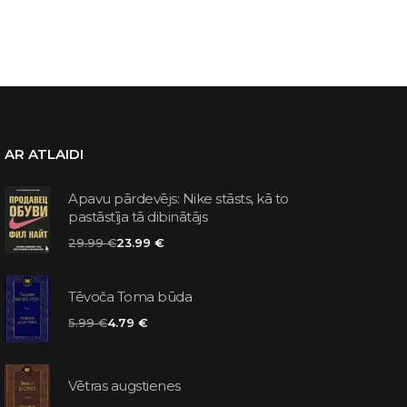
AR ATLAIDI
Apavu pārdevējs: Nike stāsts, kā to
pastāstīja tā dibinātājs
29.99 €
23.99 €
Tēvoča Toma būda
5.99 €
4.79 €
Vētras augstienes