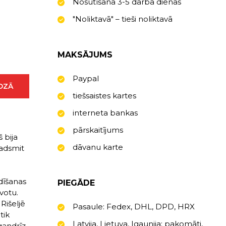
Nosūtīšana 3-5 darba dienas
"Noliktavā" – tieši noliktavā
MAKSĀJUMS
Paypal
ROZĀ
tiešsaistes kartes
interneta bankas
pārskaitījums
 bija
dāvanu karte
padsmit
ldīšanas
PIEGĀDE
votu.
Rišeljē
Pasaule: Fedex, DHL, DPD, HRX
tik
Latvija, Lietuva, Igaunija: pakomāti,
gandrīz