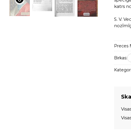
katrs n
S. V. V
nozīmīg
Preces N
Birkas:
Kategori
Skat
Visa
Visa