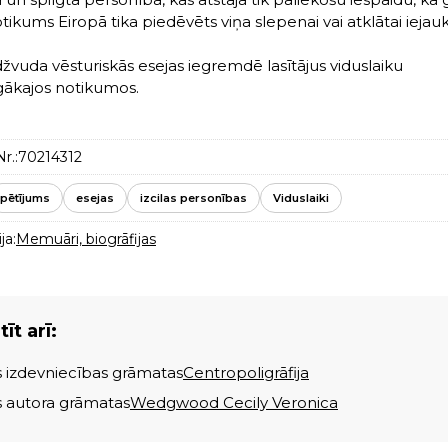
otikums Eiropā tika piedēvēts viņa slepenai vai atklātai iejau
edžvuda vēsturiskās esejas iegremdē lasītājus viduslaiku
ākajos notikumos.
r.:
70214312
pētījums
esejas
izcilas personības
Viduslaiki
ja:
Memuāri, biogrāfijas
īt arī:
s izdevniecības grāmatas
Centropoligrāfija
s autora grāmatas
Wedgwood Cecily Veronica