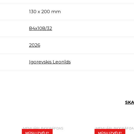
130 x 200 mm
84x108/32
2026
Igorevskis Leonīds
SKA
MEMUĀRI, BIOGRĀFIJAS
MEMUĀRI, BIOGRĀFIJA
MŪSU IZVĒLE!
MŪSU IZVĒLE!