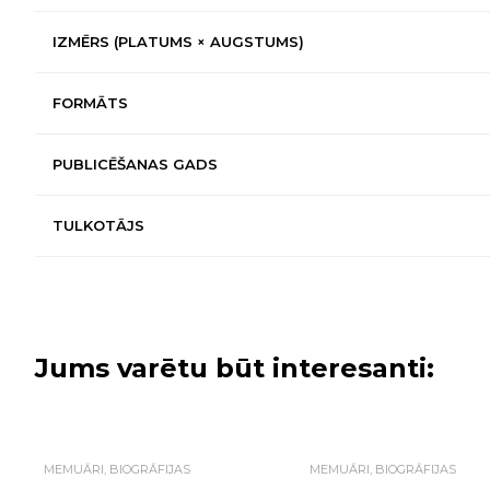
IZMĒRS (PLATUMS × AUGSTUMS)
FORMĀTS
PUBLICĒŠANAS GADS
TULKOTĀJS
Jums varētu būt interesanti:
MEMUĀRI, BIOGRĀFIJAS
MEMUĀRI, BIOGRĀFIJAS