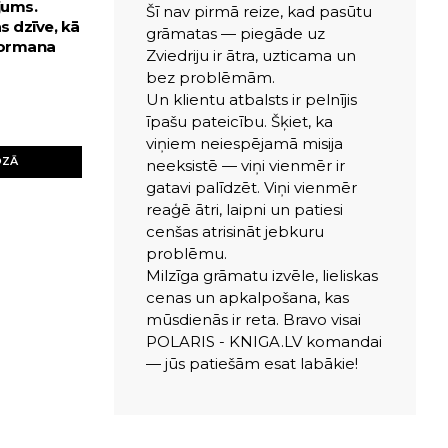
jums.
Šī nav pirmā reize, kad pasūtu
s dzīve, kā
grāmatas — piegāde uz
Dormana
Zviedriju ir ātra, uzticama un
bez problēmām.
Un klientu atbalsts ir pelnījis
īpašu pateicību. Šķiet, ka
viņiem neiespējamā misija
OZĀ
neeksistē — viņi vienmēr ir
gatavi palīdzēt. Viņi vienmēr
reaģē ātri, laipni un patiesi
cenšas atrisināt jebkuru
problēmu.
Milzīga grāmatu izvēle, lieliskas
cenas un apkalpošana, kas
mūsdienās ir reta. Bravo visai
POLARIS - KNIGA.LV komandai
— jūs patiešām esat labākie!