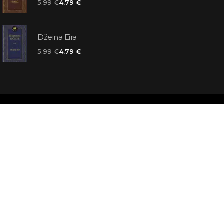
5.99 €
4.79 €
Džeina Eira
5.99 €
4.79 €
matas jums
atbildes
āmata