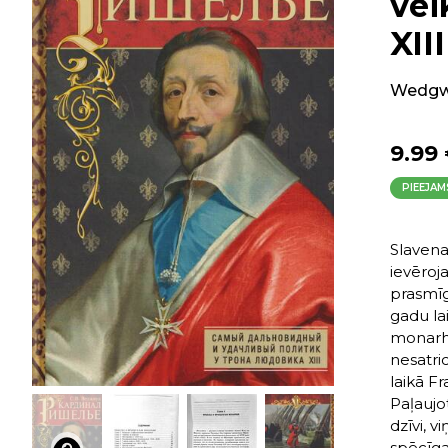
vei
XIII
Wedgwo
9.99
PIEEJAM
Slavena
ievēroj
prasmīg
gadu lai
monarhij
nesatric
laikā Fr
Paļaujo
dzīvi, v
spēcīga