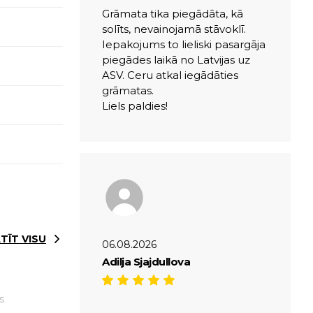
Grāmata tika piegādāta, kā
solīts, nevainojamā stāvoklī.
Iepakojums to lieliski pasargāja
piegādes laikā no Latvijas uz
ASV. Ceru atkal iegādāties
grāmatas.
Liels paldies!
TĪT VISU
06.08.2026
Adilja Sjajdullova
S