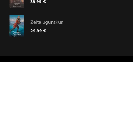
39.99 €
Zelta ugunskuri
29.99 €
Polaris grāmatnīcu ķēde
SIA «Kniga lv», Reģ. Nr. 40103225061
Lastādijas iela 16 - 12, Rīga, LV-1050, Latvija
Būsim draugi! Abonēt: