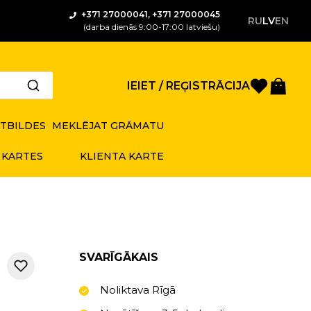
+371 27000041, +371 27000045
RU
LV
EN
(darba dienās 9:00-17:00 latviešu)
Saglabā
Gro
IEIET / REĢISTRĀCIJA
ATBILDES
MEKLĒJAT GRĀMATU
 KARTES
KLIENTA KARTE
SVARĪGĀKAIS
Noliktava Rīgā