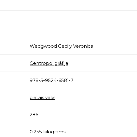
Wedgwood Cecily Veronica
Centropoligrāfija
978-5-9524-6581-7
cietais vāks
286
0.255 kilograms