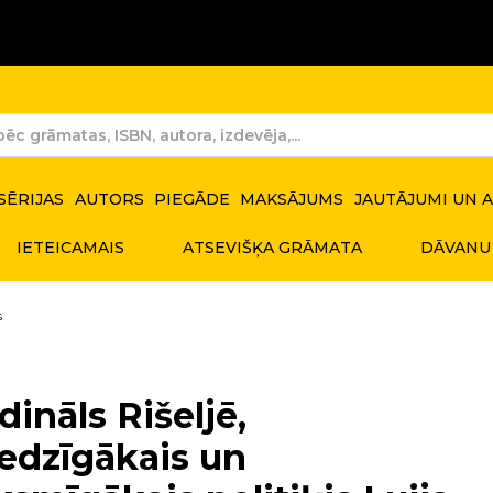
SĒRIJAS
AUTORS
PIEGĀDE
MAKSĀJUMS
JAUTĀJUMI UN 
IETEICAMAIS
ATSEVIŠĶA GRĀMATA
DĀVANU
s
dināls Rišeljē,
redzīgākais un