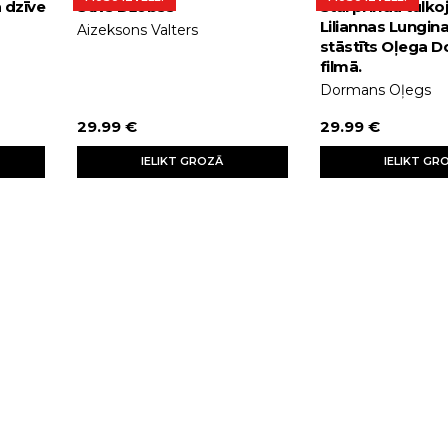
a dzīve
Stīvs Džobss
Starprindu tulko
Liliannas Lungina
Aizeksons Valters
stāstīts Oļega 
filmā.
Dormans Oļegs
29.99 €
29.99 €
IELIKT GROZĀ
IELIKT GR