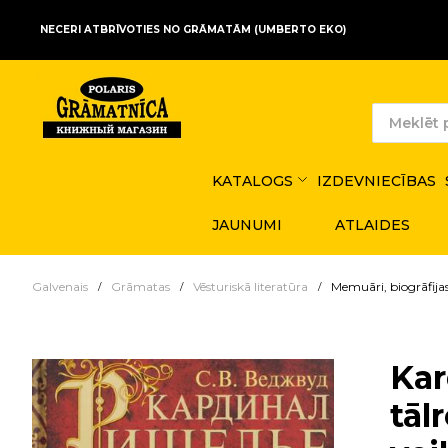
NECERI ATBRĪVOTIES NO GRĀMATĀM (UMBERTO EKO)
KATALOGS
IZDEVNIECĪBAS
JAUNUMI
ATLAIDES
Galvenais
Grāmatas
Vēsturiskā literatūra
Memuāri, biogrāfija
Kar
tāl