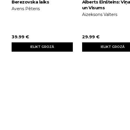
Berezovska laiks
Alberts Einšteins: Viņ
un Visums
Avens Pēteris
Aizeksons Valters
39.99 €
29.99 €
IELIKT GROZĀ
IELIKT GROZĀ