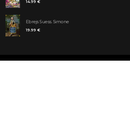
14.99 €
Ebrejs Suess. Simone
19.99 €
Veikali
Atsauksmes
Kontakti
Klienta karte
Noteikumi un nosacījumi
Meklējat grā
Piegāde
Jautājumi un 
Maksājums un atmaksa
Atsevišķa gr
Pieraksties ziņām