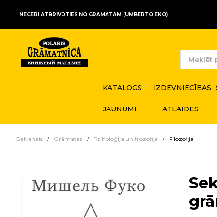
NECERI ATBRĪVOTIES NO GRĀMATĀM (UMBERTO EKO)
KATALOGS
IZDEVNIECĪBAS
JAUNUMI
ATLAIDES
Galvenais
Grāmatas
Psiholoģija un filozofija
Filozofija
Sek
grā