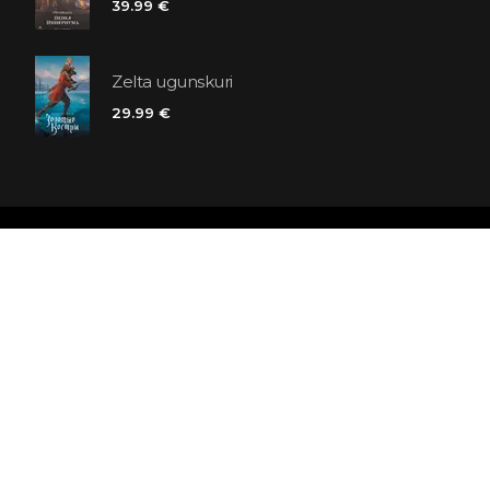
39.99 €
Zelta ugunskuri
29.99 €
Polaris grāmatnīcu ķēde
SIA «Kniga lv», Reģ. Nr. 40103225061
Lastādijas iela 16 - 12, Rīga, LV-1050, Latvija
Būsim draugi! Abonēt: