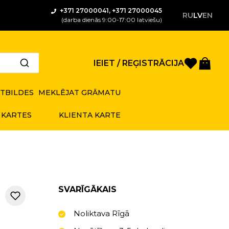
+371 27000041, +371 27000045
RU
LV
EN
(darba dienās 9:00-17:00 latviešu)
Saglabā
Gro
IEIET / REĢISTRĀCIJA
ATBILDES
MEKLĒJAT GRĀMATU
 KARTES
KLIENTA KARTE
SVARĪGĀKAIS
Noliktava Rīgā