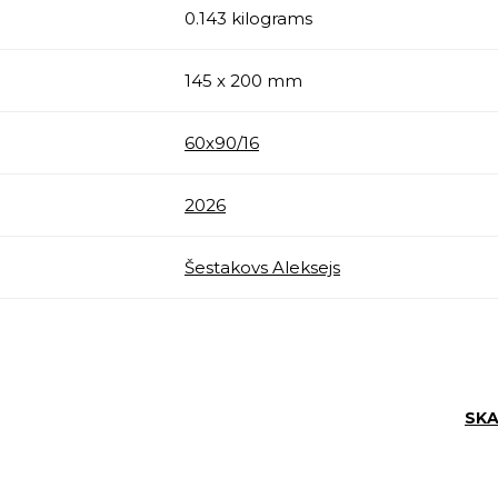
0.143 kilograms
145 x 200 mm
60х90/16
2026
Šestakovs Aleksejs
SKA