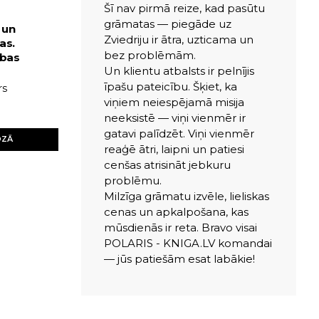
Šī nav pirmā reize, kad pasūtu
grāmatas — piegāde uz
 un
Zviedriju ir ātra, uzticama un
as.
bez problēmām.
ības
Un klientu atbalsts ir pelnījis
īpašu pateicību. Šķiet, ka
rs
viņiem neiespējamā misija
neeksistē — viņi vienmēr ir
gatavi palīdzēt. Viņi vienmēr
OZĀ
reaģē ātri, laipni un patiesi
cenšas atrisināt jebkuru
problēmu.
Milzīga grāmatu izvēle, lieliskas
cenas un apkalpošana, kas
mūsdienās ir reta. Bravo visai
POLARIS - KNIGA.LV komandai
— jūs patiešām esat labākie!