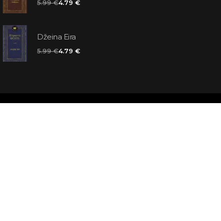
5.99 €
4.79 €
Džeina Eira
5.99 €
4.79 €
matas jums
atbildes
āmata