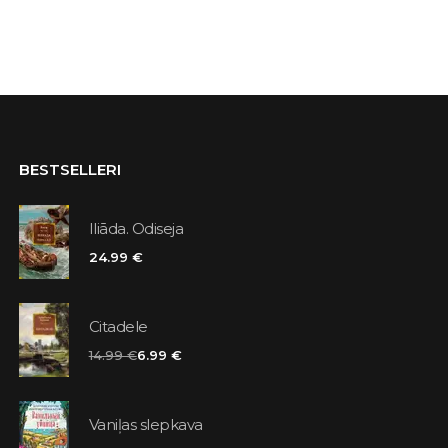
BESTSELLERI
Iliāda. Odiseja
24.99 €
Citadele
14.99 €
6.99 €
Vaniļas slepkava