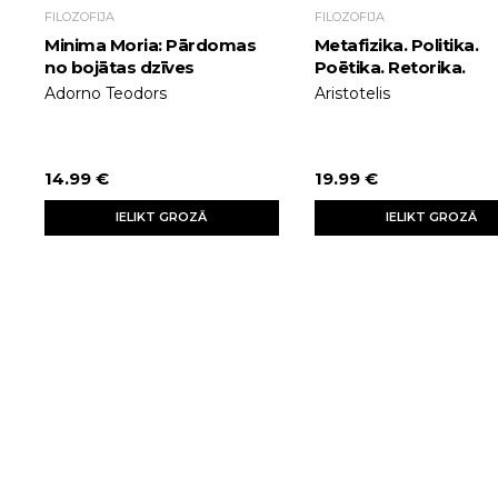
FILOZOFIJA
FILOZOFIJA
Minima Moria: Pārdomas
Metafizika. Politika.
no bojātas dzīves
Poētika. Retorika.
Adorno Teodors
Aristotelis
14.99 €
19.99 €
IELIKT GROZĀ
IELIKT GROZĀ