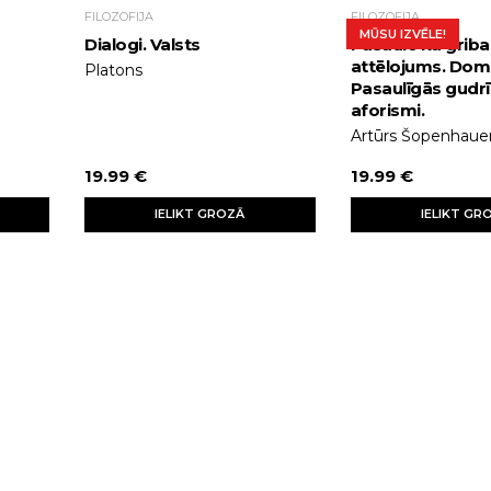
FILOZOFIJA
FILOZOFIJA
MŪSU IZVĒLE!
Dialogi. Valsts
Pasaule kā griba
attēlojums. Dom
Platons
Pasaulīgās gudr
aforismi.
Artūrs Šopenhaue
19.99 €
19.99 €
IELIKT GROZĀ
IELIKT GR