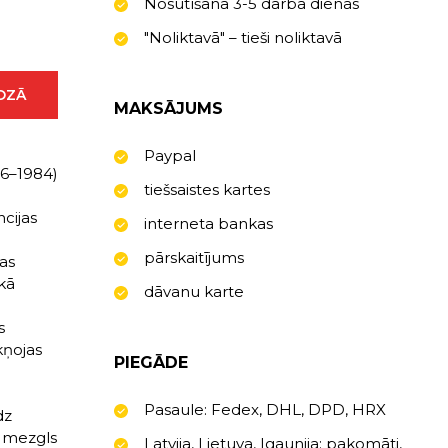
Nosūtīšana 3-5 darba dienas
"Noliktavā" – tieši noliktavā
ROZĀ
MAKSĀJUMS
Paypal
26–1984)
tiešsaistes kartes
cijas
interneta bankas
pārskaitījums
kas
kā
dāvanu karte
s
kņojas
PIEGĀDE
Pasaule: Fedex, DHL, DPD, HRX
dz
s mezgls
Latvija, Lietuva, Igaunija: pakomāti,