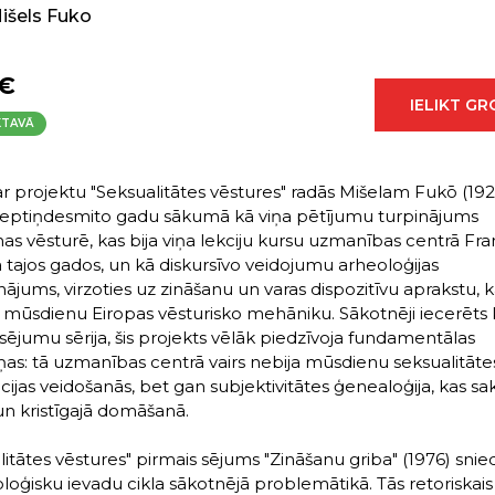
išels Fuko
 €
IELIKT G
KTAVĀ
ar projektu "Seksualitātes vēstures" radās Mišelam Fukō (19
 septiņdesmito gadu sākumā kā viņa pētījumu turpinājums
as vēsturē, kas bija viņa lekciju kursu uzmanības centrā Fran
 tajos gados, un kā diskursīvo veidojumu arheoloģijas
nājums, virzoties uz zināšanu un varas dispozitīvu aprakstu, 
 mūsdienu Eiropas vēsturisko mehāniku. Sākotnēji iecerēts 
 sējumu sērija, šis projekts vēlāk piedzīvoja fundamentālas
as: tā uzmanības centrā vairs nebija mūsdienu seksualitāte
ijas veidošanās, bet gan subjektivitātes ģenealoģija, kas sa
un kristīgajā domāšanā.
litātes vēstures" pirmais sējums "Zināšanu griba" (1976) snie
oģisku ievadu cikla sākotnējā problemātikā. Tās retoriskai