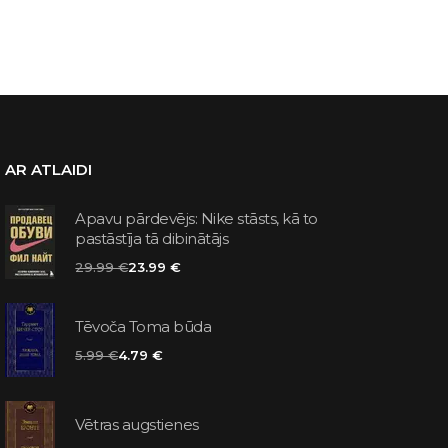
AR ATLAIDI
Apavu pārdevējs: Nike stāsts, kā to
pastāstīja tā dibinātājs
29.99 €
23.99 €
Tēvoča Toma būda
5.99 €
4.79 €
Vētras augstienes