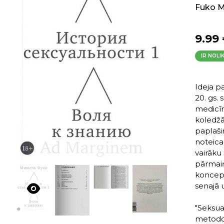
Fuko M
9.99
IR NOLI
Ideja p
20. gs.
medicīn
koledžā
paplaši
noteica
vairāku
pārmaiņ
koncepc
senajā 
"Seksua
metodol