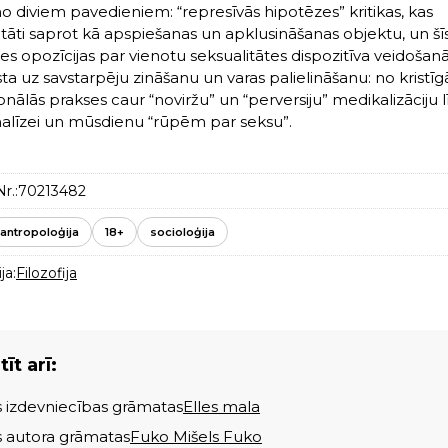
no diviem pavedieniem: “represīvās hipotēzes” kritikas, kas
itāti saprot kā apspiešanas un apklusināšanas objektu, un šī
s opozīcijas par vienotu seksualitātes dispozitīva veidošanās 
sta uz savstarpēju zināšanu un varas palielināšanu: no kristīg
onālās prakses caur “noviržu” un “perversiju” medikalizāciju l
alīzei un mūsdienu “rūpēm par seksu”.
r.:
70213482
antropoloģija
18+
socioloģija
ja:
Filozofija
īt arī:
s izdevniecības grāmatas
Elles mala
s autora grāmatas
Fuko Mišels Fuko