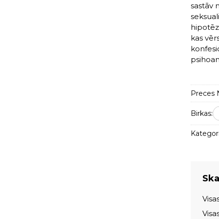
sastāv 
seksual
hipotēze
kas vēr
konfesi
psihoan
Preces N
Birkas:
Kategori
Skat
Visa
Visa