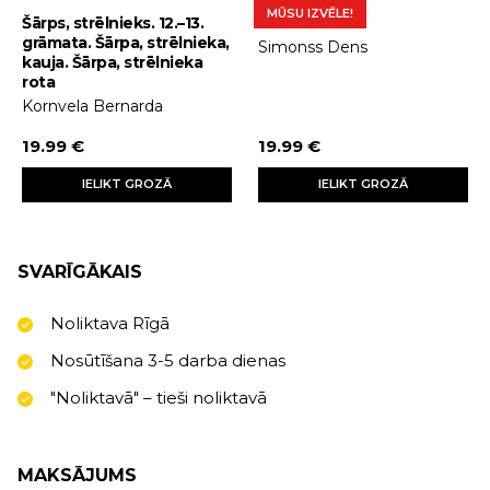
MŪSU IZVĒLE!
Šārps, strēlnieks. 12.–13.
Terors
grāmata. Šārpa, strēlnieka,
Simonss Dens
kauja. Šārpa, strēlnieka
rota
Kornvela Bernarda
19.99 €
19.99 €
IELIKT GROZĀ
IELIKT GROZĀ
SVARĪGĀKAIS
Noliktava Rīgā
Nosūtīšana 3-5 darba dienas
"Noliktavā" – tieši noliktavā
MAKSĀJUMS