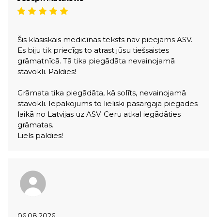
Šis klasiskais medicīnas teksts nav pieejams ASV.
Es biju tik priecīgs to atrast jūsu tiešsaistes
grāmatnīcā. Tā tika piegādāta nevainojamā
stāvoklī. Paldies!
Grāmata tika piegādāta, kā solīts, nevainojamā
stāvoklī. Iepakojums to lieliski pasargāja piegādes
laikā no Latvijas uz ASV. Ceru atkal iegādāties
grāmatas.
Liels paldies!
06.08.2026