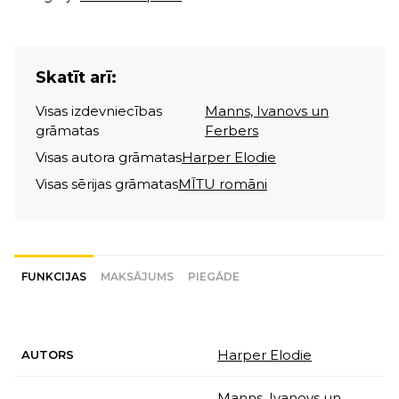
Skatīt arī:
Visas izdevniecības
Manns, Ivanovs un
grāmatas
Ferbers
Visas autora grāmatas
Harper Elodie
Visas sērijas grāmatas
MĪTU romāni
FUNKCIJAS
MAKSĀJUMS
PIEGĀDE
Harper Elodie
AUTORS
Manns, Ivanovs un