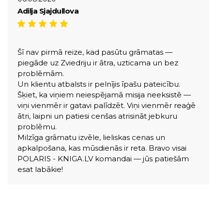
Adilja Sjajdullova
Šī nav pirmā reize, kad pasūtu grāmatas —
piegāde uz Zviedriju ir ātra, uzticama un bez
problēmām.
Un klientu atbalsts ir pelnījis īpašu pateicību.
Šķiet, ka viņiem neiespējamā misija neeksistē —
viņi vienmēr ir gatavi palīdzēt. Viņi vienmēr reaģē
ātri, laipni un patiesi cenšas atrisināt jebkuru
problēmu.
Milzīga grāmatu izvēle, lieliskas cenas un
apkalpošana, kas mūsdienās ir reta. Bravo visai
POLARIS - KNIGA.LV komandai — jūs patiešām
esat labākie!