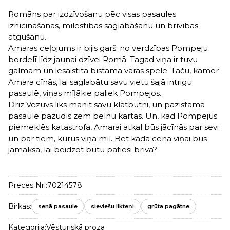
Romāns par izdzīvošanu pēc visas pasaules
iznīcināšanas, mīlestības saglabāšanu un brīvības
atgūšanu.
Amaras ceļojums ir bijis garš: no verdzības Pompeju
bordelī līdz jaunai dzīvei Romā. Tagad viņa ir tuvu
galmam un iesaistīta bīstamā varas spēlē. Taču, kamēr
Amara cīnās, lai saglabātu savu vietu šajā intrigu
pasaulē, viņas mīļākie paliek Pompejos.
Drīz Vezuvs liks manīt savu klātbūtni, un pazīstamā
pasaule pazudīs zem pelnu kārtas. Un, kad Pompejus
piemeklēs katastrofa, Amarai atkal būs jācīnās par sevi
un par tiem, kurus viņa mīl. Bet kāda cena viņai būs
jāmaksā, lai beidzot būtu patiesi brīva?
Preces Nr.:
70214578
Birkas:
senā pasaule
sieviešu likteņi
grūta pagātne
Kategorija:
Vēsturiskā proza