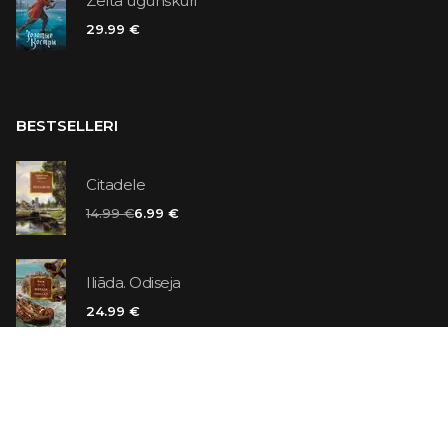
Zelta ugunskuri
29.99 €
BESTSELLERI
Citadele
14.99 €
6.99 €
Iliāda. Odiseja
24.99 €
Vaniļas slepkava
14.99 €