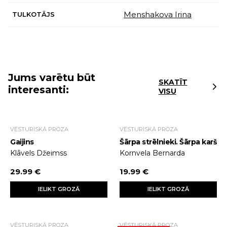
Menshakova Irina
TULKOTĀJS
Jums varētu būt
SKATĪT
interesanti:
VISU
VĒSTURISKĀ PROZA
VĒSTURISKĀ PROZA
Gaijins
Šārpa strēlnieki. Šārpa karš
Klāvels Džeimss
Kornvela Bernarda
29.99 €
19.99 €
IELIKT GROZĀ
IELIKT GROZĀ
VĒSTURISKĀ PROZA
VĒSTURISKĀ PROZA