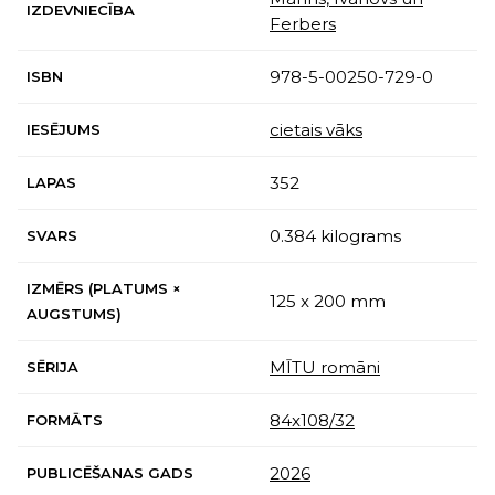
IZDEVNIECĪBA
Ferbers
978-5-00250-729-0
ISBN
cietais vāks
IESĒJUMS
352
LAPAS
0.384 kilograms
SVARS
IZMĒRS (PLATUMS ×
125 x 200 mm
AUGSTUMS)
MĪTU romāni
SĒRIJA
84x108/32
FORMĀTS
2026
PUBLICĒŠANAS GADS