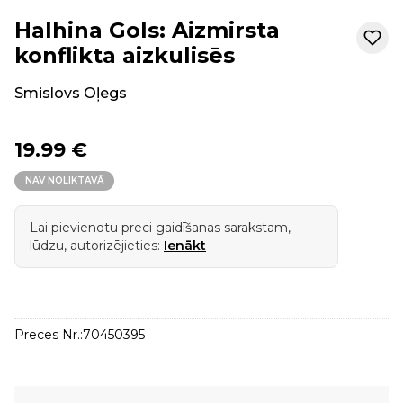
Halhina Gols: Aizmirsta
konflikta aizkulisēs
Smislovs Oļegs
19.99 €
NAV NOLIKTAVĀ
Lai pievienotu preci gaidīšanas sarakstam,
lūdzu, autorizējieties:
Ienākt
Preces Nr.:
70450395