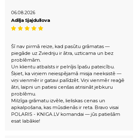
06.08.2026
Adilja Sjajdullova
Šī nav pirmā reize, kad pasūtu grāmatas —
piegāde uz Zviedriju ir ātra, uzticama un bez
problēmām.
Un klientu atbalsts ir pelnījis īpašu pateicību.
Šķiet, ka viņiem neiespējamā misija neeksistē —
viņi vienmēr ir gatavi palīdzēt. Viņi vienmēr reaģē
ātri, laipni un patiesi cenšas atrisināt jebkuru
problēmu.
Milzīga grāmatu izvēle, lieliskas cenas un
apkalpošana, kas mūsdienās ir reta. Bravo visai
POLARIS - KNIGA.LV komandai — jūs patiešām
esat labākie!