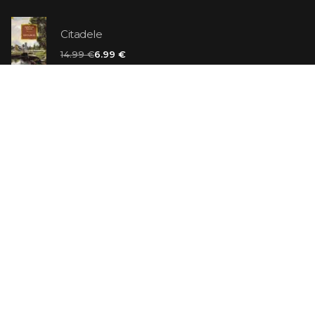
Citadele
14.99 €
6.99 €
Vaniļas slepkava
14.99 €
Ebrejs Suess. Simone
19.99 €
AR ATLAIDI
Apavu pārdevējs: Nike stāsts, kā to pastāstīja tā
dibinātājs