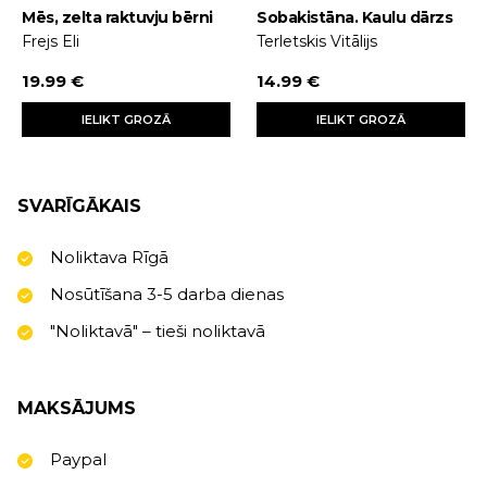
Mēs, zelta raktuvju bērni
Sobakistāna. Kaulu dārzs
Frejs Eli
Terletskis Vitālijs
19.99 €
14.99 €
IELIKT GROZĀ
IELIKT GROZĀ
SVARĪGĀKAIS
Noliktava Rīgā
Nosūtīšana 3-5 darba dienas
"Noliktavā" – tieši noliktavā
MAKSĀJUMS
Paypal