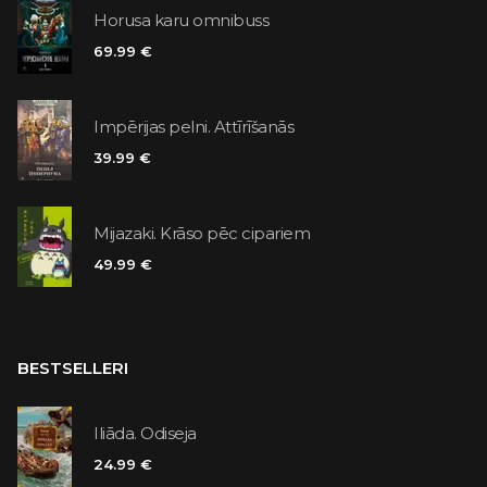
Horusa karu omnibuss
69.99 €
Impērijas pelni. Attīrīšanās
39.99 €
Mijazaki. Krāso pēc cipariem
49.99 €
BESTSELLERI
Iliāda. Odiseja
24.99 €