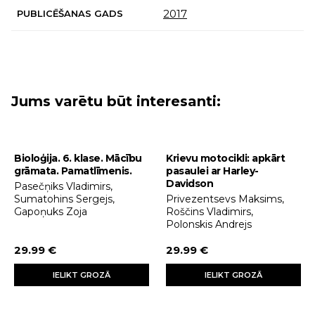
2017
PUBLICĒŠANAS GADS
Jums varētu būt interesanti:
Bioloģija. 6. klase. Mācību
Krievu motocikli: apkārt
grāmata. Pamatlīmenis.
pasaulei ar Harley-
Davidson
Pasečņiks Vladimirs,
Sumatohins Sergejs,
Privezentsevs Maksims,
Gapoņuks Zoja
Roščins Vladimirs,
Polonskis Andrejs
29.99 €
29.99 €
IELIKT GROZĀ
IELIKT GROZĀ