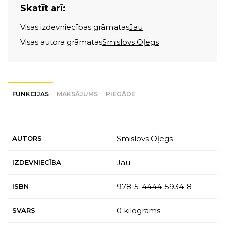
Skatīt arī:
Visas izdevniecības grāmatas
Jau
Visas autora grāmatas
Smislovs Oļegs
FUNKCIJAS
MAKSĀJUMS
PIEGĀDE
Smislovs Oļegs
AUTORS
Jau
IZDEVNIECĪBA
978-5-4444-5934-8
ISBN
0 kilograms
SVARS