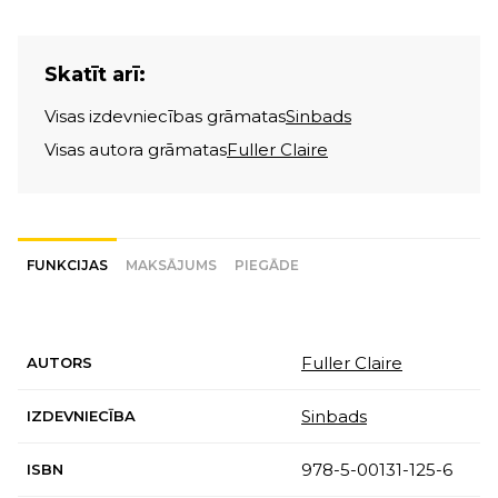
Skatīt arī:
Visas izdevniecības grāmatas
Sinbads
Visas autora grāmatas
Fuller Claire
FUNKCIJAS
MAKSĀJUMS
PIEGĀDE
Fuller Claire
AUTORS
Sinbads
IZDEVNIECĪBA
978-5-00131-125-6
ISBN