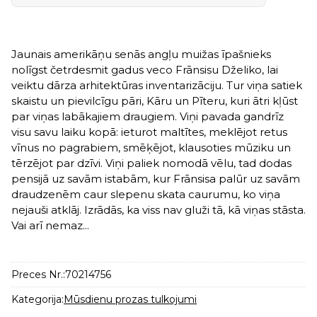
Jaunais amerikāņu senās angļu muižas īpašnieks
nolīgst četrdesmit gadus veco Frānsisu Dželiko, lai
veiktu dārza arhitektūras inventarizāciju. Tur viņa satiek
skaistu un pievilcīgu pāri, Kāru un Pīteru, kuri ātri kļūst
par viņas labākajiem draugiem. Viņi pavada gandrīz
visu savu laiku kopā: ieturot maltītes, meklējot retus
vīnus no pagrabiem, smēķējot, klausoties mūziku un
tērzējot par dzīvi. Viņi paliek nomodā vēlu, tad dodas
pensijā uz savām istabām, kur Frānsisa palūr uz savām
draudzenēm caur slepenu skata caurumu, ko viņa
nejauši atklāj. Izrādās, ka viss nav gluži tā, kā viņas stāsta.
Vai arī nemaz...
Preces Nr.:
70214756
Kategorija:
Mūsdienu prozas tulkojumi