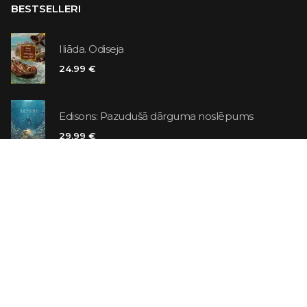
BESTSELLERI
Iliāda. Odiseja
24.99 €
Edisons: Pazudušā dārguma noslēpums
29.99 €
Citadele
14.99 €
6.99 €
Vaniļas slepkava
14.99 €