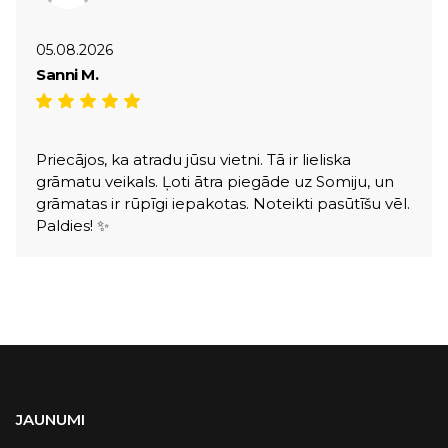
05.08.2026
Sanni M.
Priecājos, ka atradu jūsu vietni. Tā ir lieliska
grāmatu veikals. Ļoti ātra piegāde uz Somiju, un
grāmatas ir rūpīgi iepakotas. Noteikti pasūtīšu vēl.
Paldies! ✨
JAUNUMI