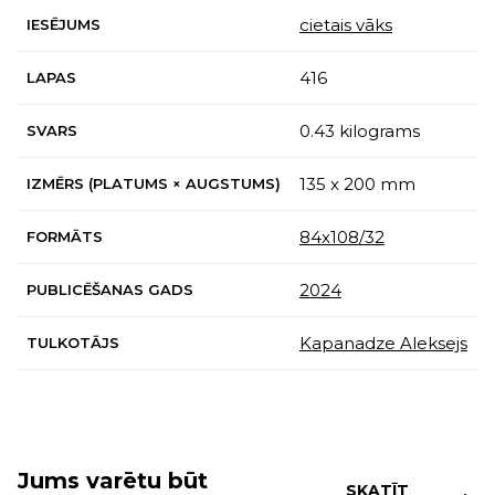
cietais vāks
IESĒJUMS
416
LAPAS
0.43 kilograms
SVARS
135 x 200 mm
IZMĒRS (PLATUMS × AUGSTUMS)
84х108/32
FORMĀTS
2024
PUBLICĒŠANAS GADS
Kapanadze Aleksejs
TULKOTĀJS
Jums varētu būt
SKATĪT