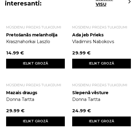
interesanti:
VISU
MŪSDIENU PROZAS TULKOJUMI
MŪSDIENU PROZAS TULKOJUMI
Pretošanās melanholija
Ada jeb Prieks
Krasznahorkai Laszlo
Vladimirs Nabokovs
14.99 €
29.99 €
IELIKT GROZĀ
IELIKT GROZĀ
MŪSDIENU PROZAS TULKOJUMI
MŪSDIENU PROZAS TULKOJUMI
Mazais draugs
Slepenā vēsture
Donna Tartta
Donna Tartta
29.99 €
24.99 €
IELIKT GROZĀ
IELIKT GROZĀ