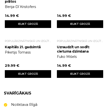
prātos
Berija-Dī Kristofers
14.99 €
14.99 €
IELIKT GROZĀ
IELIKT GROZĀ
POPULĀRZINĀTNISKĀ UN IZGLĪTOJOŠĀ LITERATŪRA
POPULĀRZINĀTNISKĀ UN IZGLĪTOJOŠĀ LITERATŪRA
Kapitāls 21. gadsimtā
Uzraudzīt un sodīt:
cietuma dzimšana
Piketijs Tomass
Fuko Mišels
29.99 €
14.99 €
IELIKT GROZĀ
IELIKT GROZĀ
SVARĪGĀKAIS
Noliktava Rīgā