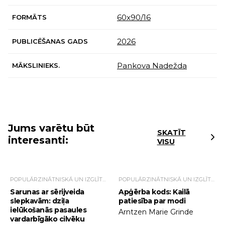
60x90/16
FORMĀTS
2026
PUBLICĒŠANAS GADS
Pankova Nadežda
MĀKSLINIEKS.
Jums varētu būt
SKATĪT
interesanti:
VISU
POPULĀRZINĀTNISKĀ UN IZGLĪTOJOŠĀ LITERATŪRA
POPULĀRZINĀTNISKĀ UN IZGLĪTOJOŠĀ LITERATŪRA
Sarunas ar sērijveida
Apģērba kods: Kailā
slepkavām: dziļa
patiesība par modi
ielūkošanās pasaules
Arntzen Marie Grinde
vardarbīgāko cilvēku