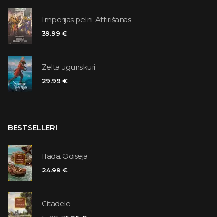
Impērijas pelni. Attīrīšanās
39.99 €
Zelta ugunskuri
29.99 €
BESTSELLERI
Iliāda. Odiseja
24.99 €
Citadele