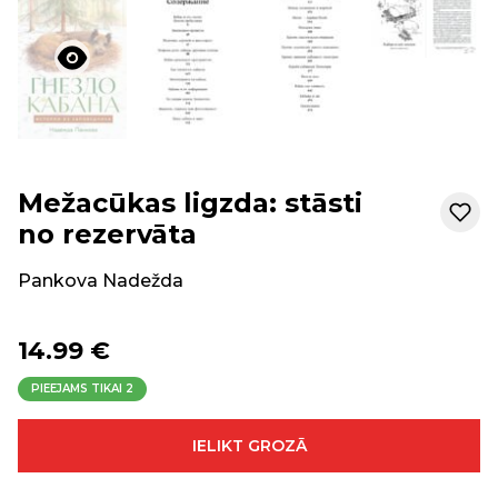
Mežacūkas ligzda: stāsti
no rezervāta
Pankova Nadežda
14.99 €
PIEEJAMS TIKAI
2
IELIKT GROZĀ