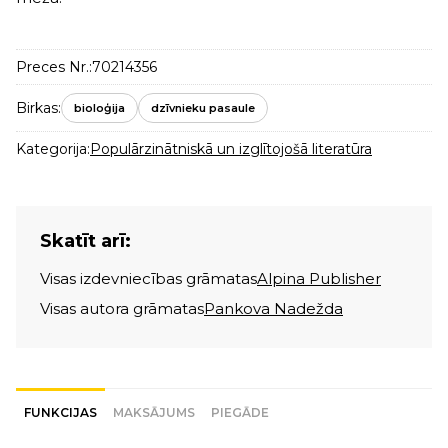
Preces Nr.:
70214356
Birkas:
bioloģija
dzīvnieku pasaule
Kategorija:
Populārzinātniskā un izglītojošā literatūra
Skatīt arī:
Visas izdevniecības grāmatas
Alpina Publisher
Visas autora grāmatas
Pankova Nadežda
FUNKCIJAS
MAKSĀJUMS
PIEGĀDE