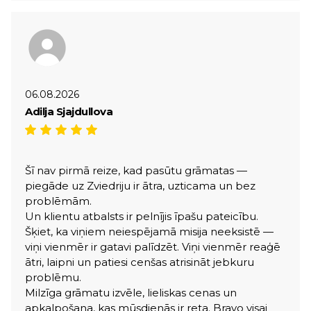
06.08.2026
Adilja Sjajdullova
Šī nav pirmā reize, kad pasūtu grāmatas —
piegāde uz Zviedriju ir ātra, uzticama un bez
problēmām.
Un klientu atbalsts ir pelnījis īpašu pateicību.
Šķiet, ka viņiem neiespējamā misija neeksistē —
viņi vienmēr ir gatavi palīdzēt. Viņi vienmēr reaģē
ātri, laipni un patiesi cenšas atrisināt jebkuru
problēmu.
Milzīga grāmatu izvēle, lieliskas cenas un
apkalpošana, kas mūsdienās ir reta. Bravo visai