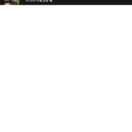
14.99 €
6.99 €
Vaniļas slepkava
14.99 €
Ebrejs Suess. Simone
19.99 €
AR ATLAIDI
Apavu pārdevējs: Nike stāsts, kā to pastāstīja tā
dibinātājs
29.99 €
23.99 €