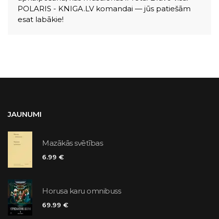
POLARIS - KNIGA.LV komandai — jūs patiešām
esat labākie!
JAUNUMI
Mazākās svētības
6.99 €
Horusa karu omnibuss
69.99 €