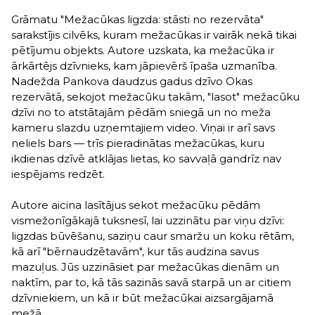
Grāmatu "Mežacūkas ligzda: stāsti no rezervāta"
sarakstījis cilvēks, kuram mežacūkas ir vairāk nekā tikai
pētījumu objekts. Autore uzskata, ka mežacūka ir
ārkārtējs dzīvnieks, kam jāpievērš īpaša uzmanība.
Nadežda Pankova daudzus gadus dzīvo Okas
rezervātā, sekojot mežacūku takām, "lasot" mežacūku
dzīvi no to atstātajām pēdām sniegā un no meža
kameru slazdu uzņemtajiem video. Viņai ir arī savs
neliels bars — trīs pieradinātas mežacūkas, kuru
ikdienas dzīvē atklājas lietas, ko savvaļā gandrīz nav
iespējams redzēt.
Autore aicina lasītājus sekot mežacūku pēdām
vismežonīgākajā tuksnesī, lai uzzinātu par viņu dzīvi:
ligzdas būvēšanu, saziņu caur smaržu un koku rētām,
kā arī "bērnaudzētavām", kur tās audzina savus
mazuļus. Jūs uzzināsiet par mežacūkas dienām un
naktīm, par to, kā tās sazinās savā starpā un ar citiem
dzīvniekiem, un kā ir būt mežacūkai aizsargājamā
mežā.