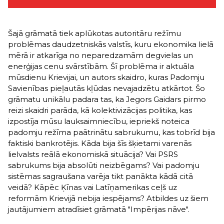
Šajā grāmatā tiek aplūkotas autoritāru režīmu
problēmas daudzetniskās valstīs, kuru ekonomika lielā
mērā ir atkarīga no neparedzamām degvielas un
enerģijas cenu svārstībām. Šī problēma ir aktuāla
mūsdienu Krievijai, un autors skaidro, kuras Padomju
Savienības pieļautās kļūdas nevajadzētu atkārtot. Šo
grāmatu unikālu padara tas, ka Jegors Gaidars pirmo
reizi skaidri parāda, kā kolektivizācijas politika, kas
izpostīja mūsu lauksaimniecību, iepriekš noteica
padomju režīma paātrinātu sabrukumu, kas tobrīd bija
faktiski bankrotējis. Kāda bija šīs šķietami varenās
lielvalsts reālā ekonomiskā situācija? Vai PSRS
sabrukums bija absolūti neizbēgams? Vai padomju
sistēmas sagraušana varēja tikt panākta kādā citā
veidā? Kāpēc Ķīnas vai Latīņamerikas ceļš uz
reformām Krievijā nebija iespējams? Atbildes uz šiem
jautājumiem atradīsiet grāmatā "Impērijas nāve".