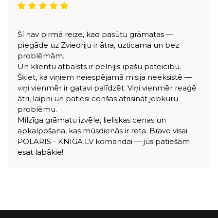
Šī nav pirmā reize, kad pasūtu grāmatas —
piegāde uz Zviedriju ir ātra, uzticama un bez
problēmām.
Un klientu atbalsts ir pelnījis īpašu pateicību.
Šķiet, ka viņiem neiespējamā misija neeksistē —
viņi vienmēr ir gatavi palīdzēt. Viņi vienmēr reaģē
ātri, laipni un patiesi cenšas atrisināt jebkuru
problēmu.
Milzīga grāmatu izvēle, lieliskas cenas un
apkalpošana, kas mūsdienās ir reta. Bravo visai
POLARIS - KNIGA.LV komandai — jūs patiešām
esat labākie!