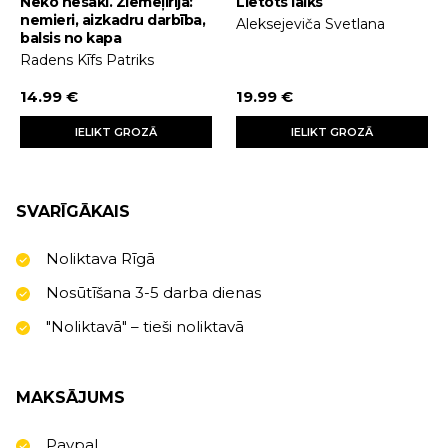
Neko nesaki. Ziemeļīrija:
Lietots laiks
nemieri, aizkadru darbība,
Aleksejeviča Svetlana
balsis no kapa
Radens Kīfs Patriks
14.99 €
19.99 €
IELIKT GROZĀ
IELIKT GROZĀ
SVARĪGĀKAIS
Noliktava Rīgā
Nosūtīšana 3-5 darba dienas
"Noliktavā" – tieši noliktavā
MAKSĀJUMS
Paypal