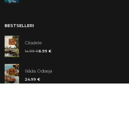
BESTSELLERI
Citadele
14.99 €
6.99 €
Iliāda. Odiseja
24.99 €
Vaniļas slepkava
14.99 €
Ebrejs Suess. Simone