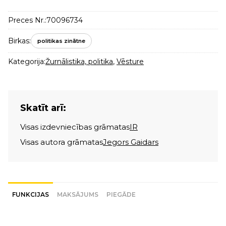
Preces Nr.:
70096734
Birkas:
politikas zinātne
Kategorija:
Žurnālistika, politika
,
Vēsture
Skatīt arī:
Visas izdevniecības grāmatas
IR
Visas autora grāmatas
Jegors Gaidars
FUNKCIJAS
MAKSĀJUMS
PIEGĀDE