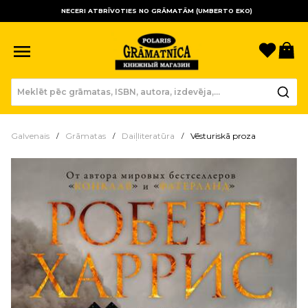
NECERI ATBRĪVOTIES NO GRĀMATĀM (UMBERTO EKO)
Sagla
Gr
Galvenais
Grāmatas
Daiļliteratūra
Vēsturiskā proza