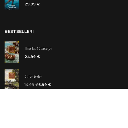
29.99 €
BESTSELLERI
Iliāda. Odiseja
24.99 €
Citadele
14.99 €
6.99 €
Vaniļas slepkava
14.99 €