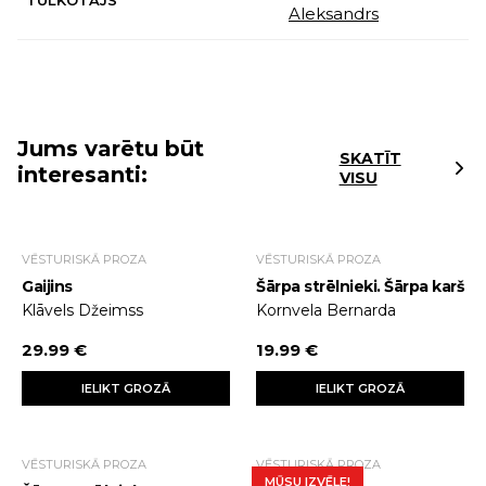
TULKOTĀJS
Aleksandrs
Jums varētu būt
SKATĪT
interesanti:
VISU
VĒSTURISKĀ PROZA
VĒSTURISKĀ PROZA
Gaijins
Šārpa strēlnieki. Šārpa karš
Klāvels Džeimss
Kornvela Bernarda
29.99 €
19.99 €
IELIKT GROZĀ
IELIKT GROZĀ
VĒSTURISKĀ PROZA
VĒSTURISKĀ PROZA
MŪSU IZVĒLE!