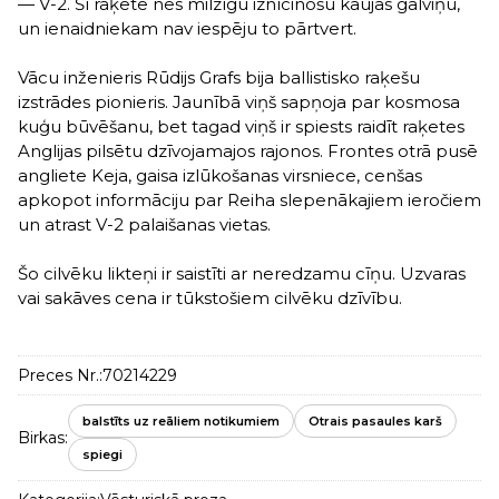
— V-2. Šī raķete nes milzīgu iznīcinošu kaujas galviņu,
un ienaidniekam nav iespēju to pārtvert.
Vācu inženieris Rūdijs Grafs bija ballistisko raķešu
izstrādes pionieris. Jaunībā viņš sapņoja par kosmosa
kuģu būvēšanu, bet tagad viņš ir spiests raidīt raķetes
Anglijas pilsētu dzīvojamajos rajonos. Frontes otrā pusē
angliete Keja, gaisa izlūkošanas virsniece, cenšas
apkopot informāciju par Reiha slepenākajiem ieročiem
un atrast V-2 palaišanas vietas.
Šo cilvēku likteņi ir saistīti ar neredzamu cīņu. Uzvaras
vai sakāves cena ir tūkstošiem cilvēku dzīvību.
Preces Nr.:
70214229
balstīts uz reāliem notikumiem
Otrais pasaules karš
Birkas:
spiegi