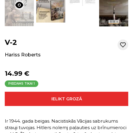
V-2
Hariss Roberts
14.99 €
PIEEJAMS TIKAI
1
IELIKT GROZĀ
Ir 1944. gada beigas. Nacistiskās Vācijas sabrukums
strauji tuvojas. Hitlers nolemj paļauties uz brīnumieroci