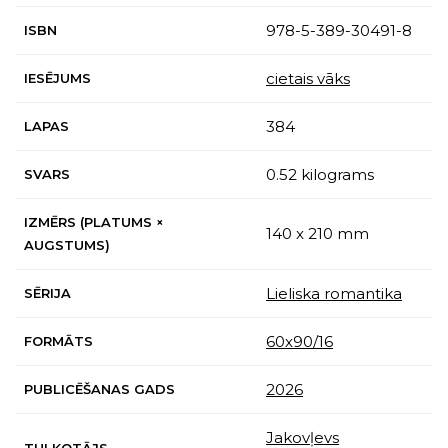
978-5-389-30491-8
ISBN
cietais vāks
IESĒJUMS
384
LAPAS
0.52 kilograms
SVARS
IZMĒRS (PLATUMS ×
140 x 210 mm
AUGSTUMS)
Lieliska romantika
SĒRIJA
60х90/16
FORMĀTS
2026
PUBLICĒŠANAS GADS
Jakovļevs