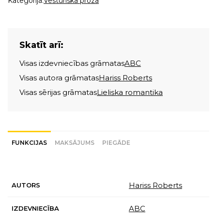
Kategorija:
Vēsturiskā proza
Skatīt arī:
Visas izdevniecības grāmatas
ABC
Visas autora grāmatas
Hariss Roberts
Visas sērijas grāmatas
Lieliska romantika
FUNKCIJAS
MAKSĀJUMS
PIEGĀDE
Hariss Roberts
AUTORS
ABC
IZDEVNIECĪBA