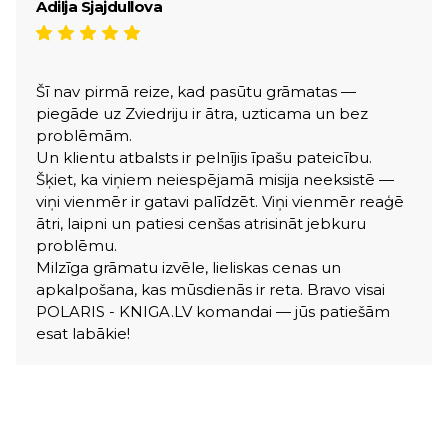
Adilja Sjajdullova
Šī nav pirmā reize, kad pasūtu grāmatas —
piegāde uz Zviedriju ir ātra, uzticama un bez
problēmām.
Un klientu atbalsts ir pelnījis īpašu pateicību.
Šķiet, ka viņiem neiespējamā misija neeksistē —
viņi vienmēr ir gatavi palīdzēt. Viņi vienmēr reaģē
ātri, laipni un patiesi cenšas atrisināt jebkuru
problēmu.
Milzīga grāmatu izvēle, lieliskas cenas un
apkalpošana, kas mūsdienās ir reta. Bravo visai
POLARIS - KNIGA.LV komandai — jūs patiešām
esat labākie!