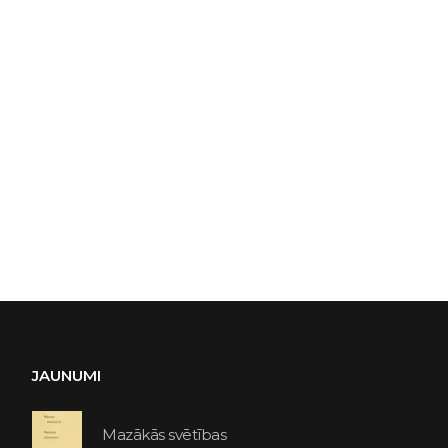
JAUNUMI
Mazākās svētības