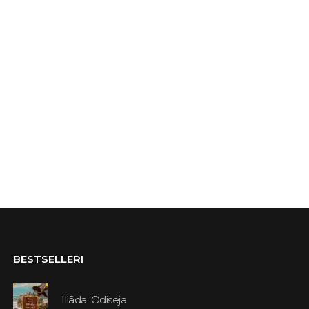
BESTSELLERI
Iliāda. Odiseja