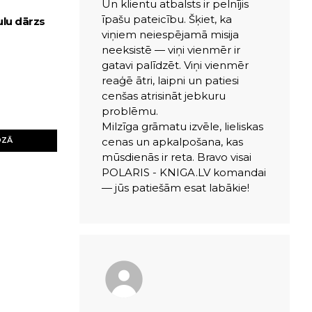
Un klientu atbalsts ir pelnījis
īpašu pateicību. Šķiet, ka
ulu dārzs
viņiem neiespējamā misija
neeksistē — viņi vienmēr ir
gatavi palīdzēt. Viņi vienmēr
reaģē ātri, laipni un patiesi
cenšas atrisināt jebkuru
problēmu.
Milzīga grāmatu izvēle, lieliskas
cenas un apkalpošana, kas
OZĀ
mūsdienās ir reta. Bravo visai
POLARIS - KNIGA.LV komandai
— jūs patiešām esat labākie!