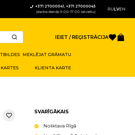
+371 27000041, +371 27000045
RU
LV
EN
(darba dienās 9:00-17:00 latviešu)
Saglabā
Gro
IEIET / REĢISTRĀCIJA
ATBILDES
MEKLĒJAT GRĀMATU
 KARTES
KLIENTA KARTE
SVARĪGĀKAIS
Noliktava Rīgā