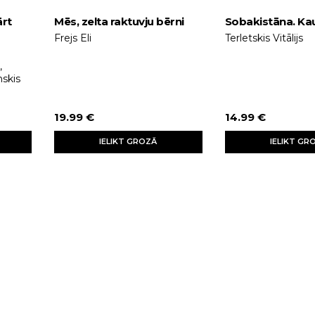
ārt
Mēs, zelta raktuvju bērni
Sobakistāna. Ka
Frejs Eli
Terletskis Vitālijs
,
nskis
19.99 €
14.99 €
IELIKT GROZĀ
IELIKT GR