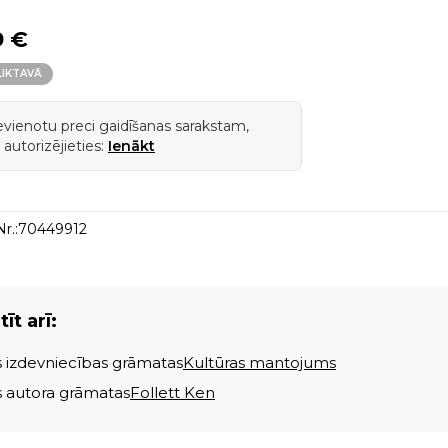
9 €
LIKTAVĀ
ievienotu preci gaidīšanas sarakstam,
 autorizējieties:
Ienākt
r.:
70449912
īt arī:
s izdevniecības grāmatas
Kultūras mantojums
s autora grāmatas
Follett Ken