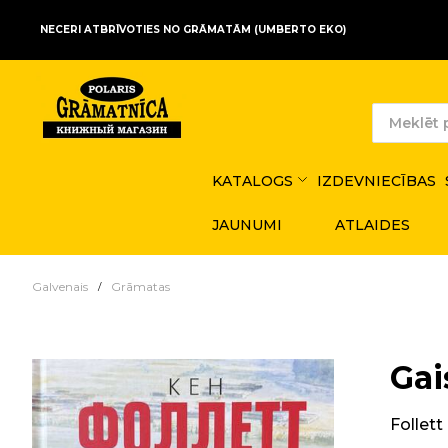
NECERI ATBRĪVOTIES NO GRĀMATĀM (UMBERTO EKO)
KATALOGS
IZDEVNIECĪBAS
JAUNUMI
ATLAIDES
Galvenais
Grāmatas
Gai
Follett