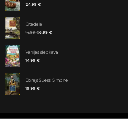
24.99 €
Citadele
14.99 €
6.99 €
Vaniļas slepkava
14.99 €
Ebrejs Suess. Simone
19.99 €