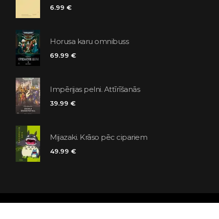
6.99 €
Horusa karu omnibuss
69.99 €
Impērijas pelni. Attīrīšanās
39.99 €
Mijazaki. Krāso pēc cipariem
49.99 €