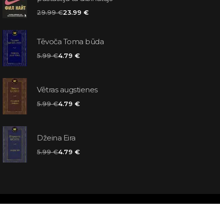
29.99 €
23.99 €
Tēvoča Toma būda
5.99 €
4.79 €
Vētras augstienes
5.99 €
4.79 €
Džeina Eira
5.99 €
4.79 €