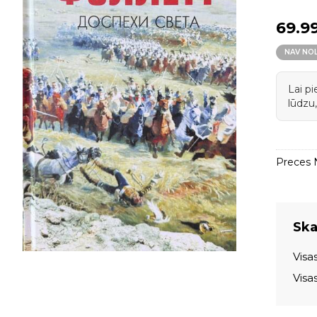
69.9
NAV NO
Lai p
lūdzu,
Preces N
Skat
Visa
Visa