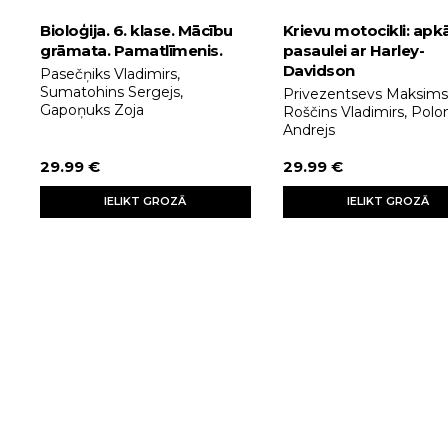
Bioloģija. 6. klase. Mācību
Krievu motocikli: apk
grāmata. Pamatlīmenis.
pasaulei ar Harley-
Davidson
Pasečņiks Vladimirs,
Sumatohins Sergejs,
Privezentsevs Maksims
Gapoņuks Zoja
Roščins Vladimirs, Polo
Andrejs
29.99 €
29.99 €
IELIKT GROZĀ
IELIKT GROZĀ