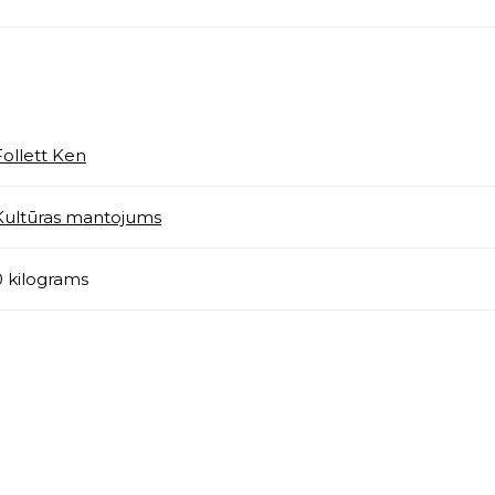
Follett Ken
Kultūras mantojums
0 kilograms