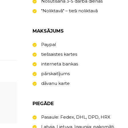
Nosūtīšana 3-5 darba dienas
"Noliktavā" – tieši noliktavā
MAKSĀJUMS
Paypal
tiešsaistes kartes
interneta bankas
pārskaitījums
dāvanu karte
PIEGĀDE
Pasaule: Fedex, DHL, DPD, HRX
Latvija, Lietuva, Igaunija: pakomāti,