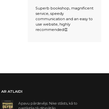
Superb bookshop, magnificent
service, speedy
communication and an easy to
use website, highly
recommended👏
AR ATLAIDI
Apavu pārdevējs: Nike stāsts, kā to
pastāstīja tā dibinātājs