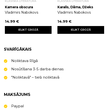
KLASISKĀ LITERATŪRA
KLASISKĀ LITERATŪRA
Kamera obscura
Karalis, Dāma, Džeks
Vladimirs Nabokovs
Vladimirs Nabokovs
14.99 €
14.99 €
IELIKT GROZĀ
IELIKT GROZĀ
SVARĪGĀKAIS
Noliktava Rīgā
Nosūtīšana 3-5 darba dienas
"Noliktavā" – tieši noliktavā
MAKSĀJUMS
Paypal