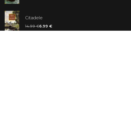
Citadele
14.99 €
6.99 €
Vaniļas slepkava
14.99 €
Ebrejs Suess. Simone
19.99 €
AR ATLAIDI
Apavu pārdevējs: Nike stāsts, kā to pastāstīja tā