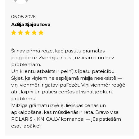
06.08.2026
Adilja Sjajdullova
Šī nav pirmā reize, kad pasūtu grāmatas —
piegāde uz Zviedriju ir ātra, uzticama un bez
problēmām.
Un klientu atbalsts ir pelnījis īpašu pateicību.
Šķiet, ka viņiem neiespējamā misija neeksistē —
viņi vienmēr ir gatavi palīdzēt. Viņi vienmēr reaģē
ātri, laipni un patiesi cenšas atrisināt jebkuru
problēmu.
Milzīga grāmatu izvēle, lieliskas cenas un
apkalpošana, kas mūsdienās ir reta. Bravo visai
POLARIS - KNIGA.LV komandai — jūs patiešām
esat labākie!