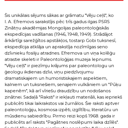
Šis unikālais sējums sākas ar grāmatu "Vēju ceļš", ko
I. A. Efremovs sarakstījis pēc trīs gadus ilgas PSRS
Zinātņu akadēmijas Mongolijas paleontoloģiskās
ekspedīcijas vadīšanas (1946, 1948, 1949). Strādājot
ārkārtīgi sarežģītos apstākļos, tostarp Gobi tuksnesī,
ekspedīcija atklāja un aprakstīja nozīmīgas seno
dzīvnieku fosiliju atradnes. Efremova un viņa kolēģu
atrastie skeleti ir Paleontoloģijas muzeja lepnums.
"Vēju ceļš" ir piezīmju krājums par paleontologu un
ģeologu ikdienas dzīvi, viņu piedzīvojumu
dramatiskajiem un humoristiskajiem aspektiem,
kalniem un tuksnešiem, senajiem vulkāniem un "Pūķu
kapenēm", kā arī vīriešu draudzību un nodošanos
zinātnei. Sadaļā "Raksti" ir iekļauti materiāli, kas iepriekš
publicēti tikai laikrakstos vai žurnālos. Šie raksti aptver
paleontoloģiju, kosmosa izpēti, izglītību, literatūru un
mūsdienu sabiedrību. Pirmo reizi kopš 1968. gada ir
publicēts arī raksts "Pagātnes noslēpumi laika dzīlēs".