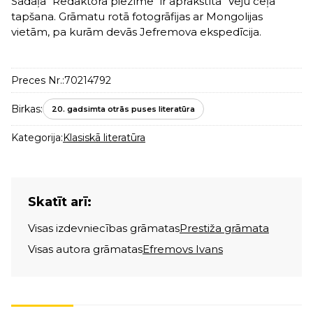
Sadaļā "Redaktora piezīme" ir aprakstīta "Vēju ceļa"
tapšana. Grāmatu rotā fotogrāfijas ar Mongolijas
vietām, pa kurām devās Jefremova ekspedīcija.
Preces Nr.:
70214792
Birkas:
20. gadsimta otrās puses literatūra
Kategorija:
Klasiskā literatūra
Skatīt arī:
Visas izdevniecības grāmatas
Prestiža grāmata
Visas autora grāmatas
Efremovs Ivans