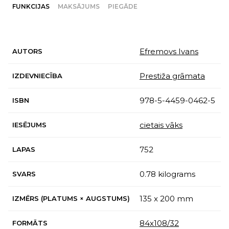
FUNKCIJAS
MAKSĀJUMS
PIEGĀDE
Efremovs Ivans
AUTORS
Prestiža grāmata
IZDEVNIECĪBA
978-5-4459-0462-5
ISBN
cietais vāks
IESĒJUMS
752
LAPAS
0.78 kilograms
SVARS
135 x 200 mm
IZMĒRS (PLATUMS × AUGSTUMS)
84х108/32
FORMĀTS