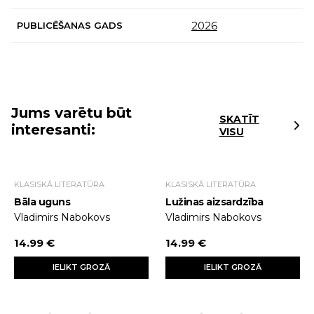
2026
PUBLICĒŠANAS GADS
Jums varētu būt
SKATĪT
interesanti:
VISU
KLASISKĀ LITERATŪRA
KLASISKĀ LITERATŪRA
Bāla uguns
Lužinas aizsardzība
Vladimirs Nabokovs
Vladimirs Nabokovs
14.99 €
14.99 €
IELIKT GROZĀ
IELIKT GROZĀ