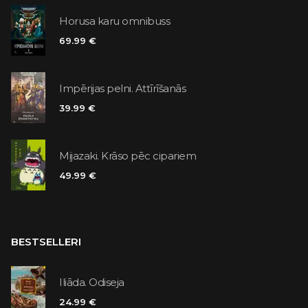
Horusa karu omnibuss
69.99 €
Impērijas pelni. Attīrīšanās
39.99 €
Mijazaki. Krāso pēc cipariem
49.99 €
BESTSELLERI
Iliāda. Odiseja
24.99 €