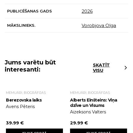
2026
PUBLICĒŠANAS GADS
Vorobjova Olga
MĀKSLINIEKS.
Jums varētu būt
SKATĪT
interesanti:
VISU
MEMUĀRI, BIOGRĀFIJAS
MEMUĀRI, BIOGRĀFIJAS
Berezovska laiks
Alberts Einšteins: Viņa
dzīve un Visums
Avens Pēteris
Aizeksons Valters
39.99 €
29.99 €