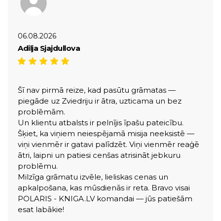
06.08.2026
Adilja Sjajdullova
Šī nav pirmā reize, kad pasūtu grāmatas —
piegāde uz Zviedriju ir ātra, uzticama un bez
problēmām.
Un klientu atbalsts ir pelnījis īpašu pateicību.
Šķiet, ka viņiem neiespējamā misija neeksistē —
viņi vienmēr ir gatavi palīdzēt. Viņi vienmēr reaģē
ātri, laipni un patiesi cenšas atrisināt jebkuru
problēmu.
Milzīga grāmatu izvēle, lieliskas cenas un
apkalpošana, kas mūsdienās ir reta. Bravo visai
POLARIS - KNIGA.LV komandai — jūs patiešām
esat labākie!