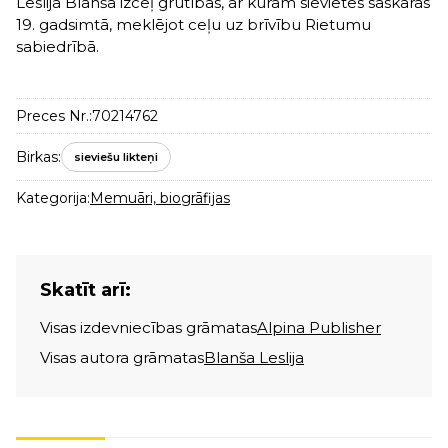
Leslija Blanša izceļ grūtības, ar kurām sievietes saskārās
19. gadsimtā, meklējot ceļu uz brīvību Rietumu
sabiedrībā.
Preces Nr.:
70214762
Birkas:
sieviešu likteņi
Kategorija:
Memuāri, biogrāfijas
Skatīt arī:
Visas izdevniecības grāmatas
Alpina Publisher
Visas autora grāmatas
Blanša Leslija