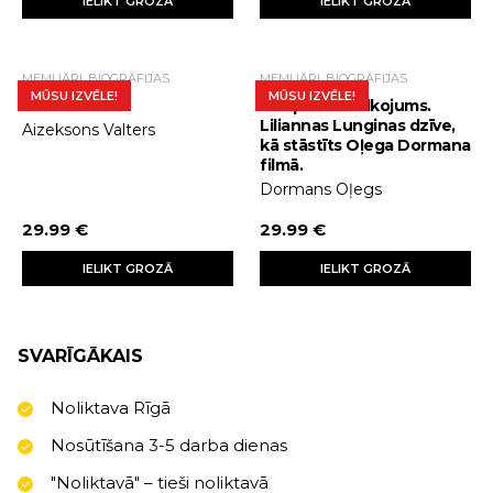
IELIKT GROZĀ
IELIKT GROZĀ
MEMUĀRI, BIOGRĀFIJAS
MEMUĀRI, BIOGRĀFIJAS
MŪSU IZVĒLE!
MŪSU IZVĒLE!
Stīvs Džobss
Starprindu tulkojums.
Liliannas Lunginas dzīve,
Aizeksons Valters
kā stāstīts Oļega Dormana
filmā.
Dormans Oļegs
29.99 €
29.99 €
IELIKT GROZĀ
IELIKT GROZĀ
SVARĪGĀKAIS
Noliktava Rīgā
Nosūtīšana 3-5 darba dienas
"Noliktavā" – tieši noliktavā