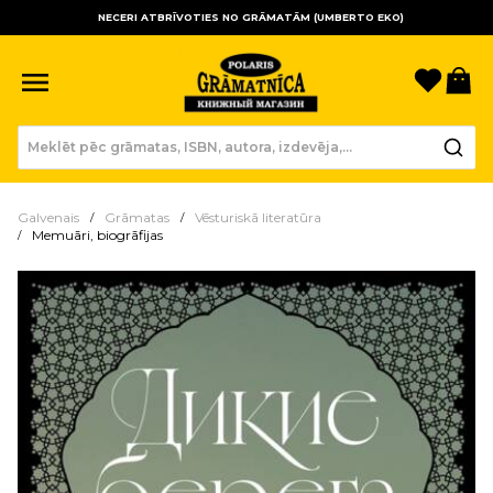
NECERI ATBRĪVOTIES NO GRĀMATĀM (UMBERTO EKO)
Sagla
Gr
Galvenais
Grāmatas
Vēsturiskā literatūra
Memuāri, biogrāfijas