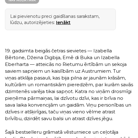
NAV NOLIKTAVĀ
Lai pievienotu preci gaidīšanas sarakstam,
lūdzu, autorizējieties:
Ienākt
19. gadsimta beigās četras sievietes — Izabella
Bērtone, Džeina Digbija, Emē di Buka un Izabella
Eberharta — atteicās no Rietumu ērtībām un sekoja
saviem sapņiem un kaislībām uz Austrumiem. Tur
viņas atklāja pasauli, kas bija pilna ar jaunām krāsām,
kultūrām un romantiskām pieredzēm, par kurām savās
dzimtenēs varēja tikai sapņot. Katra no viņām drosmīgi
pieņēma pārmaiņas, lai dzīvotu dzīvi, kas ir brīva no
sava laika konvencijām un gaidām. Viņu personības un
dzīves ir atšķirīgas, taču viņas vieno vēlme atrast
brīvību, dzirdēt savu balsi un atrast dzīves jēgu.
Šajā bestselleru grāmatā vēsturniece un ceļotāja