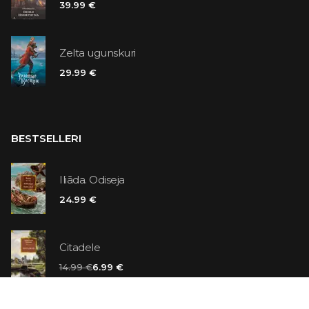
39.99 €
Zelta ugunskuri
29.99 €
BESTSELLERI
Iliāda. Odiseja
24.99 €
Citadele
14.99 €
6.99 €