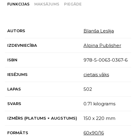
FUNKCIJAS
MAKSĀJUMS
PIEGĀDE
Blanša Leslija
AUTORS
Alpina Publisher
IZDEVNIECĪBA
978-5-0063-0367-6
ISBN
cietais vāks
IESĒJUMS
502
LAPAS
0.71 kilograms
SVARS
150 x 220 mm
IZMĒRS (PLATUMS × AUGSTUMS)
60x90/16
FORMĀTS