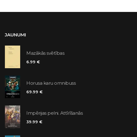
JAUNUMI
Mazākās svētības
6.99 €
Horusa karu omnibuss
69.99 €
Impērijas pelni. Attīrīšanās
39.99 €