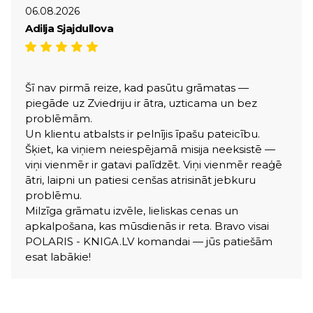
06.08.2026
Adilja Sjajdullova
Šī nav pirmā reize, kad pasūtu grāmatas —
piegāde uz Zviedriju ir ātra, uzticama un bez
problēmām.
Un klientu atbalsts ir pelnījis īpašu pateicību.
Šķiet, ka viņiem neiespējamā misija neeksistē —
viņi vienmēr ir gatavi palīdzēt. Viņi vienmēr reaģē
ātri, laipni un patiesi cenšas atrisināt jebkuru
problēmu.
Milzīga grāmatu izvēle, lieliskas cenas un
apkalpošana, kas mūsdienās ir reta. Bravo visai
POLARIS - KNIGA.LV komandai — jūs patiešām
esat labākie!