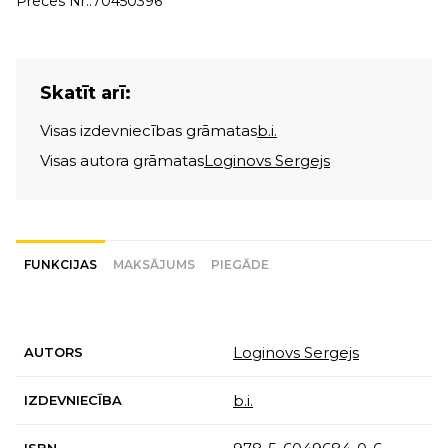
Preces Nr.:
70450396
Skatīt arī:
Visas izdevniecības grāmatas
b.i.
Visas autora grāmatas
Loginovs Sergejs
FUNKCIJAS
MAKSĀJUMS
PIEGĀDE
Loginovs Sergejs
AUTORS
b.i.
IZDEVNIECĪBA