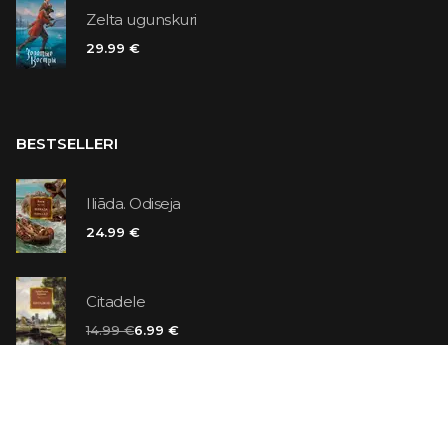
Zelta ugunskuri
29.99 €
BESTSELLERI
Iliāda. Odiseja
24.99 €
Citadele
14.99 €
6.99 €
Vaniļas slepkava
14.99 €