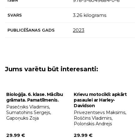
978-5-6049684-0-6
ISBN
3.26 kilograms
SVARS
2023
PUBLICĒŠANAS GADS
Jums varētu būt interesanti:
Bioloģija. 6. klase. Mācību
Krievu motocikli: apkārt
grāmata. Pamatlīmenis.
pasaulei ar Harley-
Davidson
Pasečņiks Vladimirs,
Sumatohins Sergejs,
Privezentsevs Maksims,
Gapoņuks Zoja
Roščins Vladimirs,
Polonskis Andrejs
29.99 €
29.99 €