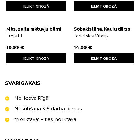
IELIKT GROZĀ
IELIKT GROZĀ
Mēs, zelta raktuvju bērni
Sobakistāna. Kaulu dārzs
Frejs Eli
Terletskis Vitālijs
19.99 €
14.99 €
IELIKT GROZĀ
IELIKT GROZĀ
SVARĪGĀKAIS
Noliktava Rīgā
Nosūtīšana 3-5 darba dienas
"Noliktavā" – tieši noliktavā