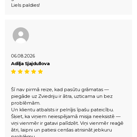
Liels paldies!
06.08.2026
Adilja Sjajdullova
Šī nav pirmā reize, kad pasūtu grāmatas —
piegāde uz Zviedriju ir ātra, uzticama un bez
problēmām.
Un klientu atbalsts ir pelnījis īpašu pateicību.
Šķiet, ka viņiem neiespējamā misija neeksistē —
viņi vienmēr ir gatavi palīdzēt. Viņi vienmēr reaģē
ātri, laipni un patiesi cenšas atrisināt jebkuru
problēmu.