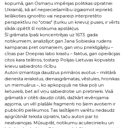
kopumā, gan Osmaņu impērijas politikas izpratnei
Ukrainā), kā arī nepieciešamību izgaismot iepriekš
lielākoties ignorēto vai nepareizi interpretēto
perspektīvu no "otras" (turku un krievu) puses, ir vērts
sīkāk izpētīt šī notikuma apstākļus.
Šī grāmata īpaši koncentrējas uz 1673. gada
notikumiem, analizējot gan Jana Sobieska rudens
kampaņas pret osmaņiem, gan viņu priekšgājēju –
cīņas par Dņepras labo krastu – faktus, gan operācijas
citos kara teātros, tostarp Polijas-Lietuvas kopvalsts
krievu sabiedroto rīcību.
Autori izmantoja daudzus primāros avotus – militārā
dienesta ierakstus, dienasgrāmatas, vēstules, hronikas
un memuārus –, ko apkopojuši ne tikai poļi un
lietuvieši, bet arī viņu sabiedrotie un pretinieki. Visā
grāmatā ir citēti daudzi citāti, dažkārt ievērojama
apjoma, un vēl plašāki fragmenti no šiem avotiem ir
publicēti pielikumos. Tas lasītājiem varētu nedaudz
apgrūtināt teksta izpratni, taču autori par to
neatvainojas. Mūsuprāt, notikumu aculiecinieku un