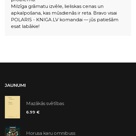
Milzīga grāmatu izvēle, lieliskas cenas un
apkalpošana, kas mūsdienās ir reta. Bravo visai
POLARIS - KNIGA.LV komandai — jūs patiešām
esat labākie!
JAUNUMI
Mazākās svētības
6.99 €
Horusa karu omnibuss