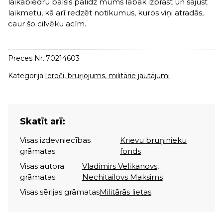
laikabiedru balsis palīdz mums labāk izprast un sajust
laikmetu, kā arī redzēt notikumus, kuros viņi atradās,
caur šo cilvēku acīm.
Preces Nr.:
70214603
Kategorija:
Ieroči, bruņojums, militārie jautājumi
Skatīt arī:
Visas izdevniecības
Krievu bruņinieku
grāmatas
fonds
Visas autora
Vladimirs Velikanovs
,
grāmatas
Nechitailovs Maksims
Visas sērijas grāmatas
Militārās lietas