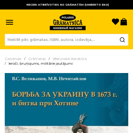
NECERI ATBRĪVOTIES NO GRĀMATĀM (UMBERTO EKO)
Sagla
Gr
Galvenais
Grāmatas
Vēsturiskā literatūra
Ieroči, bruņojums, militārie jautājumi