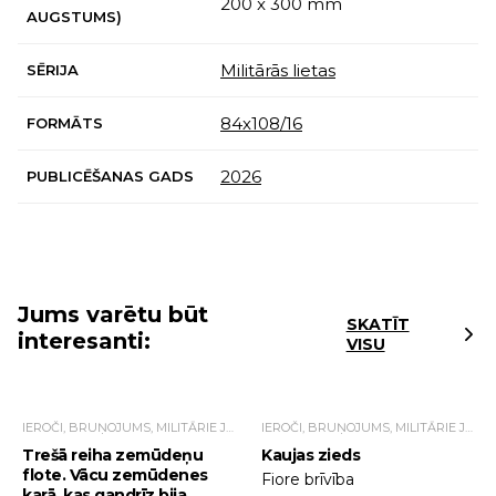
200 x 300 mm
AUGSTUMS)
Militārās lietas
SĒRIJA
84х108/16
FORMĀTS
2026
PUBLICĒŠANAS GADS
Jums varētu būt
SKATĪT
interesanti:
VISU
IEROČI, BRUŅOJUMS, MILITĀRIE JAUTĀJUMI
IEROČI, BRUŅOJUMS, MILITĀRIE JAUTĀJUMI
Trešā reiha zemūdeņu
Kaujas zieds
flote. Vācu zemūdenes
Fiore brīvība
karā, kas gandrīz bija