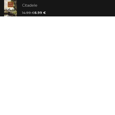
Citadele
14.99 €
6.99 €
Vaniļas slepkava
14.99 €
Ebrejs Suess. Simone
19.99 €
AR ATLAIDI
Apavu pārdevējs: Nike stāsts, kā to pastāstīja tā
dibinātājs
29.99 €
23.99 €