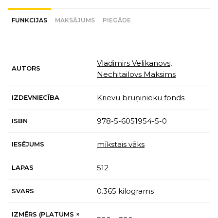
FUNKCIJAS
MAKSĀJUMS
PIEGĀDE
Vladimirs Velikanovs
,
AUTORS
Nechitailovs Maksims
Krievu bruņinieku fonds
IZDEVNIECĪBA
978-5-6051954-5-0
ISBN
mīkstais vāks
IESĒJUMS
512
LAPAS
0.365 kilograms
SVARS
IZMĒRS (PLATUMS ×