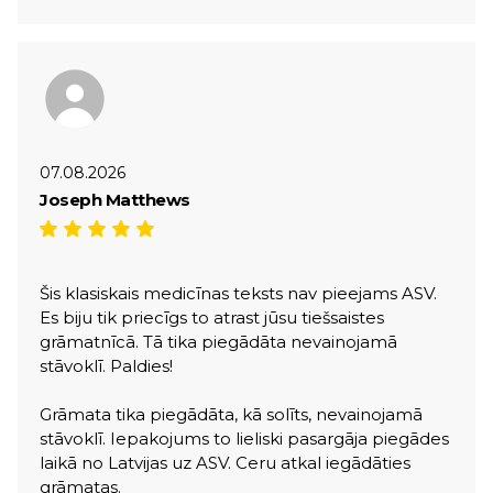
07.08.2026
Joseph Matthews
Šis klasiskais medicīnas teksts nav pieejams ASV.
Es biju tik priecīgs to atrast jūsu tiešsaistes
grāmatnīcā. Tā tika piegādāta nevainojamā
stāvoklī. Paldies!
Grāmata tika piegādāta, kā solīts, nevainojamā
stāvoklī. Iepakojums to lieliski pasargāja piegādes
laikā no Latvijas uz ASV. Ceru atkal iegādāties
grāmatas.