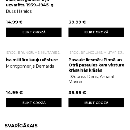
uzvarēts. 1939.–1945. g.
Bušs Haralds
14.99 €
39.99 €
IELIKT GROZĀ
IELIKT GROZĀ
IEROČI, BRUŅOJUMS, MILITĀRIE JAUTĀJUMI
IEROČI, BRUŅOJUMS, MILITĀRIE JAUTĀJUMI
Īsa militāro kauju vēsture
Pasaule liesmās: Pirmā un
Otrā pasaules kara vēsture
Montgomerijs Bernards
krāsainās krāsās
Džounss Dens, Amaral
Marina
14.99 €
39.99 €
IELIKT GROZĀ
IELIKT GROZĀ
SVARĪGĀKAIS