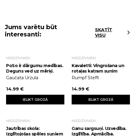
Jums varētu būt
SKATĪT
interesanti:
VISU
MĀJDZĪVNIEKI
MĀJDZĪVNIEKI
PoSo ir dārgumu medības.
Kavaletti: Vingrošana un
Deguns ved uz mērķi.
rotaļas katram sunim
Gaučata Urzula
Rumpf Steffi
14.99 €
14.99 €
IELIKT GROZĀ
IELIKT GROZĀ
MĀJDZĪVNIEKI
MĀJDZĪVNIEKI
Jautrības skola:
Ganu sargsuņi. Uzvedība.
Izglītojošas spēles suņiem
Izglītība. Apmācība.