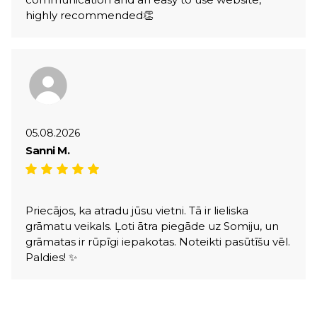
highly recommended👏
05.08.2026
Sanni M.
Priecājos, ka atradu jūsu vietni. Tā ir lieliska
grāmatu veikals. Ļoti ātra piegāde uz Somiju, un
grāmatas ir rūpīgi iepakotas. Noteikti pasūtīšu vēl.
Paldies! ✨