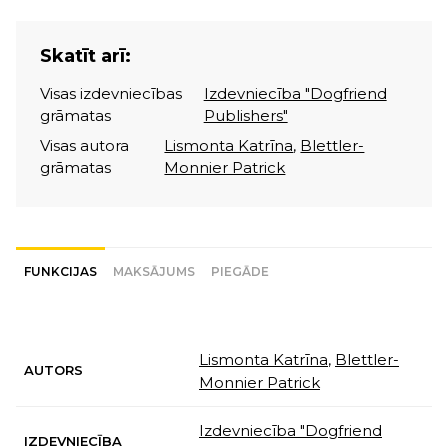
Skatīt arī:
Visas izdevniecības
Izdevniecība "Dogfriend
grāmatas
Publishers"
Visas autora
Lismonta Katrīna
,
Blettler-
grāmatas
Monnier Patrick
FUNKCIJAS
MAKSĀJUMS
PIEGĀDE
Lismonta Katrīna
,
Blettler-
AUTORS
Monnier Patrick
Izdevniecība "Dogfriend
IZDEVNIECĪBA