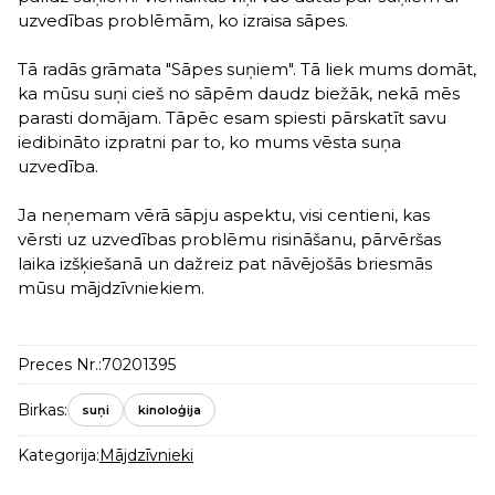
uzvedības problēmām, ko izraisa sāpes.
Tā radās grāmata "Sāpes suņiem". Tā liek mums domāt,
ka mūsu suņi cieš no sāpēm daudz biežāk, nekā mēs
parasti domājam. Tāpēc esam spiesti pārskatīt savu
iedibināto izpratni par to, ko mums vēsta suņa
uzvedība.
Ja neņemam vērā sāpju aspektu, visi centieni, kas
vērsti uz uzvedības problēmu risināšanu, pārvēršas
laika izšķiešanā un dažreiz pat nāvējošās briesmās
mūsu mājdzīvniekiem.
Preces Nr.:
70201395
Birkas:
suņi
kinoloģija
Kategorija:
Mājdzīvnieki