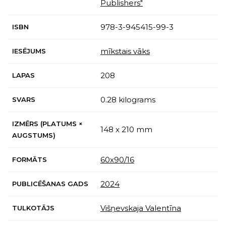
Publishers"
978-3-945415-99-3
ISBN
mīkstais vāks
IESĒJUMS
208
LAPAS
0.28 kilograms
SVARS
IZMĒRS (PLATUMS ×
148 x 210 mm
AUGSTUMS)
60х90/16
FORMĀTS
2024
PUBLICĒŠANAS GADS
Višņevskaja Valentīna
TULKOTĀJS