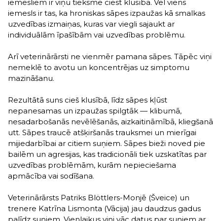
iemesliem ir viņu tieksme ciest klusībā. Vēl viens
iemesls ir tas, ka hroniskas sāpes izpaužas kā smalkas
uzvedības izmaiņas, kuras var viegli sajaukt ar
individuālām īpašībām vai uzvedības problēmu.
Arī veterinārārsti ne vienmēr pamana sāpes. Tāpēc viņi
nemeklē to avotu un koncentrējas uz simptomu
mazināšanu.
Rezultātā suns cieš klusībā, līdz sāpes kļūst
nepanesamas un izpaužas spilgtāk — klibumā,
nesadarbošanās nevēlēšanās, aizkaitināmībā, kliegšanā
utt. Sāpes traucē atšķiršanās trauksmei un mierīgai
mijiedarbībai ar citiem suņiem. Sāpes bieži noved pie
bailēm un agresijas, kas tradicionāli tiek uzskatītas par
uzvedības problēmām, kurām nepieciešama
apmācība vai sodīšana.
Veterinārārsts Patriks Blöttlers-Monjē (Šveice) un
trenere Katrīna Lismonta (Vācija) jau daudzus gadus
palīdz suņiem. Vienlaikus viņi vāc datus par suņiem ar