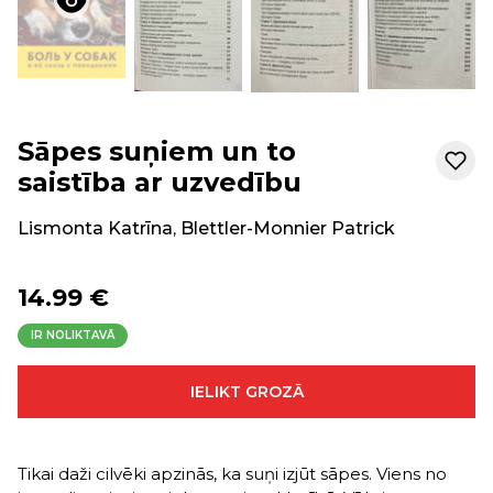
Sāpes suņiem un to
saistība ar uzvedību
Lismonta Katrīna
,
Blettler-Monnier Patrick
14.99 €
IR NOLIKTAVĀ
IELIKT GROZĀ
Tikai daži cilvēki apzinās, ka suņi izjūt sāpes. Viens no