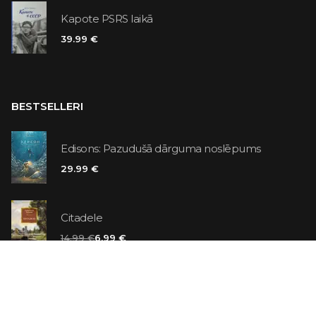
Kapote PSRS laikā
39.99 €
BESTSELLERI
Edisons: Pazudušā dārguma noslēpums
29.99 €
Citadele
14.99 €
6.99 €
Vaniļas slepkava
14.99 €