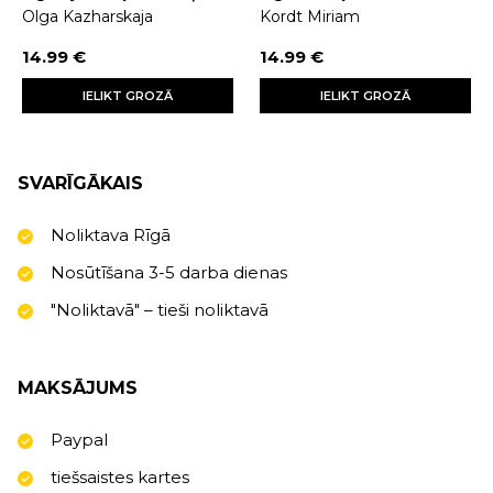
Olga Kazharskaja
Kordt Miriam
14.99 €
14.99 €
IELIKT GROZĀ
IELIKT GROZĀ
SVARĪGĀKAIS
Noliktava Rīgā
Nosūtīšana 3-5 darba dienas
"Noliktavā" – tieši noliktavā
MAKSĀJUMS
Paypal
tiešsaistes kartes